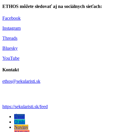
ETHOS môžete sledovať aj na sociálnych sieťach:
Facebook
Instagram
Threads
Bluesky
YouTube
Kontakt
ethos@sekularisti.sk
https://sekularisti.sk/feed
Úvod
O nás
Noviny