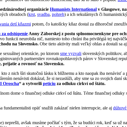
medzinárodnej organizácie
Humanists International
v Glasgowe, na
evných obradoch (
krst
,
svadba
,
pohreb
) a ich sekulárnych či humanistický
vania detí kňazmi
potom, čo katolícky kňaz dostal za dlhoročné zneuží
u za odstúpenie
Anny Záborskej z postu splnomocnenkyne pre ochr
 funkcii neurobila nič, namiesto toho chráni iba privilégiá tej najväčše
íchodu na Slovensko.
Obe tieto aktivity mali veľký ohlas a dostali sa a
de sexuálnej orientácie, po ktorom
sme vyzvali
slovenských politikov, a
registrovaných partnerstiev rovnakopohlavných párov v Slovenskej repu
rijatie a rovnosť na Slovensku.
i, kto z nich šíri skutočnú lásku k blížnemu a kto naopak iba nenávisť
ím nenávisti dokázal, že si nezaslúži, aby sme sa zo svojich daní skla
d Oroscha
“ a vytvorili
petíciu
za odluku cirkví od štátu.
lnom dome o finančnej odluke cirkví od štátu. Téme finančnej odluky sm
fundamentalisti opäť snažili zakázať nielen interrupcie, ale aj
dúhové 
ne) neprešli, avšak musíme počítať s tým, že sa budúci rok, keď sa už