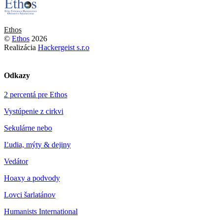
Ethos
©
Ethos
2026
Realizácia
Hackergeist s.r.o
Odkazy
2 percentá pre Ethos
Vystúpenie z cirkvi
Sekulárne nebo
Ľudia, mýty & dejiny
Vedátor
Hoaxy a podvody
Lovci šarlatánov
Humanists International