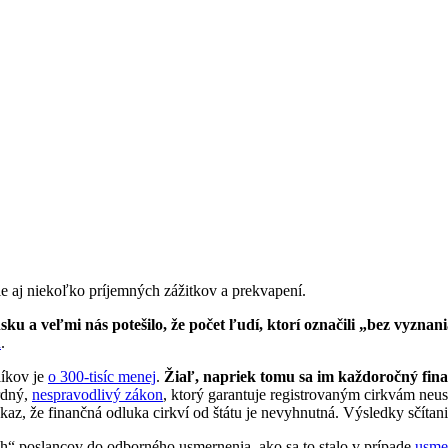
le aj niekoľko príjemných zážitkov a prekvapení.
ku a veľmi nás potešilo, že počet ľudí, ktorí označili „bez vyznani
ň
.
líkov je
o 300-tisíc menej
.
Žiaľ, napriek tomu sa im každoročný fina
rdný,
nespravodlivý zákon
, ktorý garantuje registrovaným cirkvám neu
az, že finančná odluka cirkví od štátu je nevyhnutná. Výsledky sčítani
h“ poslancov do odborného usmernenia, ako sa to stalo v prípade
usme