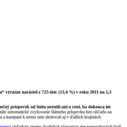
a“ výrazne narástol z 725-tisíc (13,4 %) v roku 2011 na 1,3
nčný príspevok od štátu nezníži ani o cent, ba dokonca im
stále automatické zvyšovanie štátneho príspevku bez ohľadu na
a a kampaní k nemu sme sledovali aj v ďalších krajinách.
rnenia
ohľadom zmeny úradných záznamov pre transrodových ľudí.