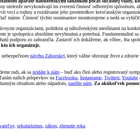
 štátnom aparáte náboženskými fanatikmi počas súčasnej vlády, kt
ny nielenže nevykonávajú im zverenú činnosť odborným spôsobom, ale s
lnych vecí a rodiny a rozdávanie jeho prostriedkov kresťanským organ
 žiaľ márne. Činnosť týchto nominantov monitorujeme a nedá sa vylúčiť
vnymi organizáciami, politikmi aj náboženskými menšinami na konkrét
te je spolupráca absolútne nevyhnutná a potrebná. Fundamentalisti sa 
bohatú podporu zo zahraničia. Zastaviť ich dokážeme, ak vôbec, iba spo
 kto ich organizuje.
 o nebezpečnom
návrhu Záborskej
, ktorý vážne ohrozuje život a zdravie
deme radi, ak sa
pridáte k nám
– buď ako člen alebo registrovaný symp
ieľaním našich príspevkov na
Facebooku
,
Instagrame
,
Twitteri
,
Youtube
ť vlastným obsahom alebo nápadom,
napíšte nám
.
Za akúkoľvek pomoc 
yvateľov
,
sekularizmus
,
zákon
,
zhrnutie roka