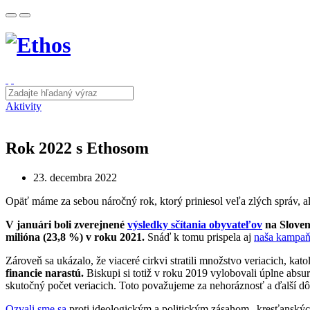
Aktivity
Rok 2022 s Ethosom
23. decembra 2022
Opäť máme za sebou náročný rok, ktorý priniesol veľa zlých správ, a
V januári boli zverejnené
výsledky sčítania obyvateľov
na Slovens
milióna (23,8 %) v roku 2021.
Snáď k tomu prispela aj
naša kampa
Zároveň sa ukázalo, že viaceré cirkvi stratili množstvo veriacich, kato
financie narastú.
Biskupi si totiž v roku 2019 vylobovali úplne absu
skutočný počet veriacich. Toto považujeme za nehoráznosť a ďalší dôk
Ozvali sme sa
proti ideologickým a politickým zásahom „kresťanskýc