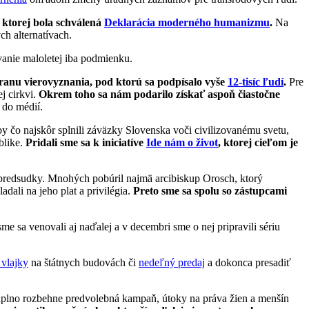
 ktorej bola schválená
Deklarácia moderného humanizmu
.
Na
ch alternatívach.
vanie maloletej iba podmienku.
anu vierovyznania, pod ktorú sa podpísalo vyše
12-tisíc ľudí
.
Pre
j cirkvi.
Okrem toho sa nám podarilo získať aspoň čiastočne
j do médií.
by čo najskôr splnili záväzky Slovenska voči civilizovanému svetu,
blike.
Pridali sme sa k iniciatíve
Ide nám o život
, ktorej cieľom je
 a predsudky. Mnohých pobúril najmä arcibiskup Orosch, ktorý
dali na jeho plat a privilégia.
Preto sme sa spolu so zástupcami
e sa venovali aj naďalej a v decembri sme o nej pripravili sériu
vlajky
na štátnych budovách či
nedeľný predaj
a dokonca presadiť
 naplno rozbehne predvolebná kampaň, útoky na práva žien a menšín