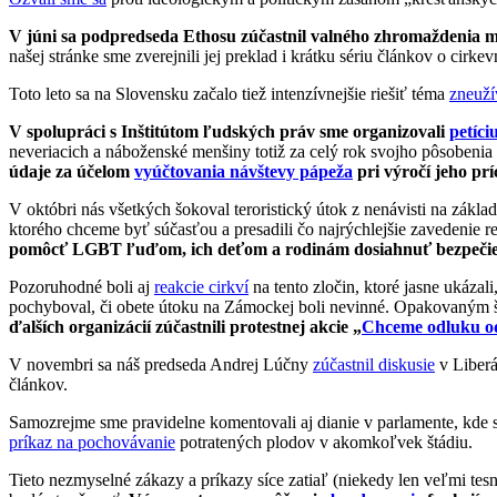
V júni sa podpredseda Ethosu zúčastnil valného zhromaždenia 
našej stránke sme zverejnili jej preklad i krátku sériu článkov o cirk
Toto leto sa na Slovensku začalo tiež intenzívnejšie riešiť téma
zneuží
V spolupráci s Inštitútom ľudských práv sme organizovali
petíci
neveriacich a náboženské menšiny totiž za celý rok svojho pôsobenia vo
údaje za účelom
vyúčtovania návštevy pápeža
pri výročí jeho pr
V októbri nás všetkých šokoval teroristický útok z nenávisti na zákla
ktorého chceme byť súčasťou a presadili čo najrýchlejšie zavedenie 
pomôcť LGBT ľuďom, ich deťom a rodinám dosiahnuť bezpečie, p
Pozoruhodné boli aj
reakcie cirkví
na tento zločin, ktoré jasne ukázal
pochyboval, či obete útoku na Zámockej boli nevinné. Opakovaným šíren
ďalších organizácií zúčastnili protestnej akcie „
Chceme odluku o
V novembri sa náš predseda Andrej Lúčny
zúčastnil diskusie
v Liberá
článkov.
Samozrejme sme pravidelne komentovali aj dianie v parlamente, kde sa 
príkaz na pochovávanie
potratených plodov v akomkoľvek štádiu.
Tieto nezmyselné zákazy a príkazy síce zatiaľ (niekedy len veľmi tes