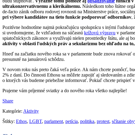
budú stupňovať.
Výrazne tomu pomôže aj
obsadzovanie
funkcií v
ultrakonzervatívnemu a klerikálnemu.
Následkom toho štátne orgá
de-facto zánik odboru rodovej rovnosti na Ministerstve práce, sociá
pri výbere kandidátov na tieto funkcie podporovať odborníkov
,
Pozitívne hodnotíme najmä pokračujúcu spoluprácu s inými ľudskoprá
si uvedomujeme, že vzhľadom na súčasnú
krížovú výpravu
v parlamen
spiatočníckych zákonov a využívajú nielen prostriedky štátu, ale aj 
aktivity v oblasti ľudských práv a sekularizmu bez ohľadu na to,
Hneď na začiatku nového roka sa v parlamente bude znova rokovať
presunuté na januárovú schôdzu.
V novom roku nás preto čaká veľa práce. Ak nám chcete pomôcť, bu
2% z daní. Do činnosti Ethosu sa môžete zapojiť aj sledovaním a zd
o ktorých vás budeme priebežne informovať. Pokiaľ chcete prispie
Prajeme vám príjemné sviatky a do nového roka všetko najlepšie!
Share
Kategórie:
Aktivity
Štítky:
Ethos
,
LGBT
,
parlament
,
petícia
,
politika
,
protest
,
sčítanie ob