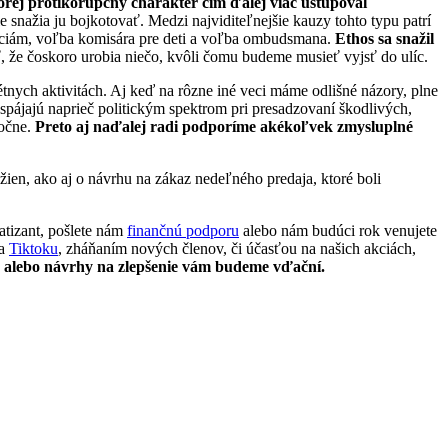
orej protikorupčný charakter čím ďalej viac ustupoval
nažia ju bojkotovať. Medzi najviditeľnejšie kauzy tohto typu patrí
izáciám, voľba komisára pre deti a voľba ombudsmana.
Ethos sa snažil
, že čoskoro urobia niečo, kvôli čomu budeme musieť vyjsť do ulíc.
nych aktivitách. Aj keď na rôzne iné veci máme odlišné názory, plne
spájajú naprieč politickým spektrom pri presadzovaní škodlivých,
ločne.
Preto aj naďalej radi podporíme akékoľvek zmysluplné
 žien, ako aj o návrhu na zákaz nedeľného predaja, ktoré boli
atizant, pošlete nám
finančnú podporu
alebo nám budúci rok venujete
a
Tiktoku
, zháňaním nových členov, či účasťou na našich akciách,
alebo návrhy na zlepšenie vám budeme vďační.