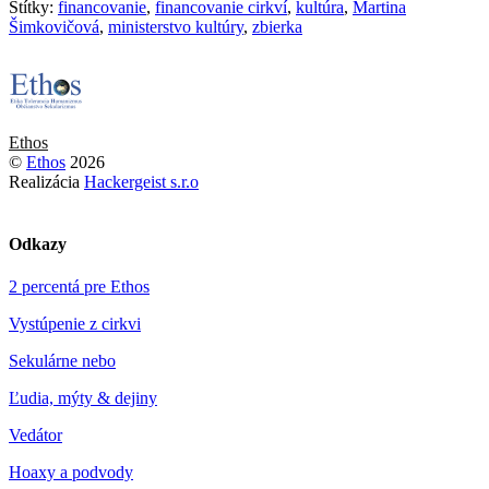
Štítky:
financovanie
,
financovanie cirkví
,
kultúra
,
Martina
Šimkovičová
,
ministerstvo kultúry
,
zbierka
Ethos
©
Ethos
2026
Realizácia
Hackergeist s.r.o
Odkazy
2 percentá pre Ethos
Vystúpenie z cirkvi
Sekulárne nebo
Ľudia, mýty & dejiny
Vedátor
Hoaxy a podvody