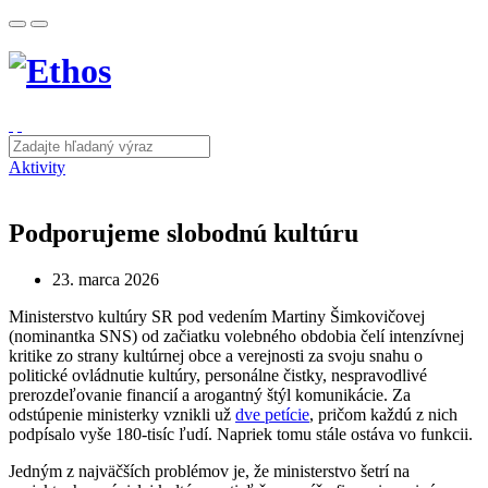
Aktivity
Podporujeme slobodnú kultúru
23. marca 2026
Ministerstvo kultúry SR pod vedením Martiny Šimkovičovej
(nominantka SNS) od začiatku volebného obdobia čelí intenzívnej
kritike zo strany kultúrnej obce a verejnosti za svoju snahu o
politické ovládnutie kultúry, personálne čistky, nespravodlivé
prerozdeľovanie financií a arogantný štýl komunikácie. Za
odstúpenie ministerky vznikli už
dve petície
, pričom každú z nich
podpísalo vyše 180-tisíc ľudí. Napriek tomu stále ostáva vo funkcii.
Jedným z najväčších problémov je, že ministerstvo šetrí na