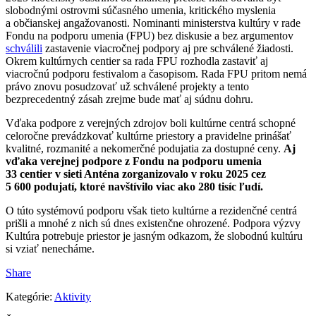
slobodnými ostrovmi súčasného umenia, kritického myslenia
a občianskej angažovanosti. Nominanti ministerstva kultúry v rade
Fondu na podporu umenia (FPU) bez diskusie a bez argumentov
schválili
zastavenie viacročnej podpory aj pre schválené žiadosti.
Okrem kultúrnych centier sa rada FPU rozhodla zastaviť aj
viacročnú podporu festivalom a časopisom. Rada FPU pritom nemá
právo znovu posudzovať už schválené projekty a tento
bezprecedentný zásah zrejme bude mať aj súdnu dohru.
Vďaka podpore z verejných zdrojov boli kultúrne centrá schopné
celoročne prevádzkovať kultúrne priestory a pravidelne prinášať
kvalitné, rozmanité a nekomerčné podujatia za dostupné ceny.
Aj
vďaka verejnej podpore z Fondu na podporu umenia
33 centier v sieti Anténa zorganizovalo v roku 2025 cez
5 600 podujatí, ktoré navštívilo viac ako 280 tisíc ľudí.
O túto systémovú podporu však tieto kultúrne a rezidenčné centrá
prišli a mnohé z nich sú dnes existenčne ohrozené. Podpora výzvy
Kultúra potrebuje priestor je jasným odkazom, že slobodnú kultúru
si vziať nenecháme.
Share
Kategórie:
Aktivity