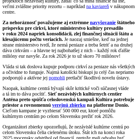
projektoch nezávislej kultúry, zatiaľ čo sa míňa financie na iné,
veľmi zvláštne priority rezortu – napríklad
na kaviareň
v nákupnom
centre.
Za nehoráznosť považujeme aj extrémne
navyšovanie
štátneho
príspevku pre cirkvi, ktoré ministerstvo kultúry presadilo
v roku 2024 napriek konsolidácii, zlej finančnej situácii štátu a
klesajúcemu počtu veriacich.
Je naozaj smiešne, keď na jednej
strane ministerstvo tvrdí, že nemá peniaze a treba šetriť a na druhej
dáva cirkvám – a hlavne tej najbohatšej z nich – každý rok ďalšie
milióny eur navyše. Za rok 2026 je to už skoro 70 miliónov!
Vláda si tak doslova kupuje podporu cirkví za peniaze nás všetkých
a očividne to funguje. Najmä katolícki biskupi ju celý čas nepriamo
podporujú a aktívne jej
pomohli
pretlačiť škodlivú novelu ústavy.
Naopak, kultúrne centrá bývajú skôr kritické voči súčasnej vláde
a tá im to dáva pocítiť.
Sieť nezávislých kultúrnych centier
Anténa preto spúšťa celoslovenskú kampaň Kultúra potrebuje
priestor a rovnomennú
verejnú zbierku
na platforme Donio.
Cieľom kampane je vyzbierať 500 000 eur, ktoré pomôžu
kultúrnym centrám po celom Slovensku prežiť rok 2026.
Organizátori zbierky upozorňujú, že nezávislé kultúrne centrá po
celom Slovensku čelia cielenému útoku. Štát ich na konci roka
2025 mocensky odstrihol od financií, pretože mali odvahu byť