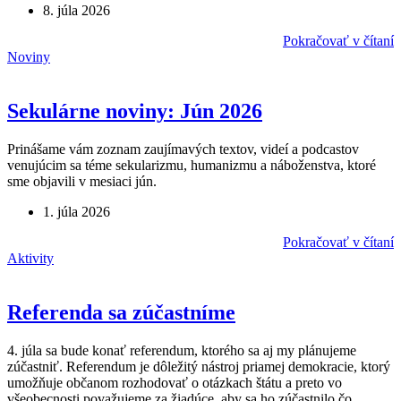
8. júla 2026
Pokračovať v čítaní
Noviny
Sekulárne noviny: Jún 2026
Prinášame vám zoznam zaujímavých textov, videí a podcastov
venujúcim sa téme sekularizmu, humanizmu a náboženstva, ktoré
sme objavili v mesiaci jún.
1. júla 2026
Pokračovať v čítaní
Aktivity
Referenda sa zúčastníme
4. júla sa bude konať referendum, ktorého sa aj my plánujeme
zúčastniť. Referendum je dôležitý nástroj priamej demokracie, ktorý
umožňuje občanom rozhodovať o otázkach štátu a preto vo
všeobecnosti považujeme za žiadúce, aby sa ho zúčastnilo čo