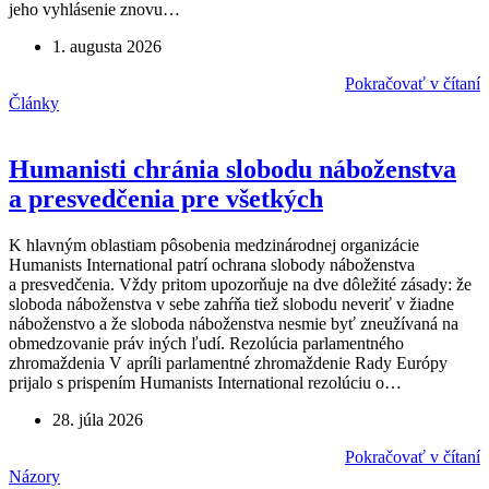
jeho vyhlásenie znovu…
1. augusta 2026
Pokračovať v čítaní
Články
Humanisti chránia slobodu náboženstva
a presvedčenia pre všetkých
K hlavným oblastiam pôsobenia medzinárodnej organizácie
Humanists International patrí ochrana slobody náboženstva
a presvedčenia. Vždy pritom upozorňuje na dve dôležité zásady: že
sloboda náboženstva v sebe zahŕňa tiež slobodu neveriť v žiadne
náboženstvo a že sloboda náboženstva nesmie byť zneužívaná na
obmedzovanie práv iných ľudí. Rezolúcia parlamentného
zhromaždenia V apríli parlamentné zhromaždenie Rady Európy
prijalo s prispením Humanists International rezolúciu o…
28. júla 2026
Pokračovať v čítaní
Názory