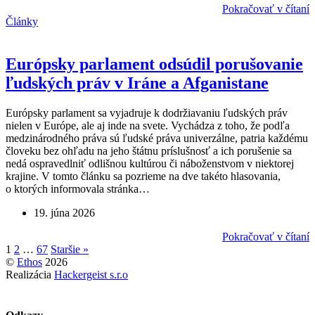
Pokračovať v čítaní
Články
Európsky parlament odsúdil porušovanie
ľudských práv v Iráne a Afganistane
Európsky parlament sa vyjadruje k dodržiavaniu ľudských práv
nielen v Európe, ale aj inde na svete. Vychádza z toho, že podľa
medzinárodného práva sú ľudské práva univerzálne, patria každému
človeku bez ohľadu na jeho štátnu príslušnosť a ich porušenie sa
nedá ospravedlniť odlišnou kultúrou či náboženstvom v niektorej
krajine. V tomto článku sa pozrieme na dve takéto hlasovania,
o ktorých informovala stránka…
19. júna 2026
Pokračovať v čítaní
1
2
…
67
Staršie »
©
Ethos
2026
Realizácia
Hackergeist s.r.o