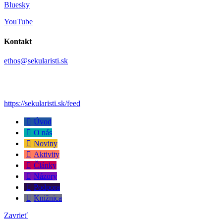
Bluesky
YouTube
Kontakt
ethos@sekularisti.sk
https://sekularisti.sk/feed
Úvod
O nás
Noviny
Aktivity
Články
Názory
Podpora
Knižnica
Zavrieť