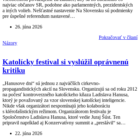
najviac občanov SR, podobne ako parlamentných, prezidentských
a iných volieb. Nešťastné nastavenie Na Slovensku sú podmienky
pre úspešné referendum nastavené…
26. júna 2026
Pokračovať v čítaní
Názory
Katolícky festival si vyslúžil oprávnenú
kritiku
„Hanusove dni“ sú jednou z najväčších cirkevno-
propagandistických akcií na Slovensku. Organizujú sa od roku 2012
na počesť kontroverzného katolíckeho kňaza Ladislava Hanusa,
ktorý je považovaný za vzor slovenskej katolíckej inteligencie.
Nikde však organizátori nespomínajú jeho kolaboráciu
s klérofašistickým režimom. Organizátorom festivalu je
Spoločenstvo Ladislava Hanusa, ktoré vedie Juraj Šúst. Ten
pripravil napríklad aj Konzervatívny summit a „preslávil“ sa…
22. júna 2026