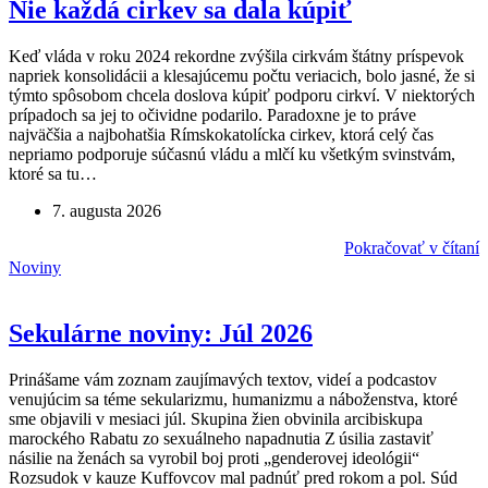
Nie každá cirkev sa dala kúpiť
Keď vláda v roku 2024 rekordne zvýšila cirkvám štátny príspevok
napriek konsolidácii a klesajúcemu počtu veriacich, bolo jasné, že si
týmto spôsobom chcela doslova kúpiť podporu cirkví. V niektorých
prípadoch sa jej to očividne podarilo. Paradoxne je to práve
najväčšia a najbohatšia Rímskokatolícka cirkev, ktorá celý čas
nepriamo podporuje súčasnú vládu a mlčí ku všetkým svinstvám,
ktoré sa tu…
7. augusta 2026
Pokračovať v čítaní
Noviny
Sekulárne noviny: Júl 2026
Prinášame vám zoznam zaujímavých textov, videí a podcastov
venujúcim sa téme sekularizmu, humanizmu a náboženstva, ktoré
sme objavili v mesiaci júl. Skupina žien obvinila arcibiskupa
marockého Rabatu zo sexuálneho napadnutia Z úsilia zastaviť
násilie na ženách sa vyrobil boj proti „genderovej ideológii“
Rozsudok v kauze Kuffovcov mal padnúť pred rokom a pol. Súd