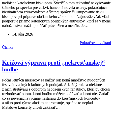
nadbieha katolíckym biskupom. Svedčí o tom rekordné navyšovanie
štátneho príspevku pre cirkvi, hanebná novela ústavy, pokračujúca
klerikalizácia zdravotníctva a štátnej správy či ustupovanie tlaku
biskupov pri príprave občianskeho zákonníka. Najnovšie však vláda
podporuje priamo katolíckych politických aktivistov, ktorí sa v mene
náboženstva snažia potláčať práva žien a menšín. Je…
14. júla 2026
Pokračovať v čítaní
Články
Krížová výprava proti „nekresťanskej“
hudbe
Počas letných mesiacov sa každý rok koná množstvo hudobných
festivalov a iných kultúrnych podujatí. A každý rok sa niektoré
z nich stretávajú s odporom náboženských fanatikov, ktorí by chceli
rozhodovať o tom, ktorú hudbu môžete počúvať a ktorú nie. Zatiaľ
čo sa neveriaci zvyčajne nestarajú do kresťanských koncertov
a nikto proti týmto akciám neprotestuje, opačne to neplatí.
Metalové koncerty chceli zakázať…