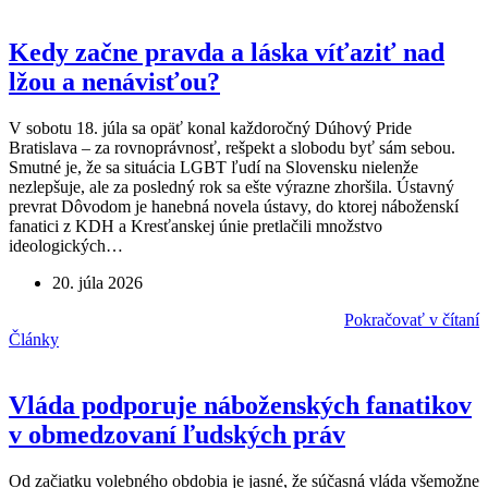
Kedy začne pravda a láska víťaziť nad
lžou a nenávisťou?
V sobotu 18. júla sa opäť konal každoročný Dúhový Pride
Bratislava – za rovnoprávnosť, rešpekt a slobodu byť sám sebou.
Smutné je, že sa situácia LGBT ľudí na Slovensku nielenže
nezlepšuje, ale za posledný rok sa ešte výrazne zhoršila. Ústavný
prevrat Dôvodom je hanebná novela ústavy, do ktorej náboženskí
fanatici z KDH a Kresťanskej únie pretlačili množstvo
ideologických…
20. júla 2026
Pokračovať v čítaní
Články
Vláda podporuje náboženských fanatikov
v obmedzovaní ľudských práv
Od začiatku volebného obdobia je jasné, že súčasná vláda všemožne