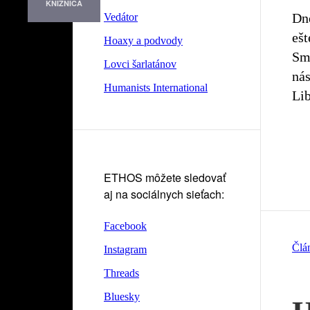
KNIŽNICA
Dn
Vedátor
ešt
Hoaxy a podvody
Sm
Lovci šarlatánov
nás
Humanists International
Lib
ETHOS môžete sledovať
aj na sociálnych sieťach:
Facebook
Člá
Instagram
Threads
Bluesky