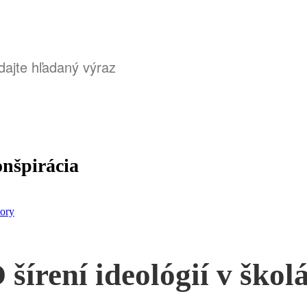
nšpirácia
ory
 šírení ideológií v škol