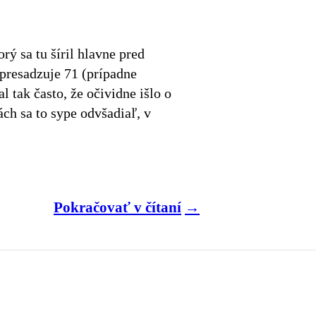
rý sa tu šíril hlavne pred
„presadzuje 71 (prípadne
 tak často, že očividne išlo o
ch sa to sype odvšadiaľ, v
Pokračovať v čítaní