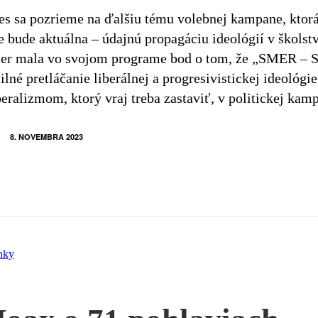
es sa pozrieme na ďalšiu tému volebnej kampane, ktor
e bude aktuálna – údajnú propagáciu ideológií v školst
er mala vo svojom programe bod o tom, že „SMER – S
ilné pretláčanie liberálnej a progresivistickej ideológi
eralizmom, ktorý vraj treba zastaviť, v politickej ka
8. NOVEMBRA 2023
nky