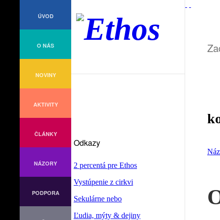
ÚVOD
O NÁS
NOVINY
AKTIVITY
ko
ČLÁNKY
Odkazy
Náz
NÁZORY
2 percentá pre Ethos
Vystúpenie z cirkvi
O
PODPORA
Sekulárne nebo
Ľudia, mýty & dejiny