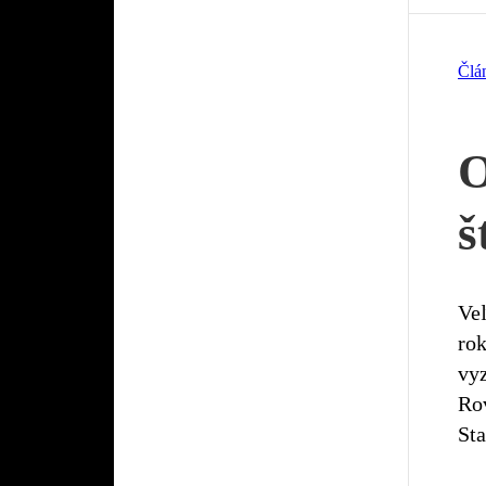
Člá
O
š
Veľ
rok
vyz
Rov
Sta