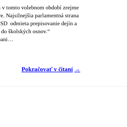
á v tomto volebnom období zrejme
ve. Najsilnejšia parlamentná strana
SD odmieta prepisovanie dejín a
e do školských osnov.“
mpani…
Pokračovať v čítaní