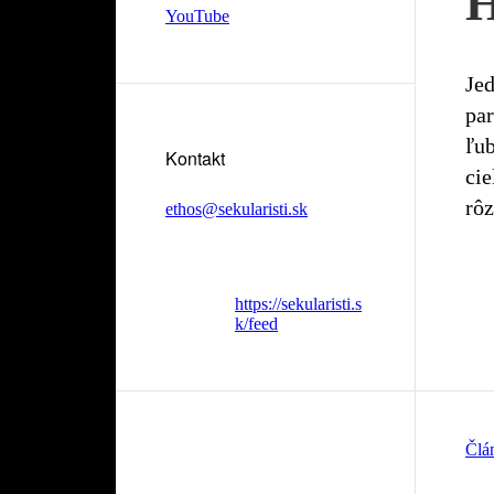
H
YouTube
Jed
par
ľub
Kontakt
cie
rôz
ethos@sekularisti.sk
https://sekularisti.s
k/feed
Člá