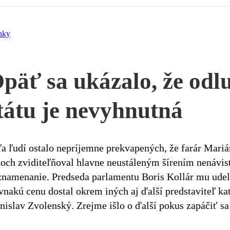
nky
päť sa ukázalo, že odl
tátu je nevyhnutná
a ľudí ostalo nepríjemne prekvapených, že farár Mariá
och zviditeľňoval hlavne neustáleným šírením nenávisti
namenanie. Predseda parlamentu Boris Kollár mu udel
nakú cenu dostal okrem iných aj ďalší predstaviteľ kat
nislav Zvolenský. Zrejme išlo o ďalší pokus zapáčiť 