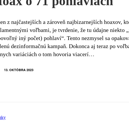
oax o 71 pohlaviach
en z najčastejších a zároveň najbizarnejších hoaxov, kto
lamentnými voľbami, je tvrdenie, že tu údajne niekto 
ovoľný iný počet) pohlaví“. Tento nezmysel sa opakoval
lenú dezinformačnú kampaň. Dokonca aj teraz po voľbá
nych variáciách o tom hovoria viacerí…
13. OKTÓBRA 2023
nky