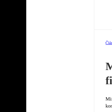
Člá
M
f
Mim
kon