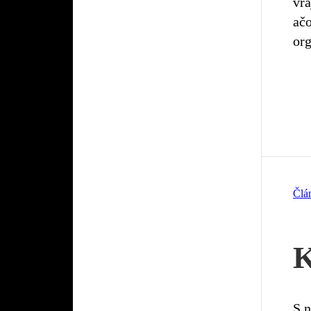
vra
ačo
or
Člá
K
S n