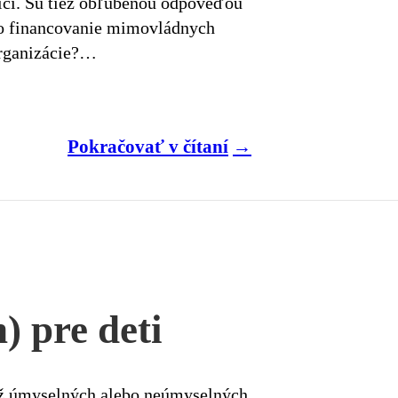
itici. Sú tiež obľúbenou odpoveďou
 čo financovanie mimovládnych
organizácie?…
Pokračovať v čítaní
) pre deti
 už úmyselných alebo neúmyselných