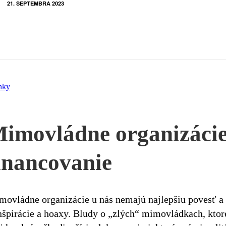
21. SEPTEMBRA 2023
nky
imovládne organizácie
inancovanie
ovládne organizácie u nás nemajú najlepšiu povesť a ší
špirácie a hoaxy. Bludy o „zlých“ mimovládkach, ktoré