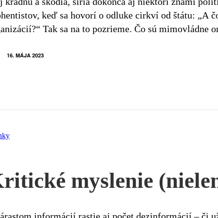
j kradnú a škodia, šíria dokonca aj niektorí známi pol
hentistov, keď sa hovorí o odluke cirkví od štátu: „A
ganizácií?“ Tak sa na to pozrieme. Čo sú mimovládne 
16. MÁJA 2023
nky
ritické myslenie (nielen
árastom informácií rastie aj počet dezinformácií – či