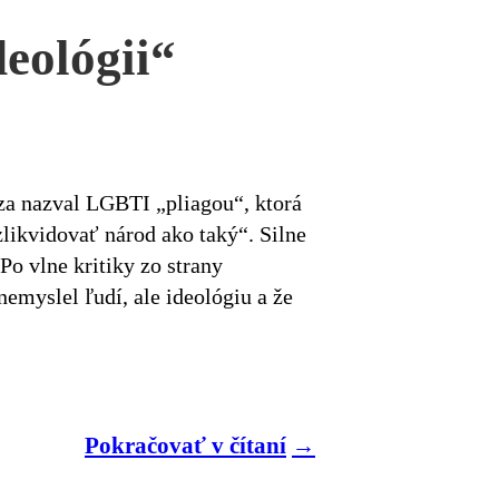
eológii“
za nazval LGBTI „pliagou“, ktorá
likvidovať národ ako taký“. Silne
Po vlne kritiky zo strany
 nemyslel ľudí, ale ideológiu a že
Pokračovať v čítaní