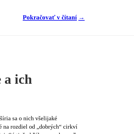
Pokračovať v čítaní
 a ich
ria sa o nich všelijaké
 na rozdiel od „dobrých“ cirkví