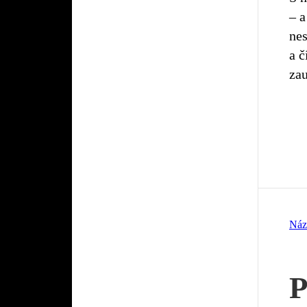
– a
ne
a č
za
Náz
P