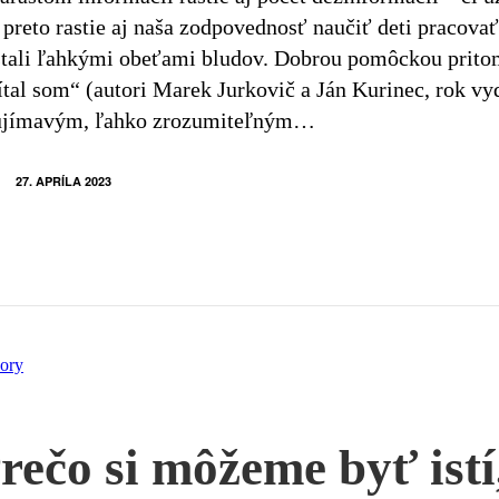
 preto rastie aj naša zodpovednosť naučiť deti pracova
stali ľahkými obeťami bludov. Dobrou pomôckou prito
ítal som“ (autori Marek Jurkovič a Ján Kurinec, rok vy
ujímavým, ľahko zrozumiteľným…
27. APRÍLA 2023
ory
rečo si môžeme byť istí