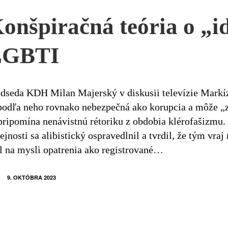
onšpiračná teória o „id
LGBTI
dseda KDH Milan Majerský v diskusii televízie Markí
podľa neho rovnako nebezpečná ako korupcia a môže „z
pripomína nenávistnú rétoriku z obdobia klérofašizmu. 
ejnosti sa alibistický ospravedlnil a tvrdil, že tým vraj
l na mysli opatrenia ako registrované…
9. OKTÓBRA 2023