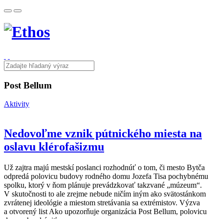
Post Bellum
Aktivity
Nedovoľme vznik pútnického miesta na
oslavu klérofašizmu
Už zajtra majú mestskí poslanci rozhodnúť o tom, či mesto Bytča
odpredá polovicu budovy rodného domu Jozefa Tisa pochybnému
spolku, ktorý v ňom plánuje prevádzkovať takzvané „múzeum“.
V skutočnosti to ale zrejme nebude ničím iným ako svätostánkom
zvrátenej ideológie a miestom stretávania sa extrémistov. Výzva
a otvorený list Ako upozorňuje organizácia Post Bellum, polovicu