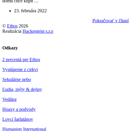
domu chce kúpiť…
23. februára 2022
Pokračovať v čítaní
©
Ethos
2026
Realizácia
Hackergeist s.r.o
Odkazy
2 percentá pre Ethos
Vystúpenie z cirkvi
Sekulárne nebo
Ľudia, mýty & dejiny
Vedátor
Hoaxy a podvody
Lovci šarlatánov
Humanists International