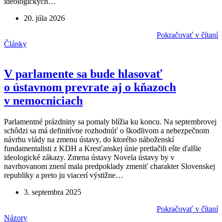
ideologických…
20. júla 2026
Pokračovať v čítaní
Články
V parlamente sa bude hlasovať
o ústavnom prevrate aj o kňazoch
v nemocniciach
Parlamentné prázdniny sa pomaly blížia ku koncu. Na septembrovej
schôdzi sa má definitívne rozhodnúť o škodlivom a nebezpečnom
návrhu vlády na zmenu ústavy, do ktorého náboženskí
fundamentalisti z KDH a Kresťanskej únie pretlačili ešte ďalšie
ideologické zákazy. Zmena ústavy Novela ústavy by v
navrhovanom znení mala predpoklady zmeniť charakter Slovenskej
republiky a preto ju viacerí výstižne…
3. septembra 2025
Pokračovať v čítaní
Názory