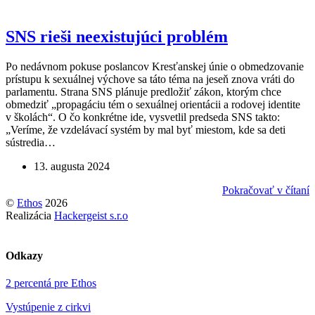
SNS rieši neexistujúci problém
Po nedávnom pokuse poslancov Kresťanskej únie o obmedzovanie
prístupu k sexuálnej výchove sa táto téma na jeseň znova vráti do
parlamentu. Strana SNS plánuje predložiť zákon, ktorým chce
obmedziť „propagáciu tém o sexuálnej orientácii a rodovej identite
v školách“. O čo konkrétne ide, vysvetlil predseda SNS takto:
„Veríme, že vzdelávací systém by mal byť miestom, kde sa deti
sústredia…
13. augusta 2024
Pokračovať v čítaní
©
Ethos
2026
Realizácia
Hackergeist s.r.o
Odkazy
2 percentá pre Ethos
Vystúpenie z cirkvi