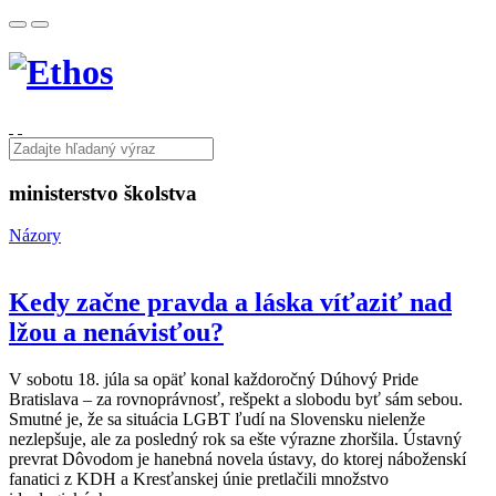
ministerstvo školstva
Názory
Kedy začne pravda a láska víťaziť nad
lžou a nenávisťou?
V sobotu 18. júla sa opäť konal každoročný Dúhový Pride
Bratislava – za rovnoprávnosť, rešpekt a slobodu byť sám sebou.
Smutné je, že sa situácia LGBT ľudí na Slovensku nielenže
nezlepšuje, ale za posledný rok sa ešte výrazne zhoršila. Ústavný
prevrat Dôvodom je hanebná novela ústavy, do ktorej náboženskí
fanatici z KDH a Kresťanskej únie pretlačili množstvo