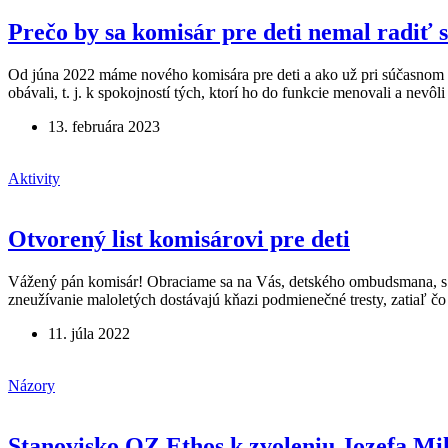
Prečo by sa komisár pre deti nemal radiť
Od júna 2022 máme nového komisára pre deti a ako už pri súčasnom z
obávali, t. j. k spokojností tých, ktorí ho do funkcie menovali a nevôl
13. februára 2023
Aktivity
Otvorený list komisárovi pre deti
Vážený pán komisár! Obraciame sa na Vás, detského ombudsmana, s výz
zneužívanie maloletých dostávajú kňazi podmienečné tresty, zatiaľ čo
11. júla 2022
Názory
Stanovisko OZ Ethos k zvoleniu Jozefa Mik