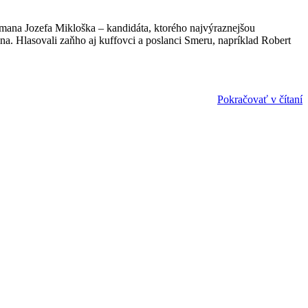
mana Jozefa Mikloška – kandidáta, ktorého najvýraznejšou
a. Hlasovali zaňho aj kuffovci a poslanci Smeru, napríklad Robert
Pokračovať v čítaní