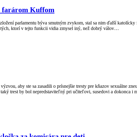
 s farárom Kuffom
ložení parlamentu býva smutným zvykom, stal sa nim ďalší katolícky 
i tých, ktorí v tejto funkcii vidia zmysel iný, než dobrý válov…
vou, aby ste sa zasadili o prísnejšie tresty pre kňazov sexuálne zne
 taký trest by bol nepredstaviteľný pri učiteľovi, susedovi a dokonca 
loška za komisára pre deti