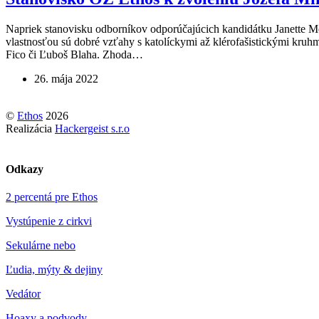
Napriek stanovisku odborníkov odporúčajúcich kandidátku Janette Mo
vlastnosťou sú dobré vzťahy s katolíckymi až klérofašistickými kruh
Fico či Ľuboš Blaha. Zhoda…
26. mája 2022
©
Ethos
2026
Realizácia
Hackergeist s.r.o
Odkazy
2 percentá pre Ethos
Vystúpenie z cirkvi
Sekulárne nebo
Ľudia, mýty & dejiny
Vedátor
Hoaxy a podvody