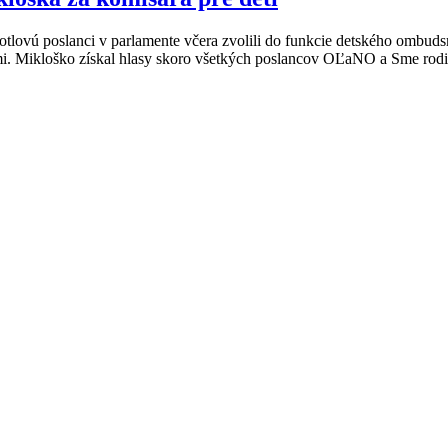
tlovú poslanci v parlamente včera zvolili do funkcie detského ombuds
mi. Mikloško získal hlasy skoro všetkých poslancov OĽaNO a Sme rodin