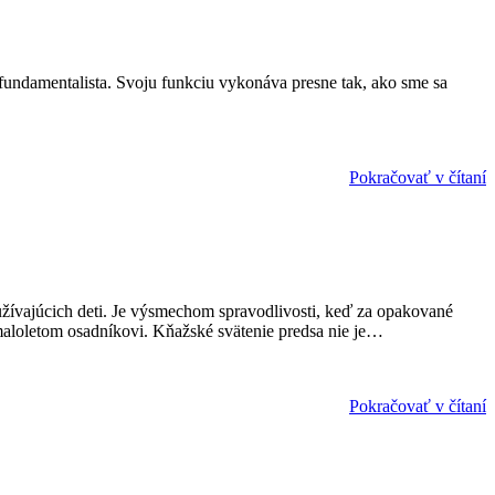
fundamentalista. Svoju funkciu vykonáva presne tak, ako sme sa
Pokračovať v čítaní
užívajúcich deti. Je výsmechom spravodlivosti, keď za opakované
i maloletom osadníkovi. Kňažské svätenie predsa nie je…
Pokračovať v čítaní