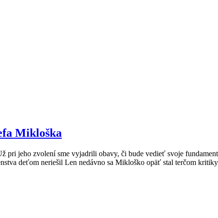
zefa Mikloška
Už pri jeho zvolení sme vyjadrili obavy, či bude vedieť svoje fundamen
nstva deťom neriešil Len nedávno sa Mikloško opäť stal terčom kritiky