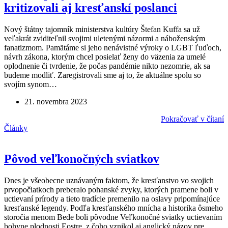
kritizovali aj kresťanskí poslanci
Nový štátny tajomník ministerstva kultúry Štefan Kuffa sa už
veľakrát zviditeľnil svojimi uletenými názormi a náboženským
fanatizmom. Pamätáme si jeho nenávistné výroky o LGBT ľuďoch,
návrh zákona, ktorým chcel posielať ženy do väzenia za umelé
oplodnenie či tvrdenie, že počas pandémie nikto nezomrie, ak sa
budeme modliť. Zaregistrovali sme aj to, že aktuálne spolu so
svojím synom…
21. novembra 2023
Pokračovať v čítaní
Články
Pôvod veľkonočných sviatkov
Dnes je všeobecne uznávaným faktom, že kresťanstvo vo svojich
prvopočiatkoch preberalo pohanské zvyky, ktorých pramene boli v
uctievaní prírody a tieto tradície premenilo na oslavy pripomínajúce
kresťanské legendy. Podľa kresťanského mnícha a historika ôsmeho
storočia menom Bede boli pôvodne Veľkonočné sviatky uctievaním
bohyne plodnosti Eostre, z čoho vznikol aj anglický názov pre