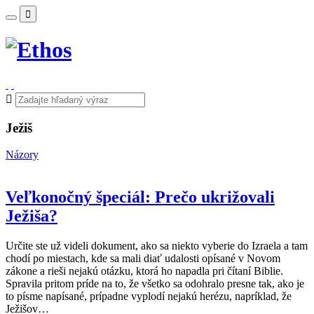
Ježiš
Názory
Veľkonočný špeciál: Prečo ukrižovali
Ježiša?
Určite ste už videli dokument, ako sa niekto vyberie do Izraela a tam
chodí po miestach, kde sa mali diať udalosti opísané v Novom
zákone a rieši nejakú otázku, ktorá ho napadla pri čítaní Biblie.
Spravila pritom príde na to, že všetko sa odohralo presne tak, ako je
to písme napísané, prípadne vyplodí nejakú herézu, napríklad, že
Ježišov…