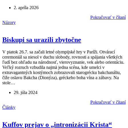
2. apríla 2026
Pokračovať v čítaní
Názory
Biskupi sa urazili zbytočne
V piatok 26.7. sa začali letné olympijské hry v Paríži. Otvárací
ceremoniál sa niesol v duchu slobody, rovnosti a spájania všetkých
ľudí bez ohľadu na národnosť, vierovyznanie, vek alebo orientáciu.
Veľký rozruch vzbudila najmä jedna scéna, kde umelci v
extravagantných kostýmoch zobrazovali starogrécku bakchanáliu,
čiže oslavu Bakcha (Dionýza), gréckeho boha vína a zábavy. Na
stole…
29. júla 2024
Pokračovať v čítaní
Články
Kuffov prejav o „intronizácii Krista“