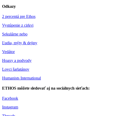
Odkazy
2 percentá pre Ethos
Vystúpenie z cirkvi
Sekulárne nebo
Ľudia, mýty & dejiny
Vedátor
Hoaxy a podvody
Lovci šarlatánov
Humanists International
ETHOS môžete sledovať aj na sociálnych sieťach:
Facebook
Instagram
Threads