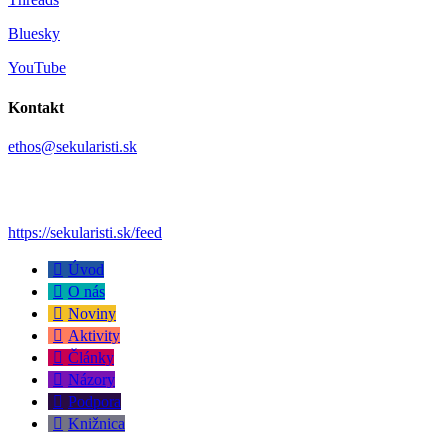
Bluesky
YouTube
Kontakt
ethos@sekularisti.sk
https://sekularisti.sk/feed
Úvod
O nás
Noviny
Aktivity
Články
Názory
Podpora
Knižnica