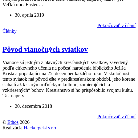
Veľkú noc: Easter.…
30. apríla 2019
Pokračovať v čítaní
Články
Pôvod vianočných sviatkov
Vianoce sú jedným z hlavných kresťanských sviatkov, zavedený
podľa cirkevného učenia na počesť narodenia biblického Ježiša
Krista a pripadajúci na 25. december každého roku. V skutočnosti
tento sviatok má pôvod ešte v predkresťanskom období, jeho korene
siahajú až k starým roľníckym kultom „zomierajúcich a
vzkriesených“ bohov. Kresťanstvo si ho prispôsobilo svojmu kultu.
Tak napr. v…
20. decembra 2018
Pokračovať v čítaní
©
Ethos
2026
Realizácia
Hackergeist s.r.o