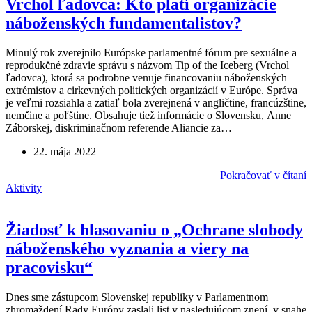
Vrchol ľadovca: Kto platí organizácie
náboženských fundamentalistov?
Minulý rok zverejnilo Európske parlamentné fórum pre sexuálne a
reprodukčné zdravie správu s názvom Tip of the Iceberg (Vrchol
ľadovca), ktorá sa podrobne venuje financovaniu náboženských
extrémistov a cirkevných politických organizácií v Európe. Správa
je veľmi rozsiahla a zatiaľ bola zverejnená v angličtine, francúzštine,
nemčine a poľštine. Obsahuje tiež informácie o Slovensku, Anne
Záborskej, diskriminačnom referende Aliancie za…
22. mája 2022
Pokračovať v čítaní
Aktivity
Žiadosť k hlasovaniu o „Ochrane slobody
náboženského vyznania a viery na
pracovisku“
Dnes sme zástupcom Slovenskej republiky v Parlamentnom
zhromaždení Rady Európy zaslali list v nasledujúcom znení, v snahe