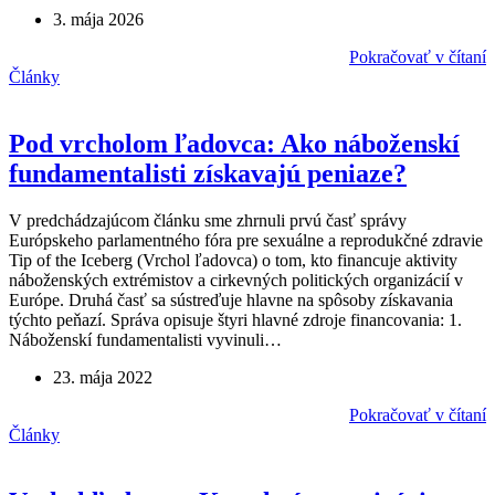
3. mája 2026
Pokračovať v čítaní
Články
Pod vrcholom ľadovca: Ako náboženskí
fundamentalisti získavajú peniaze?
V predchádzajúcom článku sme zhrnuli prvú časť správy
Európskeho parlamentného fóra pre sexuálne a reprodukčné zdravie
Tip of the Iceberg (Vrchol ľadovca) o tom, kto financuje aktivity
náboženských extrémistov a cirkevných politických organizácií v
Európe. Druhá časť sa sústreďuje hlavne na spôsoby získavania
týchto peňazí. Správa opisuje štyri hlavné zdroje financovania: 1.
Náboženskí fundamentalisti vyvinuli…
23. mája 2022
Pokračovať v čítaní
Články