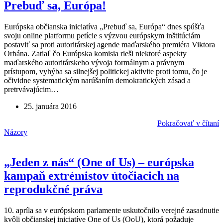
Prebuď sa, Európa!
Európska občianska iniciatíva „Prebuď sa, Európa“ dnes spúšťa
svoju online platformu petície s výzvou európskym inštitúciám
postaviť sa proti autoritárskej agende maďarského premiéra Viktora
Orbána. Zatiaľ čo Európska komisia rieši niektoré aspekty
maďarského autoritárskeho vývoja formálnym a právnym
prístupom, vyhýba sa silnejšej politickej aktivite proti tomu, čo je
očividne systematickým narúšaním demokratických zásad a
pretrvávajúcim…
25. januára 2016
Pokračovať v čítaní
Názory
„Jeden z nás“ (One of Us) – európska
kampaň extrémistov útočiacich na
reprodukčné práva
10. apríla sa v európskom parlamente uskutočnilo verejné zasadnutie
kvôli občianskej iniciatíve One of Us (OoU), ktorá požaduje