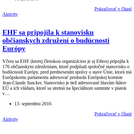
Pokračovať v čítaní
Aktivity
EHF sa pripojila k stanovisku
občianskych združení o budúcnosti
Európy
Včera sa EHF (ktorej členskou organizáciou je aj Ethos) pripojila k
176 občianskym združeniam, ktoré podpísali spoločné stanovisko o
budúcnosti Európy, pred prednesením správy o stave Únie, ktorú má
Európskemu parlamentu adresovať predseda Európskej komisie
Jean-Claude Juncker. Stanovisko je tiež adresované hlavám štátov
EÚ a ich vládam, ktoré sa stretnú na špeciálnom summite v piatok
v…
13. septembra 2016
Pokračovať v čítaní
Aktivity