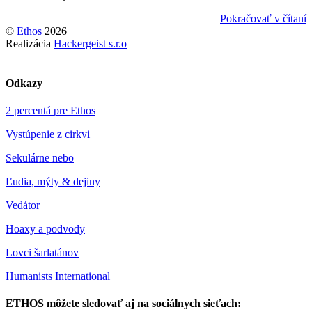
Pokračovať v čítaní
©
Ethos
2026
Realizácia
Hackergeist s.r.o
Odkazy
2 percentá pre Ethos
Vystúpenie z cirkvi
Sekulárne nebo
Ľudia, mýty & dejiny
Vedátor
Hoaxy a podvody
Lovci šarlatánov
Humanists International
ETHOS môžete sledovať aj na sociálnych sieťach: