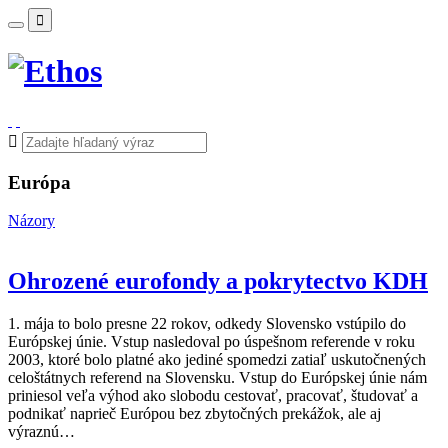
Európa
Názory
Ohrozené eurofondy a pokrytectvo KDH
1. mája to bolo presne 22 rokov, odkedy Slovensko vstúpilo do
Európskej únie. Vstup nasledoval po úspešnom referende v roku
2003, ktoré bolo platné ako jediné spomedzi zatiaľ uskutočnených
celoštátnych referend na Slovensku. Vstup do Európskej únie nám
priniesol veľa výhod ako slobodu cestovať, pracovať, študovať a
podnikať naprieč Európou bez zbytočných prekážok, ale aj
výraznú…