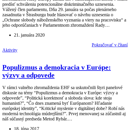
predísť schváleniu potencionálne diskriminačného uznesenia.
Vážený člen parlamentu, Dňa 29. januára sa počas plenárneho
zasadnutia v Štrasburgu bude hlasovať o návrhu uznesenia o
„Ochrane slobody náboženského vyznania a viery na pracovisku“ a
jeho odporúčaniach v Parlamentnom zhromaždení Rady…
21. januára 2020
Pokračovať v čítaní
Aktivity
Populizmus a demokracia v Európe:
výzvy a odpovede
V rámci valného zhromaždenia EHF sa uskutočnili štyri panelové
diskusie na témy “Populizmus a demokracia v Európe: výzvy a
odpovede”, “Politická korektnosť a sloboda slova: kde stoja
humanisti?”, “Čo dnes znamená byť Európanom? Hľadanie
európskej identity”, “Kritické myslenie v digitálnej dobe? Robí nás
moderná technológia múdrejšími?”. Prvej menovanej sa zúčastnil aj
náš súčasný predseda Metod Rybár.…
18. júna 2017