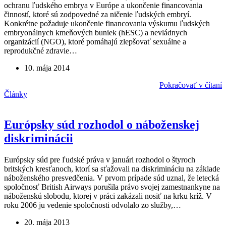
ochranu ľudského embrya v Európe a ukončenie financovania
činností, ktoré sú zodpovedné za ničenie ľudských embryí.
Konkrétne požaduje ukončenie financovania výskumu ľudských
embryonálnych kmeňových buniek (hESC) a nevládnych
organizácií (NGO), ktoré pomáhajú zlepšovať sexuálne a
reprodukčné zdravie…
10. mája 2014
Pokračovať v čítaní
Články
Európsky súd rozhodol o náboženskej
diskriminácii
Európsky súd pre ľudské práva v januári rozhodol o štyroch
britských kresťanoch, ktorí sa sťažovali na diskrimináciu na základe
náboženského presvedčenia. V prvom prípade súd uznal, že letecká
spoločnosť British Airways porušila právo svojej zamestnankyne na
náboženskú slobodu, ktorej v práci zakázali nosiť na krku kríž. V
roku 2006 ju vedenie spoločnosti odvolalo zo služby,…
20. mája 2013