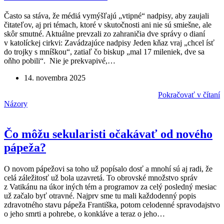
Často sa stáva, že médiá vymýšľajú „vtipné“ nadpisy, aby zaujali
čitateľov, aj pri témach, ktoré v skutočnosti ani nie sú smiešne, ale
skôr smutné. Aktuálne prevzali zo zahraničia dve správy o dianí
v katolíckej cirkvi: Zavádzajúce nadpisy Jeden kňaz vraj „chcel ísť
do trojky s mníškou“, zatiaľ čo biskup „mal 17 mileniek, dve sa
oňho pobili“. Nie je prekvapivé,…
14. novembra 2025
Pokračovať v čítaní
Názory
Čo môžu sekularisti očakávať od nového
pápeža?
O novom pápežovi sa toho už popísalo dosť a mnohí sú aj radi, že
celá záležitosť už bola uzavretá. To obrovské množstvo správ
z Vatikánu na úkor iných tém a programov za celý posledný mesiac
už začalo byť otravné. Najprv sme tu mali každodenný popis
zdravotného stavu pápeža Františka, potom celodenné spravodajstvo
o jeho smrti a pohrebe, o konkláve a teraz o jeho…