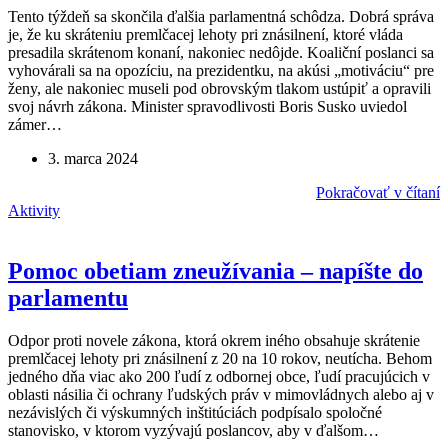
Tento týždeň sa skončila ďalšia parlamentná schôdza. Dobrá správa
je, že ku skráteniu premlčacej lehoty pri znásilnení, ktoré vláda
presadila skrátenom konaní, nakoniec nedôjde. Koaliční poslanci sa
vyhovárali sa na opozíciu, na prezidentku, na akúsi „motiváciu“ pre
ženy, ale nakoniec museli pod obrovským tlakom ustúpiť a opravili
svoj návrh zákona. Minister spravodlivosti Boris Susko uviedol
zámer…
3. marca 2024
Pokračovať v čítaní
Aktivity
Pomoc obetiam zneužívania – napíšte do
parlamentu
Odpor proti novele zákona, ktorá okrem iného obsahuje skrátenie
premlčacej lehoty pri znásilnení z 20 na 10 rokov, neutícha. Behom
jedného dňa viac ako 200 ľudí z odbornej obce, ľudí pracujúcich v
oblasti násilia či ochrany ľudských práv v mimovládnych alebo aj v
nezávislých či výskumných inštitúciách podpísalo spoločné
stanovisko, v ktorom vyzývajú poslancov, aby v ďalšom…