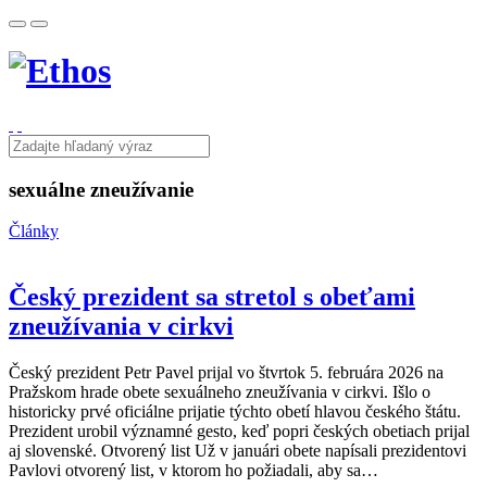
sexuálne zneužívanie
Články
Český prezident sa stretol s obeťami
zneužívania v cirkvi
Český prezident Petr Pavel prijal vo štvrtok 5. februára 2026 na
Pražskom hrade obete sexuálneho zneužívania v cirkvi. Išlo o
historicky prvé oficiálne prijatie týchto obetí hlavou českého štátu.
Prezident urobil významné gesto, keď popri českých obetiach prijal
aj slovenské. Otvorený list Už v januári obete napísali prezidentovi
Pavlovi otvorený list, v ktorom ho požiadali, aby sa…