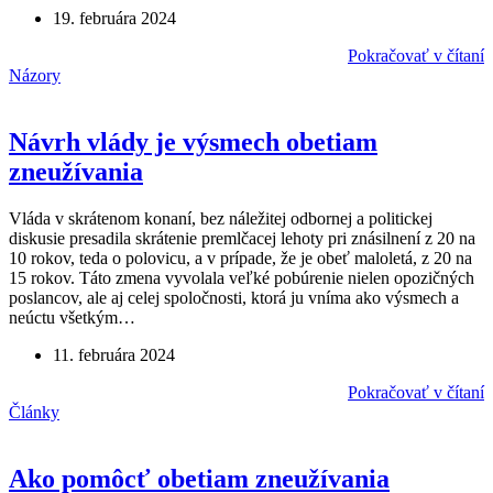
19. februára 2024
Pokračovať v čítaní
Názory
Návrh vlády je výsmech obetiam
zneužívania
Vláda v skrátenom konaní, bez náležitej odbornej a politickej
diskusie presadila skrátenie premlčacej lehoty pri znásilnení z 20 na
10 rokov, teda o polovicu, a v prípade, že je obeť maloletá, z 20 na
15 rokov. Táto zmena vyvolala veľké pobúrenie nielen opozičných
poslancov, ale aj celej spoločnosti, ktorá ju vníma ako výsmech a
neúctu všetkým…
11. februára 2024
Pokračovať v čítaní
Články
Ako pomôcť obetiam zneužívania