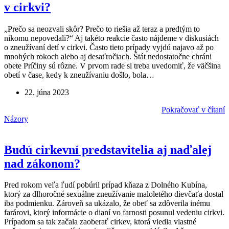
v cirkvi?
„Prečo sa neozvali skôr? Prečo to riešia až teraz a predtým to
nikomu nepovedali?“ Aj takéto reakcie často nájdeme v diskusiách
o zneužívaní detí v cirkvi. Často tieto prípady vyjdú najavo až po
mnohých rokoch alebo aj desaťročiach. Štát nedostatočne chráni
obete Príčiny sú rôzne. V prvom rade si treba uvedomiť, že väčšina
obetí v čase, kedy k zneužívaniu došlo, bola…
22. júna 2023
Pokračovať v čítaní
Názory
Budú cirkevní predstavitelia aj naďalej
nad zákonom?
Pred rokom veľa ľudí pobúril prípad kňaza z Dolného Kubína,
ktorý za dlhoročné sexuálne zneužívanie maloletého dievčaťa dostal
iba podmienku. Zároveň sa ukázalo, že obeť sa zdôverila inému
farárovi, ktorý informácie o dianí vo farnosti posunul vedeniu cirkvi.
Prípadom sa tak začala zaoberať cirkev, ktorá viedla vlastné