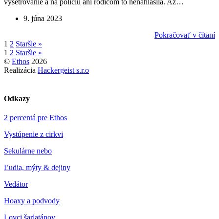
vyšetrovanie a na políciu ani rodičom to nenahlásila. Až…
9. júna 2023
Pokračovať v čítaní
1
2
Staršie »
1
2
Staršie »
©
Ethos
2026
Realizácia
Hackergeist s.r.o
Odkazy
2 percentá pre Ethos
Vystúpenie z cirkvi
Sekulárne nebo
Ľudia, mýty & dejiny
Vedátor
Hoaxy a podvody
Lovci šarlatánov