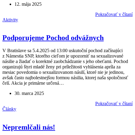
12. mája 2025
Pokračovať v čítaní
Aktivity
Podporujeme Pochod odvážnych
V Bratislave sa 5.4.2025 od 13:00 uskutoční pochod začínajúci
z Námestia SNP, ktorého cieľom je upozorniť na sexualizované
násilie a žiadať o korektné zaobchádzanie s jeho obeťami. Pochod
organizujú štyri mladé ženy pri príležitosti vyhlásenia apríla za
mesiac povedomia o sexualizovanom násilí, ktoré nie je jedinou,
avšak často najbolestnejšou formou násilia, ktorej naša spoločnosť
čelí. Akcia je primárne určená…
30. marca 2025
Pokračovať v čítaní
Články
Nepremlčali nás!