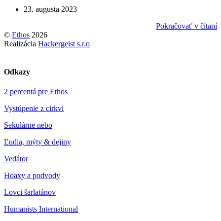
23. augusta 2023
Pokračovať v čítaní
©
Ethos
2026
Realizácia
Hackergeist s.r.o
Odkazy
2 percentá pre Ethos
Vystúpenie z cirkvi
Sekulárne nebo
Ľudia, mýty & dejiny
Vedátor
Hoaxy a podvody
Lovci šarlatánov
Humanists International