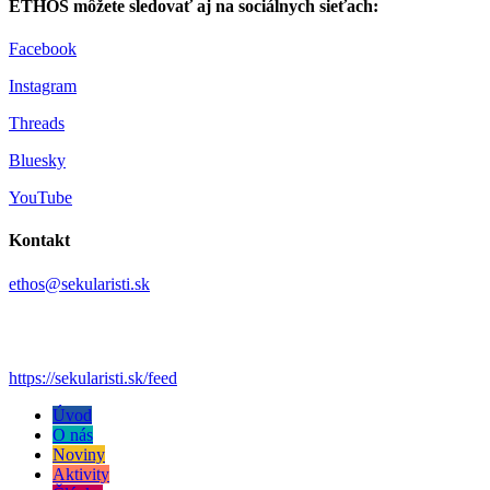
ETHOS môžete sledovať aj na sociálnych sieťach:
Facebook
Instagram
Threads
Bluesky
YouTube
Kontakt
ethos@sekularisti.sk
https://sekularisti.sk/feed
Úvod
O nás
Noviny
Aktivity