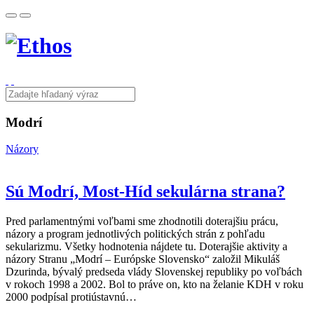
Modrí
Názory
Sú Modrí, Most-Híd sekulárna strana?
Pred parlamentnými voľbami sme zhodnotili doterajšiu prácu,
názory a program jednotlivých politických strán z pohľadu
sekularizmu. Všetky hodnotenia nájdete tu. Doterajšie aktivity a
názory Stranu „Modrí – Európske Slovensko“ založil Mikuláš
Dzurinda, bývalý predseda vlády Slovenskej republiky po voľbách
v rokoch 1998 a 2002. Bol to práve on, kto na želanie KDH v roku
2000 podpísal protiústavnú…