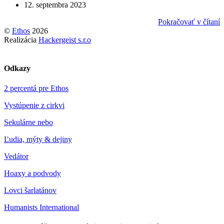
12. septembra 2023
Pokračovať v čítaní
©
Ethos
2026
Realizácia
Hackergeist s.r.o
Odkazy
2 percentá pre Ethos
Vystúpenie z cirkvi
Sekulárne nebo
Ľudia, mýty & dejiny
Vedátor
Hoaxy a podvody
Lovci šarlatánov
Humanists International