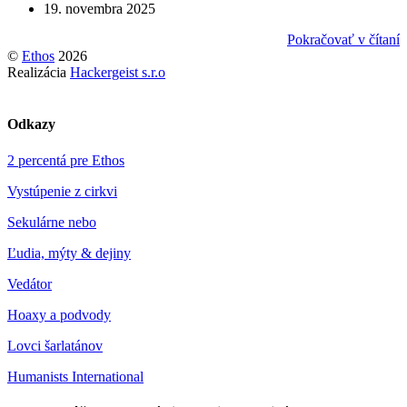
19. novembra 2025
Pokračovať v čítaní
©
Ethos
2026
Realizácia
Hackergeist s.r.o
Odkazy
2 percentá pre Ethos
Vystúpenie z cirkvi
Sekulárne nebo
Ľudia, mýty & dejiny
Vedátor
Hoaxy a podvody
Lovci šarlatánov
Humanists International