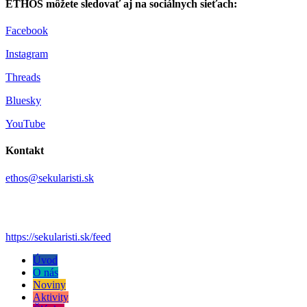
ETHOS môžete sledovať aj na sociálnych sieťach:
Facebook
Instagram
Threads
Bluesky
YouTube
Kontakt
ethos@sekularisti.sk
https://sekularisti.sk/feed
Úvod
O nás
Noviny
Aktivity