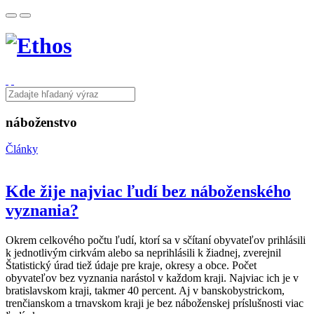
náboženstvo
Články
Kde žije najviac ľudí bez náboženského
vyznania?
Okrem celkového počtu ľudí, ktorí sa v sčítaní obyvateľov prihlásili
k jednotlivým cirkvám alebo sa neprihlásili k žiadnej, zverejnil
Štatistický úrad tiež údaje pre kraje, okresy a obce. Počet
obyvateľov bez vyznania narástol v každom kraji. Najviac ich je v
bratislavskom kraji, takmer 40 percent. Aj v banskobystrickom,
trenčianskom a trnavskom kraji je bez náboženskej príslušnosti viac