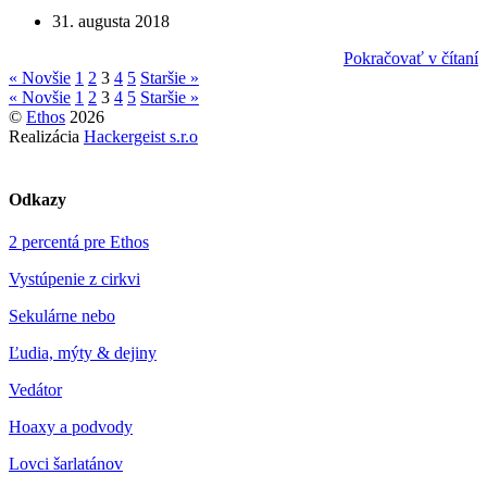
31. augusta 2018
Pokračovať v čítaní
« Novšie
1
2
3
4
5
Staršie »
« Novšie
1
2
3
4
5
Staršie »
©
Ethos
2026
Realizácia
Hackergeist s.r.o
Odkazy
2 percentá pre Ethos
Vystúpenie z cirkvi
Sekulárne nebo
Ľudia, mýty & dejiny
Vedátor
Hoaxy a podvody
Lovci šarlatánov