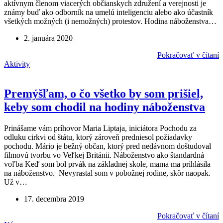
aktívnym členom viacerých občianskych združení a verejnosti je
známy buď ako odborník na umelú inteligenciu alebo ako účastník
všetkých možných (i nemožných) protestov. Hodina náboženstva…
2. januára 2020
Pokračovať v čítaní
Aktivity
Premýšľam, o čo všetko by som prišiel,
keby som chodil na hodiny náboženstva
Prinášame vám príhovor Maria Liptaja, iniciátora Pochodu za
odluku cirkvi od štátu, ktorý zároveň predniesol požiadavky
pochodu. Mário je bežný občan, ktorý pred nedávnom doštudoval
filmovú tvorbu vo Veľkej Británii. Náboženstvo ako štandardná
voľba Keď som bol prvák na základnej skole, mama ma prihlásila
na náboženstvo. Nevyrastal som v pobožnej rodine, skôr naopak.
Už v…
17. decembra 2019
Pokračovať v čítaní