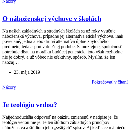
Názory
O náboženskej výchove v školách
Na našich základných a stredných školách sa už roky vyučuje
náboženská výchova, prípadne jej alternatíva etická výchova, inak
povedané, jedna alebo druhá alternatíva úplne zbytočného
predmetu, teda aspoň v dnešnej podobe. Samozrejme, spoločnosť
potrebuje dbať na morálku budúcej generácie, toto však rozhodne
nie je dobrý, a už vôbec nie efektívny, spôsob. Myslím, že len
naozaj…
23. mája 2019
Pokračovať v čítaní
Názory
Je teológia vedou?
Najjednoduchšia odpoveď na otázku zmienenú v nadpise je, že
teológia vedou nie je. Je len štúdiom základných princípov
náboženstva a štúdiom jeho „svätých“ spisov. Aj keď síce má niečo