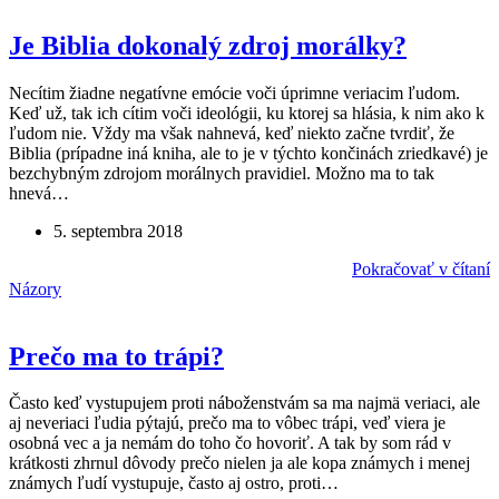
Je Biblia dokonalý zdroj morálky?
Necítim žiadne negatívne emócie voči úprimne veriacim ľudom.
Keď už, tak ich cítim voči ideológii, ku ktorej sa hlásia, k nim ako k
ľudom nie. Vždy ma však nahnevá, keď niekto začne tvrdiť, že
Biblia (prípadne iná kniha, ale to je v týchto končinách zriedkavé) je
bezchybným zdrojom morálnych pravidiel. Možno ma to tak
hnevá…
5. septembra 2018
Pokračovať v čítaní
Názory
Prečo ma to trápi?
Často keď vystupujem proti náboženstvám sa ma najmä veriaci, ale
aj neveriaci ľudia pýtajú, prečo ma to vôbec trápi, veď viera je
osobná vec a ja nemám do toho čo hovoriť. A tak by som rád v
krátkosti zhrnul dôvody prečo nielen ja ale kopa známych i menej
známych ľudí vystupuje, často aj ostro, proti…