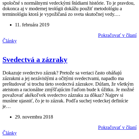
spoločné s normálnymi vedeckými štúdiami histórie. To je pravdou,
dokonca aj v modernej teológii dokážu použiť metodológiu a
terminológiu ktorá je vypožičaná zo sveta skutočnej vedy.…
11. februára 2019
Pokračovať v čítaní
Články
Svedectvá a zázraky
Dokazuje svedectvo zázrak? Pretože sa veriaci často oháňajú
zázrakmi a jej nezávislými a očitými svedectvami, napadlo ma
preštudovať si trochu tieto svedectvá zázrakov. Dúfam, že všetkým
ateistom a racionálne zmýšľajúcim ľuďom bude k úžitku. Je možné
považovať akékoľvek svedectvo zázraku za dôkaz? Najprv si
musíme ujasniť, čo je to zázrak. Podľa suchej vedeckej definície
je…
29. novembra 2018
Pokračovať v čítaní
Články