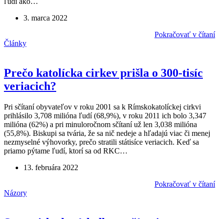
ľudí ako…
3. marca 2022
Pokračovať v čítaní
Články
Prečo katolícka cirkev prišla o 300-tisíc
veriacich?
Pri sčítaní obyvateľov v roku 2001 sa k Rímskokatolíckej cirkvi
prihlásilo 3,708 milióna ľudí (68,9%), v roku 2011 ich bolo 3,347
milióna (62%) a pri minuloročnom sčítaní už len 3,038 milióna
(55,8%). Biskupi sa tvária, že sa nič nedeje a hľadajú viac či menej
nezmyselné výhovorky, prečo stratili státisíce veriacich. Keď sa
priamo pýtame ľudí, ktorí sa od RKC…
13. februára 2022
Pokračovať v čítaní
Názory