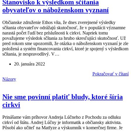
Stanovisko k výsledkom sčítania
obyvateľov o náboženskom vyznaní
Občianske združenie Ethos víta, že dnes zverejnené výsledky
sčítania obyvateľov odrážajú skutočnosť, že v populácii významne
narastá počet ľudí bez príslušnosti k cirkvi. Napriek tomu
považujeme výsledok sčítania za hrubo skresľujúci skutočnosť. Už
pred rokom sme upozornili, že otázka o náboženskom vyznaní je zle
položená a systém financovania cirkví, ktoré je spojený s výsledkom
sčítania, je nespravodlivý. V…
20. januára 2022
Pokračovať v čítaní
Názory
Nie sme povinní platiť bludy, ktoré šíria
cirkvi
Prinášame vám príhovor Andreja Lúčneho z Pochodu za odluku
cirkví od štátu. Andrej Lúčny je informatik a občiansky aktivista.
Pôsobí ako učiteľ na Matfyze a výskumník v komerčnej firme. Je