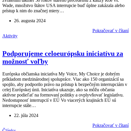
zvrátením takmer 50 rokov starého precedensu z kauzy Roe vs.
Wade, množstvo štátov USA interrupcie buď úplne zakázala alebo
prístup k nim do značnej miery…
26. augusta 2024
Pokračovať v čítaní
Aktivity
Podporujeme celoeurópsku iniciatívu za
možnosť voľby
Európska občianska iniciatíva My Voice, My Choice je dobrým
príkladom medzinárodnej spolupráce. Viac ako 150 organizácií sa
spojilo, aby podporilo právo na prístup k bezpečným interrupciám v
celej Európskej únii. Iniciatíva ukazuje, ako sa môžu občania
aktívne podieľať na formovaní politiky a ovplyvňovať legislatívu.
Nedostupnosť interrupcií v EÚ Vo viacerých krajinách EÚ sú
interrupcie stále…
22. júla 2024
Pokračovať v čítaní
Články