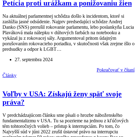
Petícia proti urážkam a ponižovaniu žien
Na aktuálnej parlamentnej schôdza došlo k incidentom, ktoré si
zaslúžia jasné odsúdenie. Najprv predsedajúci schôdze Andrej
Danko (SNS) prerušil rokovanie parlamentu, lebo poslankyňa Lucia
Plaváková mala nálepku v dúhových farbách na notebooku a
vykázal ju z rokovacej sály. Argumentoval pritom údajným
porušovaním rokovacieho poriadku, v skutočnosti však zrejme išlo o
predsudky a odpor k LGBT…
27. septembra 2024
Pokračovať v čítaní
Články
Voľby v USA: Získajú ženy späť svoje
práva?
V predchádzajúcom článku sme písali o hrozbe náboženského
fundamentalizmu v USA. Tu sa pozrieme na jednou z kľúčových
tém tohtoročných volieb – prístup k interrupciám. Po tom, čo
Najvyšší súd v júni 2022 zrušil ústavné právo na interrupciu