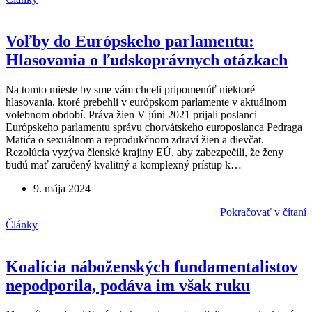
Voľby do Európskeho parlamentu:
Hlasovania o ľudskoprávnych otázkach
Na tomto mieste by sme vám chceli pripomenúť niektoré
hlasovania, ktoré prebehli v európskom parlamente v aktuálnom
volebnom období. Práva žien V júni 2021 prijali poslanci
Európskeho parlamentu správu chorvátskeho europoslanca Pedraga
Matića o sexuálnom a reprodukčnom zdraví žien a dievčat.
Rezolúcia vyzýva členské krajiny EÚ, aby zabezpečili, že ženy
budú mať zaručený kvalitný a komplexný prístup k…
9. mája 2024
Pokračovať v čítaní
Články
Koalícia náboženských fundamentalistov
nepodporila, podáva im však ruku