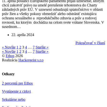
11. apríla poslanci Európskeho parlamentu prijali uznesenie, ktorým
chcú zakotviť právo na umelé prerušenie tehotenstva do Charty
základných práv EÚ. V uznesení odsudzujú spiatočníctvo v oblasti
práv žien a všetky pokusy obmedziť alebo odstrániť existujúcu
ochranu sexuálneho a reprodukčného zdravia a práv a rodovej
rovnosti, ku ktorým dochádza na celom svete vrátane Slovenska. V
susednom…
22. apríla 2024
Pokračovať v čítaní
« Novšie
1
2
3
4
…
7
Staršie »
« Novšie
1
2
3
4
…
7
Staršie »
©
Ethos
2026
Realizácia
Hackergeist s.r.o
Odkazy
2 percentá pre Ethos
Vystúpenie z cirkvi
Sekulárne nebo