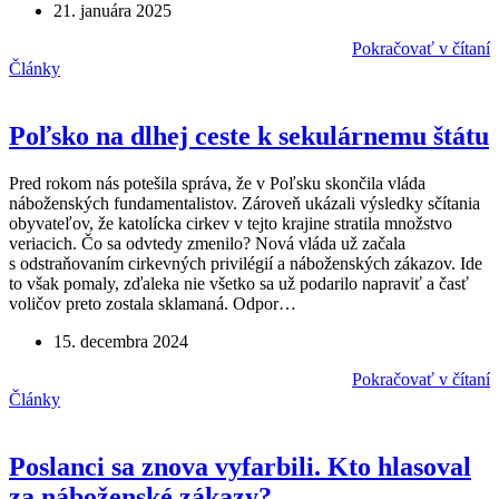
21. januára 2025
Pokračovať v čítaní
Články
Poľsko na dlhej ceste k sekulárnemu štátu
Pred rokom nás potešila správa, že v Poľsku skončila vláda
náboženských fundamentalistov. Zároveň ukázali výsledky sčítania
obyvateľov, že katolícka cirkev v tejto krajine stratila množstvo
veriacich. Čo sa odvtedy zmenilo? Nová vláda už začala
s odstraňovaním cirkevných privilégií a náboženských zákazov. Ide
to však pomaly, zďaleka nie všetko sa už podarilo napraviť a časť
voličov preto zostala sklamaná. Odpor…
15. decembra 2024
Pokračovať v čítaní
Články
Poslanci sa znova vyfarbili. Kto hlasoval
za náboženské zákazy?