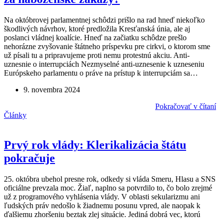
Na októbrovej parlamentnej schôdzi prišlo na rad hneď niekoľko
škodlivých návrhov, ktoré predložila Kresťanská únia, ale aj
poslanci vládnej koalície. Hneď na začiatku schôdze prešlo
nehorázne zvyšovanie štátneho príspevku pre cirkvi, o ktorom sme
už písali tu a pripravujeme proti nemu protestnú akciu. Anti-
uznesnie o interrupciách Nezmyselné anti-uznesenie k uzneseniu
Európskeho parlamentu o práve na prístup k interrupciám sa…
9. novembra 2024
Pokračovať v čítaní
Články
Prvý rok vlády: Klerikalizácia štátu
pokračuje
25. októbra ubehol presne rok, odkedy si vláda Smeru, Hlasu a SNS
oficiálne prevzala moc. Žiaľ, naplno sa potvrdilo to, čo bolo zrejmé
už z programového vyhlásenia vlády. V oblasti sekularizmu ani
ľudských práv nedošlo k žiadnemu posunu vpred, ale naopak k
ďalšiemu zhoršeniu beztak zlej situácie. Jediná dobrá vec, ktorú