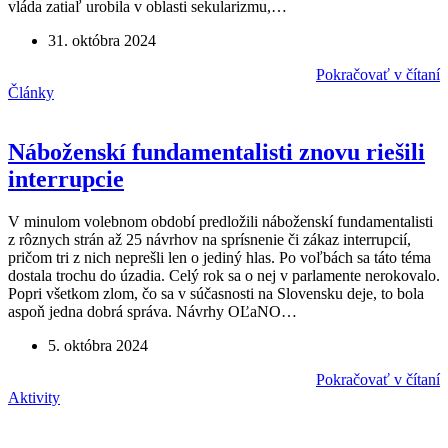
vláda zatiaľ urobila v oblasti sekularizmu,…
31. októbra 2024
Pokračovať v čítaní
Články
Náboženskí fundamentalisti znovu riešili
interrupcie
V minulom volebnom období predložili náboženskí fundamentalisti
z rôznych strán až 25 návrhov na sprísnenie či zákaz interrupcií,
pričom tri z nich neprešli len o jediný hlas. Po voľbách sa táto téma
dostala trochu do úzadia. Celý rok sa o nej v parlamente nerokovalo.
Popri všetkom zlom, čo sa v súčasnosti na Slovensku deje, to bola
aspoň jedna dobrá správa. Návrhy OĽaNO…
5. októbra 2024
Pokračovať v čítaní
Aktivity