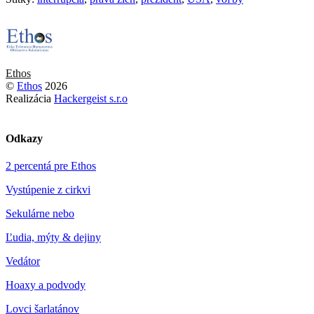
Ethos
©
Ethos
2026
Realizácia
Hackergeist s.r.o
Odkazy
2 percentá pre Ethos
Vystúpenie z cirkvi
Sekulárne nebo
Ľudia, mýty & dejiny
Vedátor
Hoaxy a podvody
Lovci šarlatánov