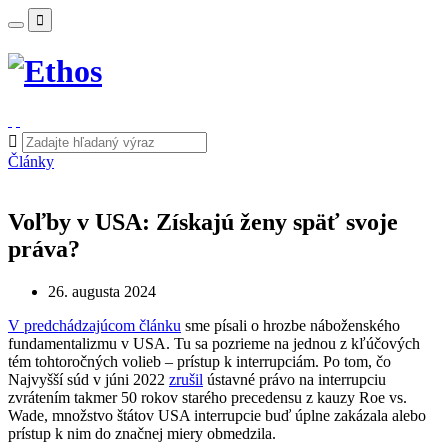
Články
Voľby v USA: Získajú ženy späť svoje
práva?
26. augusta 2024
V predchádzajúcom článku
sme písali o hrozbe náboženského
fundamentalizmu v USA. Tu sa pozrieme na jednou z kľúčových
tém tohtoročných volieb – prístup k interrupciám. Po tom, čo
Najvyšší súd v júni 2022
zrušil
ústavné právo na interrupciu
zvrátením takmer 50 rokov starého precedensu z kauzy Roe vs.
Wade, množstvo štátov USA interrupcie buď úplne zakázala alebo
prístup k nim do značnej miery obmedzila.