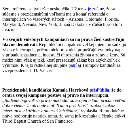
Séria referend sa tým ešte neskončila. Už teraz
je známe
, že sa
súčasne s prezidentskými voľbami majú konať referendá o
interrupciách vo viacerých štátoch – Arizona, Colorado, Florida,
Maryland, Nevada, New York, Južná Dakota a v ďalších sa o tom
uvažuje.
Vo svojich volebných kampaniach sa na práva žien sústreďujú
hlavne demokrati.
Republikáni naopak vo veľkej miere presadzujú
zákazy interrupcií, pričom niektorí z nich pripúšťajú výnimky napr.
v prípade znásilnenia, incestu či ohrozenia života a zdravia ženy. Sú
medzi nimi však aj takí, ktorí presadzujú zákaz bez akýchkoľvek
výnimok. K tejto radikálnej skupine
patrí
aj Trumpov kandidát za
viceprezidenta J. D. Vance.
Prezidentská kandidátka Kamala Harrisová
prisľúbila
, že do
centra svojej kampane postaví aj právo na interrupciu.
„
Budeme bojovať za právo nakladať so svojím telom, pričom veľmi
dobre vieme, že ak bude mať Trump príležitosť, uzákoní zákaz
interrupcií v každom z amerických štátov
,“ vyhlásila. Reprodukčné
práva podporuje napriek tomu, že sama je kresťanka a členka cirkvi
Third Baptist Church of San Francisco.