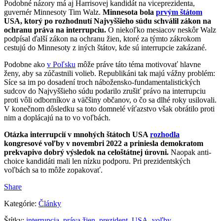
Podobné názory má aj Harrisovej kandidát na viceprezidenta,
guvernér Minnesoty Tim Walz.
Minnesota bola
prvým štátom
USA, ktorý po rozhodnutí Najvyššieho súdu schválil zákon na
ochranu práva na interrupciu.
O niekoľko mesiacov neskôr Walz
podpísal ďalší zákon na ochranu žien, ktoré za týmto zákrokom
cestujú do Minnesoty z iných štátov, kde sú interrupcie zakázané.
Podobne ako
v Poľsku
môže práve táto téma motivovať hlavne
ženy, aby sa zúčastnili volieb. Republikáni tak majú vážny problém:
Síce sa im po dosadení troch nábožensko-fundamentalistických
sudcov do Najvyššieho súdu podarilo zrušiť právo na interrupciu
proti vôli odborníkov a väčšiny občanov, o čo sa dlhé roky usilovali.
V konečnom dôsledku sa toto domnelé víťazstvo však obrátilo proti
nim a doplácajú na to vo voľbách.
Otázka interrupcií v mnohých štátoch USA
rozhodla
kongresové voľby v novembri 2022 a priniesla demokratom
prekvapivo dobrý výsledok na celoštátnej úrovni.
Naopak anti-
choice kandidáti mali len nízku podporu. Pri prezidentských
voľbách sa to môže zopakovať.
Share
Kategórie:
Články
Štítky:
interrupcia
,
práva žien
,
prezident
,
USA
,
voľby