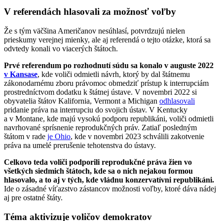
V referendách hlasovali za možnosť voľby
Že s tým väčšina Američanov nesúhlasí, potvrdzujú nielen
prieskumy verejnej mienky, ale aj referendá o tejto otázke, ktorá sa
odvtedy konali vo viacerých štátoch.
Prvé referendum po rozhodnutí súdu sa konalo v auguste 2022
v Kansase
, kde voliči odmietli návrh, ktorý by dal štátnemu
zákonodarnému zboru právomoc obmedziť prístup k interrupciám
prostredníctvom dodatku k štátnej ústave. V novembri 2022 si
obyvatelia štátov Kalifornia, Vermont a Michigan
odhlasovali
pridanie práva na interrupciu do svojich ústav. V Kentucky
a v Montane, kde majú vysokú podporu republikáni, voliči odmietli
navrhované sprísnenie reprodukčných práv. Zatiaľ posledným
štátom v rade
je Ohio
, kde v novembri 2023 schválili zakotvenie
práva na umelé prerušenie tehotenstva do ústavy.
Celkovo teda voliči podporili reprodukčné práva žien vo
všetkých siedmich štátoch, kde sa o nich nejakou formou
hlasovalo, a to aj v tých, kde vládnu konzervatívni republikáni.
Ide o zásadné víťazstvo zástancov možnosti voľby, ktoré dáva nádej
aj pre ostatné štáty.
Téma aktivizuje voličov demokratov