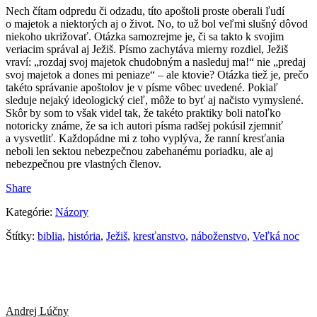
Nech čítam odpredu či odzadu, títo apoštoli proste oberali ľudí
o majetok a niektorých aj o život. No, to už bol veľmi slušný dôvod
niekoho ukrižovať. Otázka samozrejme je, či sa takto k svojim
veriacim správal aj Ježiš. Písmo zachytáva mierny rozdiel, Ježiš
vraví: „rozdaj svoj majetok chudobným a nasleduj ma!“ nie „predaj
svoj majetok a dones mi peniaze“ – ale ktovie? Otázka tiež je, prečo
takéto správanie apoštolov je v písme vôbec uvedené. Pokiaľ
sleduje nejaký ideologický cieľ, môže to byť aj načisto vymyslené.
Skôr by som to však videl tak, že takéto praktiky boli natoľko
notoricky známe, že sa ich autori písma radšej pokúsil zjemniť
a vysvetliť. Každopádne mi z toho vyplýva, že ranní kresťania
neboli len sektou nebezpečnou zabehanému poriadku, ale aj
nebezpečnou pre vlastných členov.
Share
Kategórie:
Názory
Štítky:
biblia
,
história
,
Ježiš
,
kresťanstvo
,
náboženstvo
,
Veľká noc
Andrej Lúčny