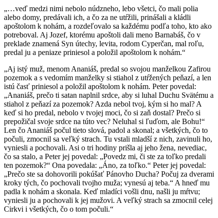
„…veď medzi nimi nebolo núdzneho, lebo všetci, čo mali polia
alebo domy, predávali ich, a čo za ne utŕžili, prinášali a kládli
apoštolom k nohám, a rozdeľovalo sa každému podľa toho, kto ako
potreboval. Aj Jozef, ktorému apoštoli dali meno Barnabáš, čo v
preklade znamená Syn útechy, levita, rodom Cyperčan, mal roľu,
predal ju a peniaze priniesol a položil apoštolom k nohám.“
„Aj istý muž, menom Ananiáš, predal so svojou manželkou Zafirou
pozemok a s vedomím manželky si stiahol z utŕžených peňazí, a len
istú časť priniesol a položil apoštolom k nohám. Peter povedal:
„Ananiáš, prečo ti satan naplnil srdce, aby si luhal Duchu Svätému a
stiahol z peňazí za pozemok? Azda nebol tvoj, kým si ho mal? A
keď si ho predal, nebolo v tvojej moci, čo si zaň dostal? Prečo si
prepožičal svoje srdce na túto vec? Neluhal si ľuďom, ale Bohu!“
Len čo Ananiáš počul tieto slová, padol a skonal; a všetkých, čo to
počuli, zmocnil sa veľký strach. Tu vstali mladší z nich, zavinuli ho,
vyniesli a pochovali. Asi o tri hodiny prišla aj jeho žena, nevediac,
čo sa stalo, a Peter jej povedal: „Povedz mi, či ste za toľko predali
ten pozemok?“ Ona povedala: „Áno, za toľko.“ Peter jej povedal:
„Prečo ste sa dohovorili pokúšať Pánovho Ducha? Počuj za dverami
kroky tých, čo pochovali tvojho muža; vynesú aj teba.“ A hneď mu
padla k nohám a skonala. Keď mladíci vošli dnu, našli ju mŕtvu;
vyniesli ju a pochovali k jej mužovi. A veľký strach sa zmocnil celej
Cirkvi i všetkých, čo o tom počuli.“