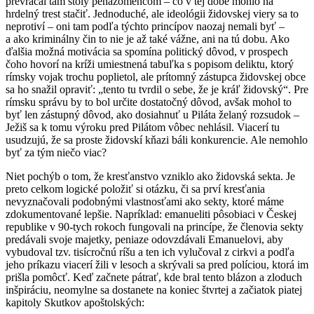
prevracal tam stoly peňazomencom – čo v tej dobe mohlo na
hrdelný trest stačiť. Jednoduché, ale ideológii židovskej viery sa to
neprotiví – oni tam podľa týchto princípov naozaj nemali byť –
a ako kriminálny čin to nie je až také vážne, ani na tú dobu. Ako
ďalšia možná motivácia sa spomína politický dôvod, v prospech
čoho hovorí na kríži umiestnená tabuľka s popisom deliktu, ktorý
rímsky vojak trochu poplietol, ale prítomný zástupca židovskej obce
sa ho snažil opraviť: „tento tu tvrdil o sebe, že je kráľ židovský“. Pre
rímsku správu by to bol určite dostatočný dôvod, avšak mohol to
byť len zástupný dôvod, ako dosiahnuť u Piláta želaný rozsudok –
Ježiš sa k tomu výroku pred Pilátom vôbec nehlásil. Viacerí tu
usudzujú, že sa proste židovskí kňazi báli konkurencie. Ale nemohlo
byť za tým niečo viac?
Niet pochýb o tom, že kresťanstvo vzniklo ako židovská sekta. Je
preto celkom logické položiť si otázku, či sa prví kresťania
nevyznačovali podobnými vlastnosťami ako sekty, ktoré máme
zdokumentované lepšie. Napríklad: emanueliti pôsobiaci v Českej
republike v 90-tych rokoch fungovali na princípe, že členovia sekty
predávali svoje majetky, peniaze odovzdávali Emanuelovi, aby
vybudoval tzv. tisícročnú ríšu a ten ich vylučoval z cirkvi a podľa
jeho príkazu viacerí žili v lesoch a skrývali sa pred políciou, ktorá im
prišla pomôcť. Keď začnete pátrať, kde bral tento blázon a zloduch
inšpiráciu, neomylne sa dostanete na koniec štvrtej a začiatok piatej
kapitoly Skutkov apoštolských: