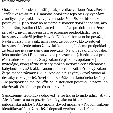
rovnako zbytočné.
Otázka, ktorú budeme riešiť, je takpovediac veľkonočná: „Prečo
Ježiša ukrižovali?“. Už samotné položenie tejto otázky vychádza
z určitých predpokladov, v prvom rade, že Ježiš bol historickou
postavou. Z jeho doby ho nemáme historicky doloženého tak, ako
Zarathuštru, Budhu či Mohameda, ale práve pre dobre doložené
prípady z iných náboženstiev, je rozumné predpokladať, že aj
kresťanstvo založil jediný človek. Niektorí síce za neho považujú
Pavla z Tarsu, my však, uznávajúc, že bol prvý, kto zvestoval
kresťanské učenie mimo židovskú komunitu, budeme predpokladať,
že Ježiš nie je vymyslený, ani prevzatý. Na to treba určitú odvahu,
lebo mnohé časti Biblie sú zjavne prevzaté z iných zdrojov a pritom
ešte riadne skomolené: Starý zákon čerpá z mezopotámskej
mytológie, ktorej rôzne varianty možno sledovať cez asýrčanov a
babylončanov až k akkaďanom a sumerom, zatiaľ čo nový zákon
čerpá mnohé zázraky z kultu Apolónia z Thyány (ktorý vnikol až
desiatky rokov po Ježišovej smrti zbožštením skutočného lekára).
Ale predpokladajme, že Ježiš bol historickou postavou a naozaj ho
ukrižovali. Otázka je: prečo to spravili?
Samozrejme, teologická odpoveď je, že tak sa to malo udiať, aby …
Ale skúsme sa na to pozrieť kriticky, ako na historickú, nie
náboženskú udalosť. Ako možný dôvod môžeme v Novom zákone
identifikovať fakt, že sa Ježiš dopustil výtržnosti v chráme –