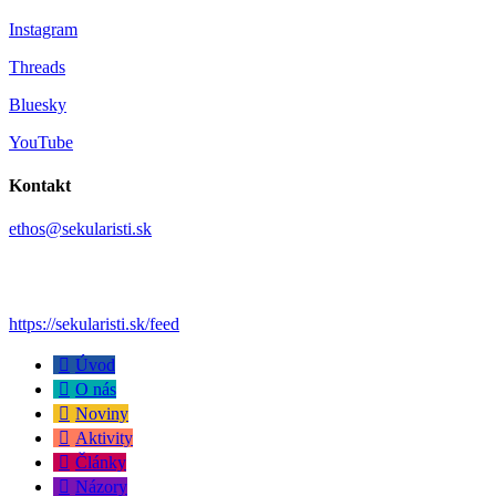
Instagram
Threads
Bluesky
YouTube
Kontakt
ethos@sekularisti.sk
https://sekularisti.sk/feed
Úvod
O nás
Noviny
Aktivity
Články
Názory