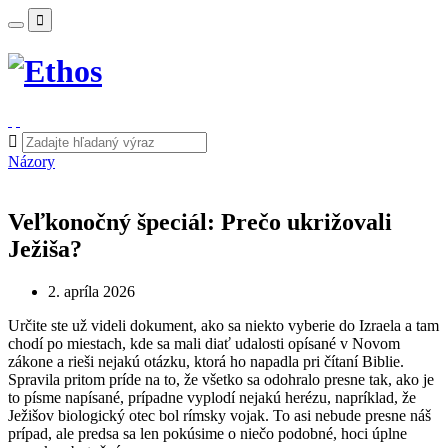
Názory
Veľkonočný špeciál: Prečo ukrižovali
Ježiša?
2. apríla 2026
Určite ste už videli dokument, ako sa niekto vyberie do Izraela a tam
chodí po miestach, kde sa mali diať udalosti opísané v Novom
zákone a rieši nejakú otázku, ktorá ho napadla pri čítaní Biblie.
Spravila pritom príde na to, že všetko sa odohralo presne tak, ako je
to písme napísané, prípadne vyplodí nejakú herézu, napríklad, že
Ježišov biologický otec bol rímsky vojak. To asi nebude presne náš
prípad, ale predsa sa len pokúsime o niečo podobné, hoci úplne