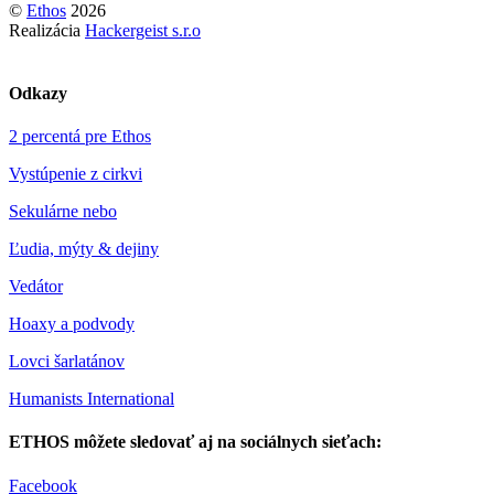
©
Ethos
2026
Realizácia
Hackergeist s.r.o
Odkazy
2 percentá pre Ethos
Vystúpenie z cirkvi
Sekulárne nebo
Ľudia, mýty & dejiny
Vedátor
Hoaxy a podvody
Lovci šarlatánov
Humanists International
ETHOS môžete sledovať aj na sociálnych sieťach:
Facebook