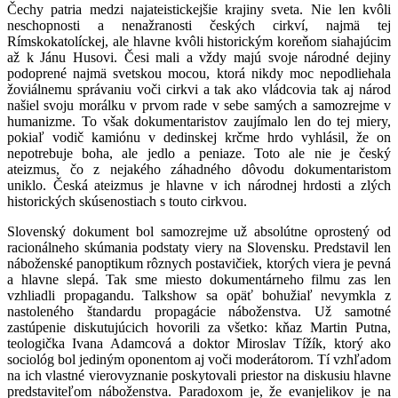
Čechy patria medzi najateistickejšie krajiny sveta. Nie len kvôli
neschopnosti a nenažranosti českých cirkví, najmä tej
Rímskokatolíckej, ale hlavne kvôli historickým koreňom siahajúcim
až k Jánu Husovi. Česi mali a vždy majú svoje národné dejiny
podoprené najmä svetskou mocou, ktorá nikdy moc nepodliehala
žoviálnemu správaniu voči cirkvi a tak ako vládcovia tak aj národ
našiel svoju morálku v prvom rade v sebe samých a samozrejme v
humanizme. To však dokumentaristov zaujímalo len do tej miery,
pokiaľ vodič kamiónu v dedinskej krčme hrdo vyhlásil, že on
nepotrebuje boha, ale jedlo a peniaze. Toto ale nie je český
ateizmus, čo z nejakého záhadného dôvodu dokumentaristom
uniklo. Česká ateizmus je hlavne v ich národnej hrdosti a zlých
historických skúsenostiach s touto cirkvou.
Slovenský dokument bol samozrejme už absolútne oprostený od
racionálneho skúmania podstaty viery na Slovensku. Predstavil len
náboženské panoptikum rôznych postavičiek, ktorých viera je pevná
a hlavne slepá. Tak sme miesto dokumentárneho filmu zas len
vzhliadli propagandu. Talkshow sa opäť bohužiaľ nevymkla z
nastoleného štandardu propagácie náboženstva. Už samotné
zastúpenie diskutujúcich hovorili za všetko: kňaz Martin Putna,
teologička Ivana Adamcová a doktor Miroslav Tížík, ktorý ako
sociológ bol jediným oponentom aj voči moderátorom. Tí vzhľadom
na ich vlastné vierovyznanie poskytovali priestor na diskusiu hlavne
predstaviteľom náboženstva. Paradoxom je, že evanjelikov je na