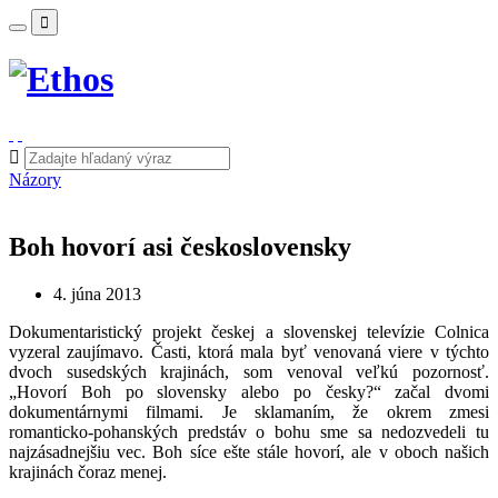
Názory
Boh hovorí asi československy
4. júna 2013
Dokumentaristický projekt českej a slovenskej televízie Colnica
vyzeral zaujímavo. Časti, ktorá mala byť venovaná viere v týchto
dvoch susedských krajinách, som venoval veľkú pozornosť.
„Hovorí Boh po slovensky alebo po česky?“ začal dvomi
dokumentárnymi filmami. Je sklamaním, že okrem zmesi
romanticko-pohanských predstáv o bohu sme sa nedozvedeli tu
najzásadnejšiu vec. Boh síce ešte stále hovorí, ale v oboch našich
krajinách čoraz menej.