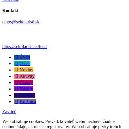
Kontakt
ethos@sekularisti.sk
https://sekularisti.sk/feed
Úvod
O nás
Noviny
Aktivity
Články
Názory
Podpora
Knižnica
Zavrieť
Web obsahuje cookies. Prevádzkovateľ webu nezbiera žiadne
osobné údaje, ak nie ste registrovaný. Web obsahuje prvky tretích