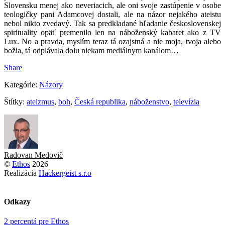
Slovensku menej ako neveriacich, ale oni svoje zastúpenie v osobe
teologičky pani Adamcovej dostali, ale na názor nejakého ateistu
nebol nikto zvedavý. Tak sa predkladané hľadanie československej
spirituality opäť premenilo len na náboženský kabaret ako z TV
Lux. No a pravda, myslím teraz tá ozajstná a nie moja, tvoja alebo
božia, tá odplávala dolu niekam mediálnym kanálom…
Share
Kategórie:
Názory
Štítky:
ateizmus
,
boh
,
Česká republika
,
náboženstvo
,
televízia
Radovan Medovič
©
Ethos
2026
Realizácia
Hackergeist s.r.o
Odkazy
2 percentá pre Ethos