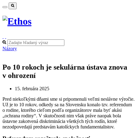
Názory
Po 10 rokoch je sekulárna ústava znova
v ohrození
15. februára 2025
Pred niekoľkými dňami sme si pripomenuli veľmi neslávne výročie.
Už je to 10 rokov, odkedy sa na Slovensku konalo tzv. referendum
o rodine, ktorého cieľom podľa organizátorov mala byť akási
„ochrana rodiny“. V skutočnosti nim však práve naopak bola
ústavne zakotvená diskriminácia všetkých tých rodín, ktoré
nezodpovedajú predstavám katolíckych fundamentalistov.