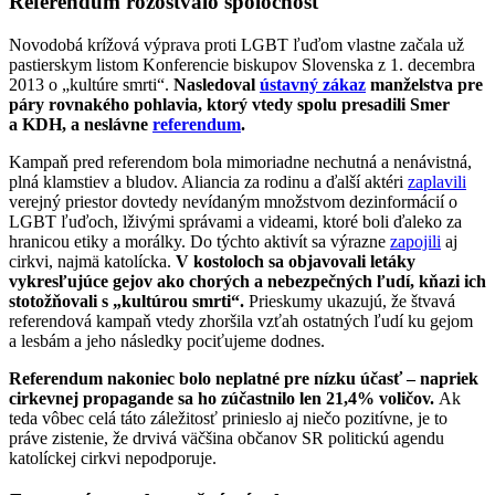
Referendum rozoštvalo spoločnosť
Novodobá krížová výprava proti LGBT ľuďom vlastne začala už
pastierskym listom Konferencie biskupov Slovenska z 1. decembra
2013 o „kultúre smrti“.
Nasledoval
ústavný zákaz
manželstva pre
páry rovnakého pohlavia, ktorý vtedy spolu presadili Smer
a KDH, a neslávne
referendum
.
Kampaň pred referendom bola mimoriadne nechutná a nenávistná,
plná klamstiev a bludov. Aliancia za rodinu a ďalší aktéri
zaplavili
verejný priestor dovtedy nevídaným množstvom dezinformácií o
LGBT ľuďoch, lživými správami a videami, ktoré boli ďaleko za
hranicou etiky a morálky. Do týchto aktivít sa výrazne
zapojili
aj
cirkvi, najmä katolícka.
V kostoloch sa objavovali letáky
vykresľujúce gejov ako chorých a nebezpečných ľudí, kňazi ich
stotožňovali s „kultúrou smrti“.
Prieskumy ukazujú, že štvavá
referendová kampaň vtedy zhoršila vzťah ostatných ľudí ku gejom
a lesbám a jeho následky pociťujeme dodnes.
Referendum nakoniec bolo neplatné pre nízku účasť – napriek
cirkevnej propagande sa ho zúčastnilo len 21,4
% voličov.
Ak
teda vôbec celá táto záležitosť prinieslo aj niečo pozitívne, je to
práve zistenie, že drvivá väčšina občanov SR politickú agendu
katolíckej cirkvi nepodporuje.