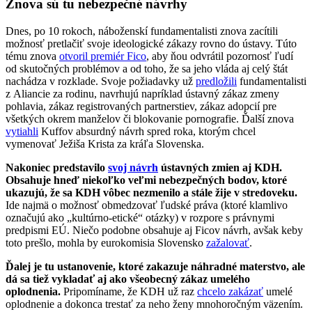
Znova sú tu nebezpečné návrhy
Dnes, po 10 rokoch, náboženskí fundamentalisti znova zacítili
možnosť pretlačiť svoje ideologické zákazy rovno do ústavy. Túto
tému znova
otvoril premiér Fico
, aby ňou odvrátil pozornosť ľudí
od skutočných problémov a od toho, že sa jeho vláda aj celý štát
nachádza v rozklade. Svoje požiadavky už
predložili
fundamentalisti
z Aliancie za rodinu, navrhujú napríklad ústavný zákaz zmeny
pohlavia, zákaz registrovaných partnerstiev, zákaz adopcií pre
všetkých okrem manželov či blokovanie pornografie. Ďalší znova
vytiahli
Kuffov absurdný návrh spred roka, ktorým chcel
vymenovať Ježiša Krista za kráľa Slovenska.
Nakoniec predstavilo
svoj návrh
ústavných zmien aj KDH.
Obsahuje hneď niekoľko veľmi nebezpečných bodov, ktoré
ukazujú, že sa KDH vôbec nezmenilo a stále žije v stredoveku.
Ide najmä o možnosť obmedzovať ľudské práva (ktoré klamlivo
označujú ako „kultúrno-etické“ otázky) v rozpore s právnymi
predpismi EÚ. Niečo podobne obsahuje aj Ficov návrh, avšak keby
toto prešlo, mohla by eurokomisia Slovensko
zažalovať
.
Ďalej je tu ustanovenie, ktoré zakazuje náhradné materstvo, ale
dá sa tiež vykladať aj ako všeobecný zákaz umelého
oplodnenia.
Pripomíname, že KDH už raz
chcelo zakázať
umelé
oplodnenie a dokonca trestať za neho ženy mnohoročným väzením.