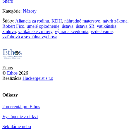
Share
Kategórie:
Názory
Štítky:
Aliancia za rodinu
,
KDH
,
náhradné materstvo
,
návrh zákona
,
Robert Fico
,
umelé oplodnenie
,
ústava
,
ústava SR
,
vatikánska
zmluva
,
vatikánske zmluvy
,
výhrada svedomia
,
vzdelávanie
,
vzťahová a sexuálna výchova
Ethos
©
Ethos
2026
Realizácia
Hackergeist s.r.o
Odkazy
2 percentá pre Ethos
Vystúpenie z cirkvi
Sekulárne nebo