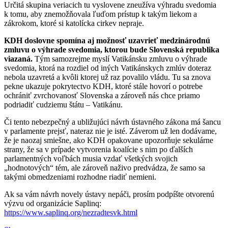
Určitá skupina veriacich tu vyslovene zneužíva výhradu svedomia
k tomu, aby znemožňovala ľuďom prístup k takým liekom a
zákrokom, ktoré si katolícka cirkev nepraje.
KDH doslovne spomína aj možnosť uzavrieť medzinárodnú
zmluvu o výhrade svedomia, ktorou bude Slovenská republika
viazaná.
Tým samozrejme myslí Vatikánsku zmluvu o výhrade
svedomia, ktorá na rozdiel od iných Vatikánskych zmlúv doteraz
nebola uzavretá a kvôli ktorej už raz povalilo vládu. Tu sa znova
pekne ukazuje pokrytectvo KDH, ktoré stále hovorí o potrebe
ochrániť zvrchovanosť Slovenska a zároveň nás chce priamo
podriadiť cudziemu štátu – Vatikánu.
Či tento nebezpečný a ubližujúci návrh ústavného zákona má šancu
v parlamente prejsť, nateraz nie je isté. Záverom už len dodávame,
že je naozaj smiešne, ako KDH opakovane upozorňuje sekulárne
strany, že sa v prípade vytvorenia koalície s nim po ďalších
parlamentných voľbách musia vzdať všetkých svojich
„hodnotových“ tém, ale zároveň naživo predvádza, že samo sa
takými obmedzeniami rozhodne riadiť nemieni.
Ak sa vám návrh novely ústavy nepáči, prosím podpíšte otvorenú
výzvu od organizácie Saplinq:
https://www.saplinq.org/nezradtesvk.html