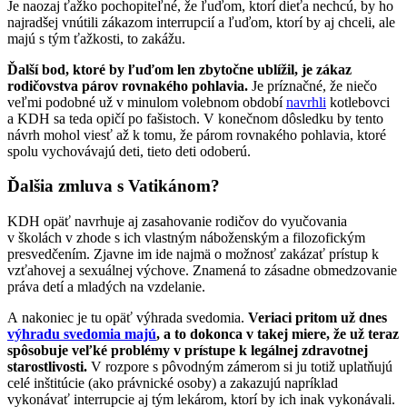
Je naozaj ťažko pochopiteľné, že ľuďom, ktorí dieťa nechcú, by ho
najradšej vnútili zákazom interrupcií a ľuďom, ktorí by aj chceli, ale
majú s tým ťažkosti, to zakážu.
Ďalší bod, ktoré by ľuďom len zbytočne ublížil, je zákaz
rodičovstva párov rovnakého pohlavia.
Je príznačné, že niečo
veľmi podobné už v minulom volebnom období
navrhli
kotlebovci
a KDH sa teda opičí po fašistoch. V konečnom dôsledku by tento
návrh mohol viesť až k tomu, že párom rovnakého pohlavia, ktoré
spolu vychovávajú deti, tieto deti odoberú.
Ďalšia zmluva s Vatikánom?
KDH opäť navrhuje aj zasahovanie rodičov do vyučovania
v školách v zhode s ich vlastným náboženským a filozofickým
presvedčením. Zjavne im ide najmä o možnosť zakázať prístup k
vzťahovej a sexuálnej výchove. Znamená to zásadne obmedzovanie
práva detí a mladých na vzdelanie.
A nakoniec je tu opäť výhrada svedomia.
Veriaci pritom už dnes
výhradu svedomia majú
, a to dokonca v takej miere, že už teraz
spôsobuje veľké problémy v prístupe k legálnej zdravotnej
starostlivosti.
V rozpore s pôvodným zámerom si ju totiž uplatňujú
celé inštitúcie (ako právnické osoby) a zakazujú napríklad
vykonávať interrupcie aj tým lekárom, ktorí by ich inak vykonávali.