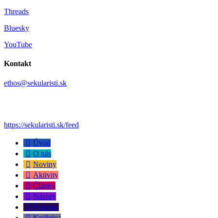
Threads
Bluesky
YouTube
Kontakt
ethos@sekularisti.sk
https://sekularisti.sk/feed
Úvod
O nás
Noviny
Aktivity
Články
Názory
Podpora
Knižnica