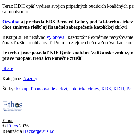
Teraz KDH opäť vydiera svojich prípadných budúcich koaličných pa
samo otvorilo.
Ozval sa
aj predseda KBS Bernard Bober, podľa ktorého cirkev „
chce zmluvne riešiť aj finančné zabezpečenie katolíckej cirkvi.
Biskupi si len nedávno
vylobovali
každoročné extrémne navyšovanie št
čoraz ťažšie ho obhajovať. Preto ho zrejme chcú ďalšou Vatikánskou
Je treba jasne povedať NIE týmto snahám. Vatikánske zmluvy nik
práve naopak, treba ich konečne zrušiť!
Share
Kategórie:
Názory
Štítky:
biskup
,
financovanie cirkví
,
katolícka cirkev
,
KBS
,
KDH
,
Pete
Ethos
©
Ethos
2026
Realizácia
Hackergeist s.r.o