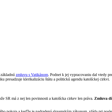
ú základnú
zmluvu s Vatikánom
. Podnet k jej vypracovaniu dal vtedy p
presadzuje klerikalizáciu štátu a politickú agendu katolíckej cirkvi.
že SR má z nej len povinnosti a katolícka cirkev len práva.
Zmluva dik
ého pokoja a keďže je nadradená slovenským zákonom, vláda pri posled