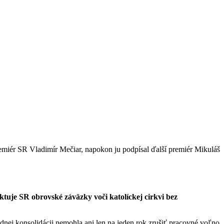
remiér SR Vladimír Mečiar, napokon ju podpísal ďalší premiér Mikuláš
tuje SR obrovské záväzky voči katolíckej cirkvi bez
nej konsolidácii nemohla ani len na jeden rok zrušiť pracovné voľno