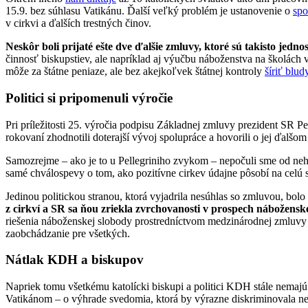
15.9. bez súhlasu Vatikánu. Ďalší veľký problém je ustanovenie o
spo
v cirkvi a ďalších trestných činov.
Neskôr boli prijaté ešte dve ďalšie zmluvy, ktoré sú takisto jedn
činnosť biskupstiev, ale napríklad aj výučbu náboženstva na školách 
môže za štátne peniaze, ale bez akejkoľvek štátnej kontroly
šíriť blud
Politici si pripomenuli výročie
Pri príležitosti 25. výročia podpisu Základnej zmluvy prezident SR Pe
rokovaní zhodnotili doterajší vývoj spolupráce a hovorili o jej ďalšo
Samozrejme – ako je to u Pellegriniho zvykom – nepočuli sme od neho
samé chválospevy o tom, ako pozitívne cirkev údajne pôsobí na cel
Jedinou politickou stranou, ktorá vyjadrila nesúhlas so zmluvou, bol
z cirkví a SR sa ňou zriekla zvrchovanosti v prospech náboženske
riešenia náboženskej slobody prostredníctvom medzinárodnej zmluvy 
zaobchádzanie pre všetkých.
Nátlak KDH a biskupov
Napriek tomu všetkému katolícki biskupi a politici KDH stále nemaj
Vatikánom – o výhrade svedomia, ktorá by výrazne diskriminovala neč