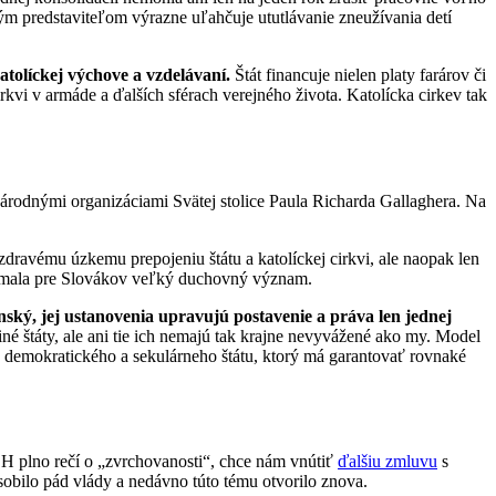
ným predstaviteľom výrazne uľahčuje ututlávanie zneužívania detí
atolíckej výchove a vzdelávaní.
Štát financuje nielen platy farárov či
kvi v armáde a ďalších sférach verejného života. Katolícka cirkev tak
národnými organizáciami Svätej stolice Paula Richarda Gallaghera. Na
dravému úzkemu prepojeniu štátu a katolíckej cirkvi, ale naopak len
y mala pre Slovákov veľký duchovný význam.
enský, jej ustanovenia upravujú postavenie a práva len jednej
né štáty, ale ani tie ich nemajú tak krajne nevyvážené ako my. Model
 demokratického a sekulárneho štátu, ktorý má garantovať rovnaké
DH plno rečí o „zvrchovanosti“, chce nám vnútiť
ďalšiu zmluvu
s
sobilo pád vlády a nedávno túto tému otvorilo znova.