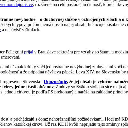
vednom tajomstve
, rozšírené na celú pastoračnú činnosť, ktoré cirkev
ostranne nevýhodné – o duchovnej službe v ozbrojených silách a o k
všetkých typov, pričom nemá dosah na jej obsah, financuje pôsobenie cir
y
a nenávisť v školách.
ter Pellegrini
prijal
v Bratislave sekretára pre vzťahy so štátmi a medzi
m smerovaní.
 ani náznak kritiky voči jednostranne nevýhodnej zmluve, ani voči nez
ú spoločnosť a že prípadná návšteva pápeža Leva XIV. na Slovensku b
o Progresívne Slovensko
.
Upozorňuje
, že jej obsah je výlučne nábož
j viery jednej časti občanov.
Zmluvy so Svätou stolicou síce majú aj i
s jednou cirkvou je podľa PS prekonaný a naráža na základné princípy
ú dosť a prichádzajú s čoraz nehoráznejšími požiadavkami. Hoci má K
lenov katolíckej cirkvi. Už raz KDH kvôli neprijatiu tejto zmluvy spô