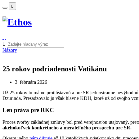
Názory
25 rokov podriadenosti Vatikánu
3. februára 2026
Už 25 rokov tu máme protiústavnú a pre SR jednostranne nevýhodn
Dzurinda. Presadzovalo ju však hlavne KDH, ktoré už od svojho vzniku 
Len práva pre RKC
Proces tvorby základnej zmluvy bol pred verejnosťou utajovaný, preto
akéhokoľvek konkrétneho a merateľného prospechu pre SR.
Okrem iného
nám diktuje
až 10 katolíckych sviatkov ako dni pracovn