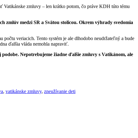
rať Vatikánske zmluvy – len krátko potom, čo práve KDH túto tému
ných zmlúv medzi SR a Svätou stolicou. Okrem výhrady svedomia
u počtu veriacich. Tento systém je ale dlhodobo neudržateľný a bude
dna ďalšia vláda nemohla napraviť.
j podobe. Nepotrebujeme žiadne ďalšie zmluvy s Vatikánom, ale
va
,
vatikánske zmluvy
,
zneužívanie deti