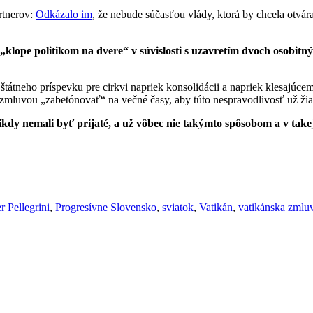
rtnerov:
Odkázalo im
, že nebude súčasťou vlády, ktorá by chcela otvá
klope politikom na dvere“ v súvislosti s uzavretím dvoch osobit
átneho príspevku pre cirkvi napriek konsolidácii a napriek klesajúcem
 zmluvou „zabetónovať“ na večné časy, aby túto nespravodlivosť už žia
dy nemali byť prijaté, a už vôbec nie takýmto spôsobom a v take
r Pellegrini
,
Progresívne Slovensko
,
sviatok
,
Vatikán
,
vatikánska zmlu