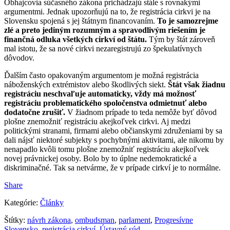
Obhajcovia súčasného zákona prichádzajú stále s rovnakými
argumentmi. Jednak upozorňujú na to, že registrácia cirkvi je na
Slovensku spojená s jej štátnym financovaním.
To je samozrejme
zlé a preto jediným rozumným a spravodlivým riešením je
finančná odluka všetkých cirkví od štátu.
Tým by štát zároveň
mal istotu, že sa nové cirkvi nezaregistrujú zo špekulatívnych
dôvodov.
Ďalším často opakovaným argumentom je možná registrácia
náboženských extrémistov alebo škodlivých siekt.
Štát však žiadnu
registráciu neschvaľuje automaticky, vždy má možnosť
registráciu problematického spoločenstva odmietnuť alebo
dodatočne zrušiť.
V žiadnom prípade to teda nemôže byť dôvod
plošne znemožniť registráciu akejkoľvek cirkvi. Aj medzi
politickými stranami, firmami alebo občianskymi združeniami by sa
dali nájsť niektoré subjekty s pochybnými aktivitami, ale nikomu by
nenapadlo kvôli tomu plošne znemožniť registráciu akejkoľvek
novej právnickej osoby. Bolo by to úplne nedemokratické a
diskriminačné. Tak sa netvárme, že v prípade cirkví je to normálne.
Share
Kategórie:
Články
Štítky:
návrh zákona
,
ombudsman
,
parlament
,
Progresívne
Slovensko
,
registrácia cirkví
,
Ústavný súd