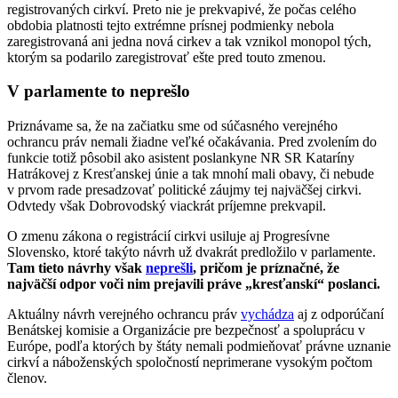
registrovaných cirkví. Preto nie je prekvapivé, že počas celého
obdobia platnosti tejto extrémne prísnej podmienky nebola
zaregistrovaná ani jedna nová cirkev a tak vznikol monopol tých,
ktorým sa podarilo zaregistrovať ešte pred touto zmenou.
V parlamente to neprešlo
Priznávame sa, že na začiatku sme od súčasného verejného
ochrancu práv nemali žiadne veľké očakávania. Pred zvolením do
funkcie totiž pôsobil ako asistent poslankyne NR SR Kataríny
Hatrákovej z Kresťanskej únie a tak mnohí mali obavy, či nebude
v prvom rade presadzovať politické záujmy tej najväčšej cirkvi.
Odvtedy však Dobrovodský viackrát príjemne prekvapil.
O zmenu zákona o registrácií cirkvi usiluje aj Progresívne
Slovensko, ktoré takýto návrh už dvakrát predložilo v parlamente.
Tam tieto návrhy však
neprešli
, pričom je príznačné, že
najväčší odpor voči nim prejavili práve „kresťanskí“ poslanci.
Aktuálny návrh verejného ochrancu práv
vychádza
aj z odporúčaní
Benátskej komisie a Organizácie pre bezpečnosť a spoluprácu v
Európe, podľa ktorých by štáty nemali podmieňovať právne uznanie
cirkví a náboženských spoločností neprimerane vysokým počtom
členov.