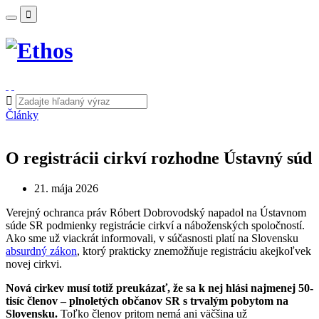
Články
O registrácii cirkví rozhodne Ústavný súd
21. mája 2026
Verejný ochranca práv Róbert Dobrovodský napadol na Ústavnom
súde SR podmienky registrácie cirkví a náboženských spoločností.
Ako sme už viackrát informovali, v súčasnosti platí na Slovensku
absurdný zákon
, ktorý prakticky znemožňuje registráciu akejkoľvek
novej cirkvi.
Nová cirkev musí totiž preukázať, že sa k nej hlási najmenej 50-
tisíc členov – plnoletých občanov SR s trvalým pobytom na
Slovensku.
Toľko členov pritom nemá ani väčšina už