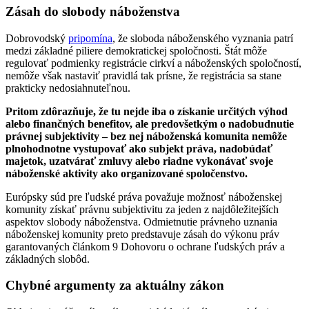
Zásah do slobody náboženstva
Dobrovodský
pripomína
, že sloboda náboženského vyznania patrí
medzi základné piliere demokratickej spoločnosti. Štát môže
regulovať podmienky registrácie cirkví a náboženských spoločností,
nemôže však nastaviť pravidlá tak prísne, že registrácia sa stane
prakticky nedosiahnuteľnou.
Pritom zdôrazňuje, že tu nejde iba o získanie určitých výhod
alebo finančných benefitov, ale predovšetkým o nadobudnutie
právnej subjektivity – bez nej náboženská komunita nemôže
plnohodnotne vystupovať ako subjekt práva, nadobúdať
majetok, uzatvárať zmluvy alebo riadne vykonávať svoje
náboženské aktivity ako organizované spoločenstvo.
Európsky súd pre ľudské práva považuje možnosť náboženskej
komunity získať právnu subjektivitu za jeden z najdôležitejších
aspektov slobody náboženstva. Odmietnutie právneho uznania
náboženskej komunity preto predstavuje zásah do výkonu práv
garantovaných článkom 9 Dohovoru o ochrane ľudských práv a
základných slobôd.
Chybné argumenty za aktuálny zákon