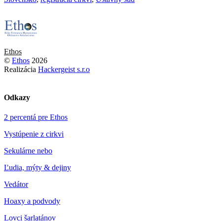
Ethos
©
Ethos
2026
Realizácia
Hackergeist s.r.o
Odkazy
2 percentá pre Ethos
Vystúpenie z cirkvi
Sekulárne nebo
Ľudia, mýty & dejiny
Vedátor
Hoaxy a podvody
Lovci šarlatánov