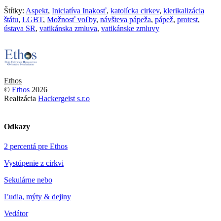
Štítky:
Aspekt
,
Iniciatíva Inakosť
,
katolícka cirkev
,
klerikalizácia
štátu
,
LGBT
,
Možnosť voľby
,
návšteva pápeža
,
pápež
,
protest
,
ústava SR
,
vatikánska zmluva
,
vatikánske zmluvy
Ethos
©
Ethos
2026
Realizácia
Hackergeist s.r.o
Odkazy
2 percentá pre Ethos
Vystúpenie z cirkvi
Sekulárne nebo
Ľudia, mýty & dejiny
Vedátor