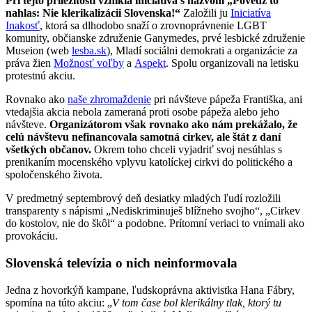
Pri tejto príležitosti vznikla iniciatíva s názvom „Povedz to
nahlas: Nie klerikalizácii Slovenska!“
Založili ju
Iniciatíva
Inakosť
, ktorá sa dlhodobo snaží o zrovnoprávnenie LGBT
komunity, občianske združenie Ganymedes, prvé lesbické združenie
Museion (web
lesba.sk
), Mladí sociálni demokrati a organizácie za
práva žien
Možnosť voľby
a
Aspekt
. Spolu organizovali na letisku
protestnú akciu.
Rovnako ako
naše zhromaždenie
pri návšteve pápeža Františka, ani
vtedajšia akcia nebola zameraná proti osobe pápeža alebo jeho
návšteve.
Organizátorom však rovnako ako nám prekážalo, že
celú návštevu nefinancovala samotná cirkev, ale štát z daní
všetkých občanov.
Okrem toho chceli vyjadriť svoj nesúhlas s
prenikaním mocenského vplyvu katolíckej cirkvi do politického a
spoločenského života.
V predmetný septembrový deň desiatky mladých ľudí rozložili
transparenty s nápismi „Nediskriminuješ blížneho svojho“, „Cirkev
do kostolov, nie do škôl“ a podobne. Prítomní veriaci to vnímali ako
provokáciu.
Slovenská televízia o nich neinformovala
Jedna z hovorkýň kampane, ľudskoprávna aktivistka Hana Fábry,
spomína na túto akciu: „
V tom čase bol klerikálny tlak, ktorý tu