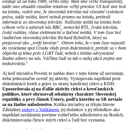
existuje už od roku 1989, veľmi silný. Mali sme veľké transparenty,
takže sme obsadili vizuálne relatívne veľký priestor. Už keď sme boli
na letisku, vedeli sme, že slovenská televízia má výsostné vysielacie
práva, takže média, ktoré neboli priamo na letisku, prebrali
informácie zo slovenskej televízie. Našťastie médií na letisku bolo
celkom veľa a zaberali nás BBC, nemecká RTL, česká televízia,
český rozhlas, rôzne elektronické a tlačené médiá. V tom čase bol
riaditeľom slovenskej televízie Richard Rybníček, ktorý sa
prejavoval ako „tvrdý kresťan“. Okrem toho, že v tom čase nepustil
do vysielania spot Úradu vlády proti diskriminácii, pretože sa v ňom
objavila aj téma práv LGBT ľudí, neboli z letiska odvysielané
žiadne zábery na nás. Väčšina ľudí sa tak o našej akcii zrejme ani
nedozvedela
.“
Aj keď iniciatíva Povedz to nahlas dnes v tejto forme už neexistuje,
treba jednoznačne oceniť jej aktivity. Vystupovala napríklad proti
diskriminácii lesieb a gejov zo strany katolíckej cirkvi a KDH.
Upozorňovala aj na ďalšie aktivity cirkvi a kresťanských
politikov, ktoré ohrozovali sekulárny charakter Slovenskej
republiky a prvý článok Ústavy, podľa ktorého sa SR neviaže
sa na žiadne náboženstvo.
Kritika iniciatívy sa týkala hlavne
Základnej
zmluvy s Vatikánom
, jej dodatkov a jej dôsledkov ako
napríklad zavádzania povinne voliteľného náboženstva na školách,
diskriminovania členov iných cirkví a ľudí bez vyznania.