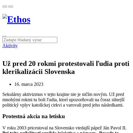
Aktivity
Už pred 20 rokmi protestovali ľudia proti
klerikalizácii Slovenska
16. marca 2023
Sekulárny aktivizmus v tejto krajine nie je ničím novým. Už pred
mnohými rokmi tu boli ľudia, ktorí upozorňovali na čoraz silnejší
politický vplyv katolíckej cirkvi a varovali pred jeho následkami.
Protestná akcia na letisku
V roku 2003 pricestoval na Slovensko vtedajší pápež Ján Pavol II.