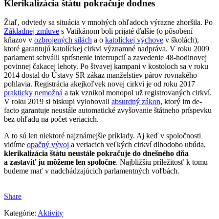
Klerikalizácia štátu pokračuje dodnes
Žiaľ, odvtedy sa situácia v mnohých ohľadoch výrazne zhoršila. Po
Základnej zmluve
s Vatikánom boli prijaté ďalšie (o pôsobení
kňazov v
ozbrojených silách
a o
katolíckej výchove
v školách),
ktoré garantujú katolíckej cirkvi významné nadpráva. V roku 2009
parlament schválil sprísnenie interrupcií a zavedenie 48-hodinovej
povinnej čakacej lehoty. Po štvavej kampani v kostoloch sa v roku
2014 dostal do Ústavy SR zákaz manželstiev párov rovnakého
pohlavia. Registrácia akejkoľvek novej cirkvi je od roku 2017
prakticky nemožná
a tak vznikol monopol už registrovaných cirkví.
V roku 2019 si biskupi vylobovali
absurdný zákon
, ktorý im de-
facto garantuje neustále automatické zvyšovanie štátneho príspevku
bez ohľadu na počet veriacich.
A to sú len niektoré najznámejšie príklady. Aj keď v spoločnosti
vidíme
opačný vývoj
a veriacich veľkých cirkví dlhodobo ubúda,
klerikalizácia štátu neustále pokračuje do dnešného dňa
a zastaviť ju môžeme len spoločne
. Najbližšiu príležitosť k tomu
budeme mať v nadchádzajúcich parlamentných voľbách.
Share
Kategórie:
Aktivity