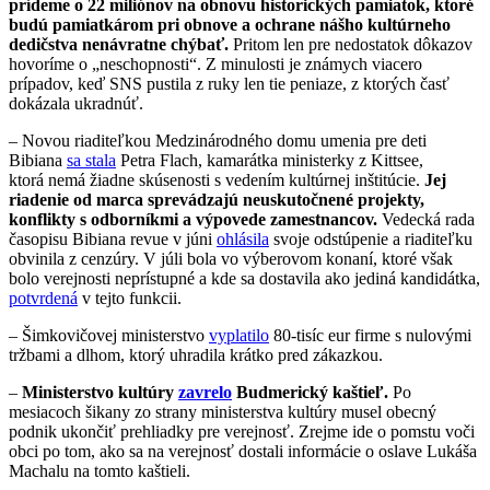
prídeme o 22 miliónov na obnovu historických pamiatok, ktoré
budú pamiatkárom pri obnove a ochrane nášho kultúrneho
dedičstva nenávratne chýbať.
Pritom len pre nedostatok dôkazov
hovoríme o „neschopnosti“. Z minulosti je známych viacero
prípadov, keď SNS pustila z ruky len tie peniaze, z ktorých časť
dokázala ukradnúť.
– Novou riaditeľkou Medzinárodného domu umenia pre deti
Bibiana
sa stala
Petra Flach, kamarátka ministerky z Kittsee,
ktorá nemá žiadne skúsenosti s vedením kultúrnej inštitúcie.
Jej
riadenie od marca sprevádzajú neuskutočnené projekty,
konflikty s odborníkmi a výpovede zamestnancov.
Vedecká rada
časopisu Bibiana revue v júni
ohlásila
svoje odstúpenie a riaditeľku
obvinila z cenzúry. V júli bola vo výberovom konaní, ktoré však
bolo verejnosti neprístupné a kde sa dostavila ako jediná kandidátka,
potvrdená
v tejto funkcii.
– Šimkovičovej ministerstvo
vyplatilo
80-tisíc eur firme s nulovými
tržbami a dlhom, ktorý uhradila krátko pred zákazkou.
–
Ministerstvo kultúry
zavrelo
Budmerický kaštieľ.
Po
mesiacoch šikany zo strany ministerstva kultúry musel obecný
podnik ukončiť prehliadky pre verejnosť. Zrejme ide o pomstu voči
obci po tom, ako sa na verejnosť dostali informácie o oslave Lukáša
Machalu na tomto kaštieli.