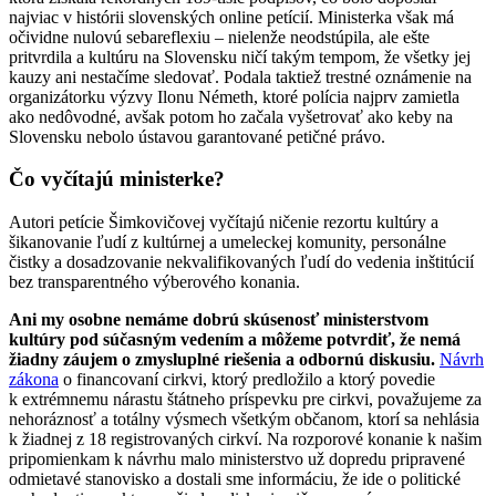
najviac v histórii slovenských online petícií. Ministerka však má
očividne nulovú sebareflexiu – nielenže neodstúpila, ale ešte
pritvrdila a kultúru na Slovensku ničí takým tempom, že všetky jej
kauzy ani nestačíme sledovať. Podala taktiež trestné oznámenie na
organizátorku výzvy Ilonu Németh, ktoré polícia najprv zamietla
ako nedôvodné, avšak potom ho začala vyšetrovať ako keby na
Slovensku nebolo ústavou garantované petičné právo.
Čo vyčítajú ministerke?
Autori petície Šimkovičovej vyčítajú ničenie rezortu kultúry a
šikanovanie ľudí z kultúrnej a umeleckej komunity, personálne
čistky a dosadzovanie nekvalifikovaných ľudí do vedenia inštitúcií
bez transparentného výberového konania.
Ani my osobne nemáme dobrú skúsenosť ministerstvom
kultúry pod súčasným vedením a môžeme potvrdiť, že nemá
žiadny záujem o zmysluplné riešenia a odbornú diskusiu.
Návrh
zákona
o financovaní cirkvi, ktorý predložilo a ktorý povedie
k extrémnemu nárastu štátneho príspevku pre cirkvi, považujeme za
nehoráznosť a totálny výsmech všetkým občanom, ktorí sa nehlásia
k žiadnej z 18 registrovaných cirkví. Na rozporové konanie k našim
pripomienkam k návrhu malo ministerstvo už dopredu pripravené
odmietavé stanovisko a dostali sme informáciu, že ide o politické