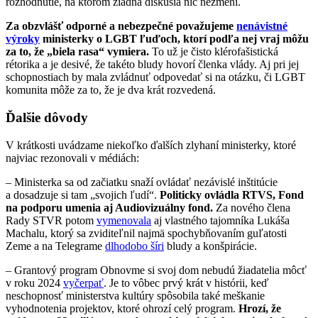
rozhodnutie, na ktorom žiadna diskusia nič nezmení.
Za obzvlášť odporné a nebezpečné považujeme
nenávistné
výroky
ministerky o LGBT ľuďoch, ktorí podľa nej vraj môžu
za to, že „biela rasa“ vymiera.
To už je čisto klérofašistická
rétorika a je desivé, že takéto bludy hovorí členka vlády. Aj pri jej
schopnostiach by mala zvládnuť odpovedať si na otázku, či LGBT
komunita môže za to, že je dva krát rozvedená.
Ďalšie dôvody
V krátkosti uvádzame niekoľko ďalších zlyhaní ministerky, ktoré
najviac rezonovali v médiách:
– Ministerka sa od začiatku snaží ovládať nezávislé inštitúcie
a dosadzuje si tam „svojich ľudí“.
Politicky ovládla RTVS, Fond
na podporu umenia aj Audiovizuálny fond.
Za nového člena
Rady STVR potom
vymenovala
aj vlastného tajomníka Lukáša
Machalu, ktorý sa zviditeľnil najmä spochybňovaním guľatosti
Zeme a na Telegrame
dlhodobo šíri
bludy a konšpirácie.
– Grantový program Obnovme si svoj dom nebudú žiadatelia môcť
v roku 2024
vyčerpať
. Je to vôbec prvý krát v histórii, keď
neschopnosť ministerstva kultúry spôsobila také meškanie
vyhodnotenia projektov, ktoré ohrozí celý program.
Hrozí, že