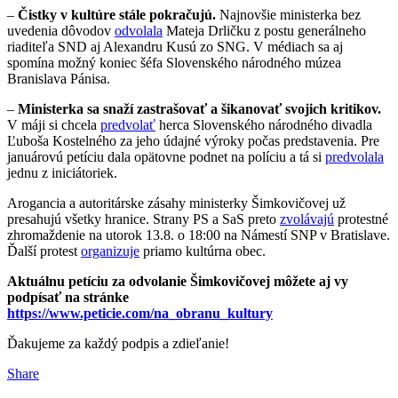
–
Čistky v kultúre stále pokračujú.
Najnovšie ministerka bez
uvedenia dôvodov
odvolala
Mateja Drličku z postu generálneho
riaditeľa SND aj Alexandru Kusú zo SNG. V médiach sa aj
spomína možný koniec šéfa Slovenského národného múzea
Branislava Pánisa.
–
Ministerka sa snaží zastrašovať a šikanovať svojich kritikov.
V máji si chcela
predvolať
herca Slovenského národného divadla
Ľuboša Kostelného za jeho údajné výroky počas predstavenia. Pre
januárovú petíciu dala opätovne podnet na políciu a tá si
predvolala
jednu z iniciátoriek.
Arogancia a autoritárske zásahy ministerky Šimkovičovej už
presahujú všetky hranice. Strany PS a SaS preto
zvolávajú
protestné
zhromaždenie na utorok 13.8. o 18:00 na Námestí SNP v Bratislave.
Ďalší protest
organizuje
priamo kultúrna obec.
Aktuálnu petíciu za odvolanie Šimkovičovej môžete aj vy
podpísať na stránke
https://www.peticie.com/na_obranu_kultury
Ďakujeme za každý podpis a zdieľanie!
Share