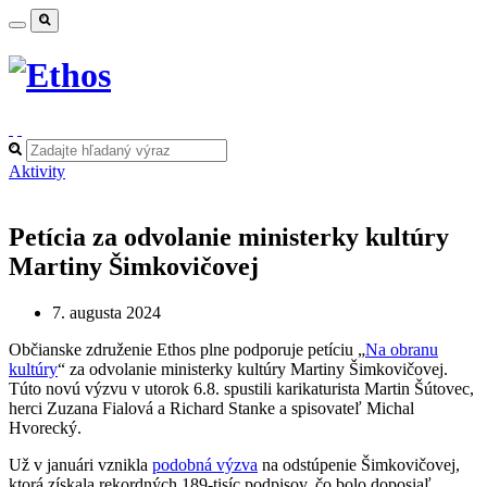
Aktivity
Petícia za odvolanie ministerky kultúry
Martiny Šimkovičovej
7. augusta 2024
Občianske združenie Ethos plne podporuje petíciu „
Na obranu
kultúry
“ za odvolanie ministerky kultúry Martiny Šimkovičovej.
Túto novú výzvu v utorok 6.8. spustili karikaturista Martin Šútovec,
herci Zuzana Fialová a Richard Stanke a spisovateľ Michal
Hvorecký.
Už v januári vznikla
podobná výzva
na odstúpenie Šimkovičovej,
ktorá získala rekordných 189-tisíc podpisov, čo bolo doposiaľ