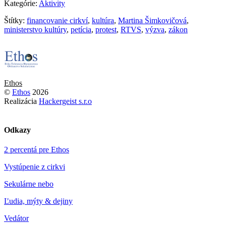
Kategórie:
Aktivity
Štítky:
financovanie cirkví
,
kultúra
,
Martina Šimkovičová
,
ministerstvo kultúry
,
petícia
,
protest
,
RTVS
,
výzva
,
zákon
Ethos
©
Ethos
2026
Realizácia
Hackergeist s.r.o
Odkazy
2 percentá pre Ethos
Vystúpenie z cirkvi
Sekulárne nebo
Ľudia, mýty & dejiny
Vedátor