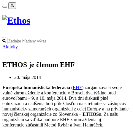
Aktivity
ETHOS je členom EHF
20. mája 2014
Európska humanistická federácia
(
EHF
) zorganizovala svoje
valné zhromaždenie a konferenciu v Bruseli dva týždne pred
eurovoľbami – 9. a 10. mája 2014. Dva dni diskusií plné
entuziazmu a nadšenia boli príležitosťou na stretnutie sa zástupcov
humanisticky zameraných organizácii z celej Európy a na privítanie
novej členskej organizácie zo Slovenska –
ETHOS
u. Za našu
organizáciu sa vďaka podpore EHF zhromaždenia aj
konferencie zúčastnili Metod Rybár a Ivan Hamráček.