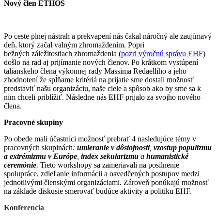
Nový člen ETHOS
Po ceste plnej nástrah a prekvapení nás čakal náročný ale zaujímavý
deň, ktorý začal valným zhromaždením. Popri
bežných záležitostiach zhromaždenia (
pozri výročnú správu EHF
)
došlo na rad aj prijímanie nových členov. Po krátkom vystúpení
talianskeho člena výkonnej rady Massima Redaelliho a jeho
zhodnotení že spĺňame kritériá na prijatie sme dostali možnosť
predstaviť našu organizáciu, naše ciele a spôsob ako by sme sa k
nim chceli priblížiť. Následne nás EHF prijalo za svojho nového
člena.
Pracovné skupiny
Po obede mali účastníci možnosť prebrať 4 nasledujúce témy v
pracovných skupinách
:
umieranie v dôstojnosti
,
vzostup populizmu
a extrémizmu v Európe
,
index sekularizmu
a
humanistické
ceremónie
.
Tieto workshopy sa zameriavali na posilnenie
spolupráce, zdieľanie informácii a osvedčených postupov medzi
jednotlivými členskými organizáciami. Zároveň ponúkajú možnosť
na základe diskusie smerovať budúce aktivity a politiku EHF.
Konferencia