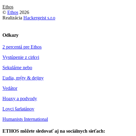
Ethos
©
Ethos
2026
Realizácia
Hackergeist s.r.o
Odkazy
2 percentá pre Ethos
Vystúpenie z cirkvi
Sekulárne nebo
Ľudia, mýty & dejiny
Vedátor
Hoaxy a podvody
Lovci šarlatánov
Humanists International
ETHOS môžete sledovať aj na sociálnych sieťach: