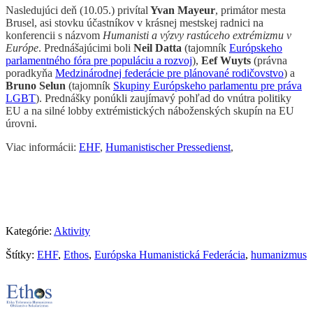
Nasledujúci deň (10.05.) privítal
Yvan Mayeur
, primátor mesta
Brusel, asi stovku účastníkov v krásnej mestskej radnici na
konferencii s názvom
Humanisti a výzvy rastúceho extrémizmu v
Európe
. Prednášajúcimi boli
Neil Datta
(tajomník
Európskeho
parlamentného fóra pre populáciu a rozvoj
),
Eef Wuyts
(právna
poradkyňa
Medzinárodnej federácie pre plánované rodičovstvo
) a
Bruno Selun
(tajomník
Skupiny Európskeho parlamentu pre práva
LGBT
). Prednášky ponúkli zaujímavý pohľad do vnútra politiky
EU a na silné lobby extrémistických náboženských skupín na EU
úrovni.
Viac informácii:
EHF
,
Humanistischer Pressedienst
,
Kategórie:
Aktivity
Štítky:
EHF
,
Ethos
,
Európska Humanistická Federácia
,
humanizmus