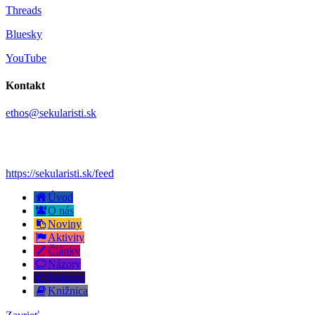
Threads
Bluesky
YouTube
Kontakt
ethos@sekularisti.sk
https://sekularisti.sk/feed
Úvod
O nás
Noviny
Aktivity
Články
Názory
Podpora
Knižnica