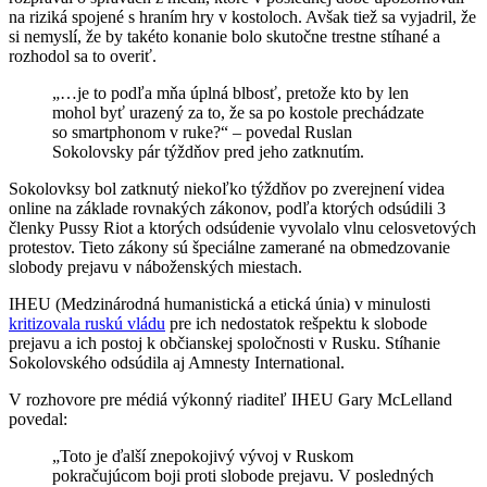
na riziká spojené s hraním hry v kostoloch. Avšak tiež sa vyjadril, že
si nemyslí, že by takéto konanie bolo skutočne trestne stíhané a
rozhodol sa to overiť.
„…je to podľa mňa úplná blbosť, pretože kto by len
mohol byť urazený za to, že sa po kostole prechádzate
so smartphonom v ruke?“ – povedal Ruslan
Sokolovsky pár týždňov pred jeho zatknutím.
Sokolovksy bol zatknutý niekoľko týždňov po zverejnení videa
online na základe rovnakých zákonov, podľa ktorých odsúdili 3
členky Pussy Riot a ktorých odsúdenie vyvolalo vlnu celosvetových
protestov. Tieto zákony sú špeciálne zamerané na obmedzovanie
slobody prejavu v náboženských miestach.
IHEU (Medzinárodná humanistická a etická únia) v minulosti
kritizovala ruskú vládu
pre ich nedostatok rešpektu k slobode
prejavu a ich postoj k občianskej spoločnosti v Rusku. Stíhanie
Sokolovského odsúdila aj Amnesty International.
V rozhovore pre médiá výkonný riaditeľ IHEU Gary McLelland
povedal:
„Toto je ďalší znepokojivý vývoj v Ruskom
pokračujúcom boji proti slobode prejavu. V posledných