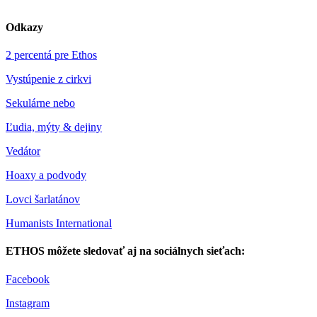
Odkazy
2 percentá pre Ethos
Vystúpenie z cirkvi
Sekulárne nebo
Ľudia, mýty & dejiny
Vedátor
Hoaxy a podvody
Lovci šarlatánov
Humanists International
ETHOS môžete sledovať aj na sociálnych sieťach:
Facebook
Instagram