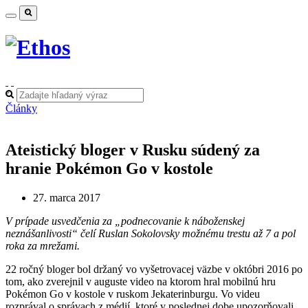
Články
Ateistický bloger v Rusku súdený za
hranie Pokémon Go v kostole
27. marca 2017
V prípade usvedčenia za „podnecovanie k náboženskej
neznášanlivosti“ čelí Ruslan Sokolovsky možnému trestu až 7 a pol
roka za mrežami.
22 ročný bloger bol držaný vo vyšetrovacej väzbe v októbri 2016 po
tom, ako zverejnil v auguste video na ktorom hral mobilnú hru
Pokémon Go v kostole v ruskom Jekaterinburgu. Vo videu
rozprával o správach z médií, ktoré v poslednej dobe upozorňovali