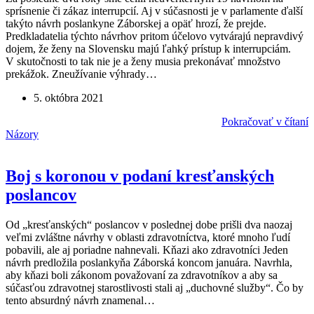
sprísnenie či zákaz interrupcií. Aj v súčasnosti je v parlamente ďalší
takýto návrh poslankyne Záborskej a opäť hrozí, že prejde.
Predkladatelia týchto návrhov pritom účelovo vytvárajú nepravdivý
dojem, že ženy na Slovensku majú ľahký prístup k interrupciám.
V skutočnosti to tak nie je a ženy musia prekonávať množstvo
prekážok. Zneužívanie výhrady…
5. októbra 2021
Pokračovať v čítaní
Názory
Boj s koronou v podaní kresťanských
poslancov
Od „kresťanských“ poslancov v poslednej dobe prišli dva naozaj
veľmi zvláštne návrhy v oblasti zdravotníctva, ktoré mnoho ľudí
pobavili, ale aj poriadne nahnevali. Kňazi ako zdravotníci Jeden
návrh predložila poslankyňa Záborská koncom januára. Navrhla,
aby kňazi boli zákonom považovaní za zdravotníkov a aby sa
súčasťou zdravotnej starostlivosti stali aj „duchovné služby“. Čo by
tento absurdný návrh znamenal…