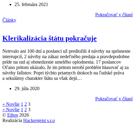
25. februára 2021
Pokračovať v čítaní
Články
Klerikalizácia štátu pokračuje
Netrvalo ani 100 dní a poslanci už predložili 4 návrhy na sprísnenie
interrupcií, 2 návrhy na zákaz nedeľného predaja a pravdepodobne
príde na rad aj obmedzenie umelého oplodnenia. 17 poslancov
Oľano pritom ukázalo, že im pritom nerobí problém hlasovať aj za
návrhy fašistov. Popri týchto priamych útokoch na ľudské práva
a sekulárny charakter štátu sa však dejú…
29. júla 2020
Pokračovať v čítaní
« Novšie
1
2
3
« Novšie
1
2
3
©
Ethos
2026
Realizácia
Hackergeist s.r.o