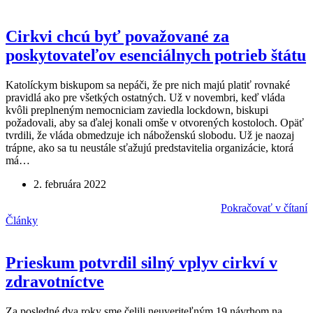
Cirkvi chcú byť považované za
poskytovateľov esenciálnych potrieb štátu
Katolíckym biskupom sa nepáči, že pre nich majú platiť rovnaké
pravidlá ako pre všetkých ostatných. Už v novembri, keď vláda
kvôli preplneným nemocniciam zaviedla lockdown, biskupi
požadovali, aby sa ďalej konali omše v otvorených kostoloch. Opäť
tvrdili, že vláda obmedzuje ich náboženskú slobodu. Už je naozaj
trápne, ako sa tu neustále sťažujú predstavitelia organizácie, ktorá
má…
2. februára 2022
Pokračovať v čítaní
Články
Prieskum potvrdil silný vplyv cirkví v
zdravotníctve
Za posledné dva roky sme čelili neuveriteľným 19 návrhom na