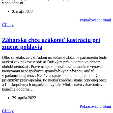
v spoločnosti…
2. mája 2022
Pokračovať v čítaní
Články
Záborská chce uzákoniť kastráciu pri
zmene pohlavia
Dlho sa zdalo, že vzhľadom na súčasné zloženie parlamentu bude
akýkoľvek pokrok v oblasti ľudských práv v tomto volebnom
období nemožný. Práve naopak, neustále sa tu musíme venovať
blokovaniu nebezpečných spiatočníckych návrhov, aké sú
v parlamente aj teraz. Nedávna správa bola preto pre mnohých
prijemným prekvapením. Po niekoľkoročnej snahe odbornej obce
a ľudskoprávnych organizácií vydalo Ministerstvo zdravotníctva
konečne odborné…
29. apríla 2022
Pokračovať v čítaní
Články