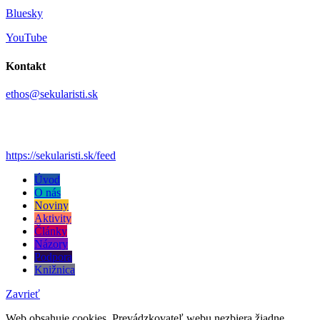
Bluesky
YouTube
Kontakt
ethos@sekularisti.sk
https://sekularisti.sk/feed
Úvod
O nás
Noviny
Aktivity
Články
Názory
Podpora
Knižnica
Zavrieť
Web obsahuje cookies. Prevádzkovateľ webu nezbiera žiadne