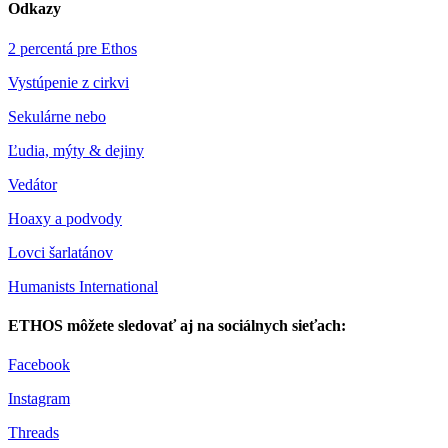
Odkazy
2 percentá pre Ethos
Vystúpenie z cirkvi
Sekulárne nebo
Ľudia, mýty & dejiny
Vedátor
Hoaxy a podvody
Lovci šarlatánov
Humanists International
ETHOS môžete sledovať aj na sociálnych sieťach:
Facebook
Instagram
Threads