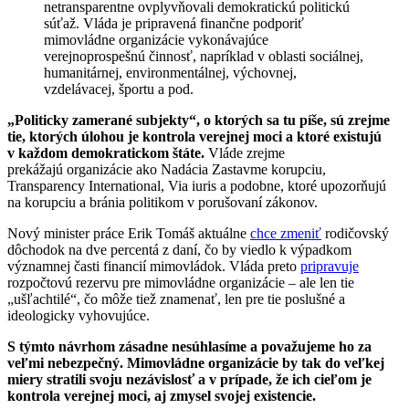
netransparentne ovplyvňovali demokratickú politickú
súťaž. Vláda je pripravená finančne podporiť
mimovládne organizácie vykonávajúce
verejnoprospešnú činnosť, napríklad v oblasti sociálnej,
humanitárnej, environmentálnej, výchovnej,
vzdelávacej, športu a pod.
„Politicky zamerané subjekty“, o ktorých sa tu píše, sú zrejme
tie, ktorých úlohou je kontrola verejnej moci a ktoré existujú
v každom demokratickom štáte.
Vláde zrejme
prekážajú organizácie ako Nadácia Zastavme korupciu,
Transparency International, Via iuris a podobne, ktoré upozorňujú
na korupciu a bránia politikom v porušovaní zákonov.
Nový minister práce Erik Tomáš aktuálne
chce zmeniť
rodičovský
dôchodok na dve percentá z daní, čo by viedlo k výpadkom
významnej časti financií mimovládok. Vláda preto
pripravuje
rozpočtovú rezervu pre mimovládne organizácie – ale len tie
„ušľachtilé“, čo môže tiež znamenať, len pre tie poslušné a
ideologicky vyhovujúce.
S týmto návrhom zásadne nesúhlasíme a považujeme ho za
veľmi nebezpečný. Mimovládne organizácie by tak do veľkej
miery stratili svoju nezávislosť a v prípade, že ich cieľom je
kontrola verejnej moci, aj zmysel svojej existencie.