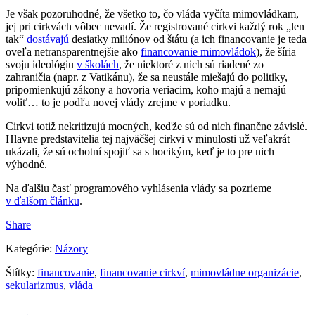
Je však pozoruhodné, že všetko to, čo vláda vyčíta mimovládkam,
jej pri cirkvách vôbec nevadí. Že registrované cirkvi každý rok „len
tak“
dostávajú
desiatky miliónov od štátu (a ich financovanie je teda
oveľa netransparentnejšie ako
financovanie mimovládok
), že šíria
svoju ideológiu
v školách
, že niektoré z nich sú riadené zo
zahraničia (napr. z Vatikánu), že sa neustále miešajú do politiky,
pripomienkujú zákony a hovoria veriacim, koho majú a nemajú
voliť… to je podľa novej vlády zrejme v poriadku.
Cirkvi totiž nekritizujú mocných, keďže sú od nich finančne závislé.
Hlavne predstavitelia tej najväčšej cirkvi v minulosti už veľakrát
ukázali, že sú ochotní spojiť sa s hocikým, keď je to pre nich
výhodné.
Na ďalšiu časť programového vyhlásenia vlády sa pozrieme
v ďalšom článku
.
Share
Kategórie:
Názory
Štítky:
financovanie
,
financovanie cirkví
,
mimovládne organizácie
,
sekularizmus
,
vláda