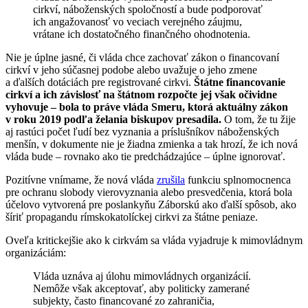
cirkví, náboženských spoločností a bude podporovať
ich angažovanosť vo veciach verejného záujmu,
vrátane ich dostatočného finančného ohodnotenia.
Nie je úplne jasné, či vláda chce zachovať zákon o financovaní
cirkví v jeho súčasnej podobe alebo uvažuje o jeho zmene
a ďalších dotáciách pre registrované cirkvi.
Štátne financovanie
cirkví a ich závislosť na štátnom rozpočte jej však očividne
vyhovuje – bola to práve vláda Smeru, ktorá aktuálny zákon
v roku 2019 podľa želania biskupov presadila.
O tom, že tu žije
aj rastúci počet ľudí bez vyznania a príslušníkov náboženských
menšín, v dokumente nie je žiadna zmienka a tak hrozí, že ich nová
vláda bude – rovnako ako tie predchádzajúce – úplne ignorovať.
Pozitívne vnímame, že nová vláda
zrušila
funkciu splnomocnenca
pre ochranu slobody vierovyznania alebo presvedčenia, ktorá bola
účelovo vytvorená pre poslankyňu Záborskú ako ďalší spôsob, ako
šíriť propagandu rímskokatolíckej cirkvi za štátne peniaze.
Oveľa kritickejšie ako k cirkvám sa vláda vyjadruje k mimovládnym
organizáciám:
Vláda uznáva aj úlohu mimovládnych organizácií.
Nemôže však akceptovať, aby politicky zamerané
subjekty, často financované zo zahraničia,