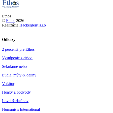
Ethos
©
Ethos
2026
Realizácia
Hackergeist s.r.o
Odkazy
2 percentá pre Ethos
Vystúpenie z cirkvi
Sekulárne nebo
Ľudia, mýty & dejiny
Vedátor
Hoaxy a podvody
Lovci šarlatánov
Humanists International