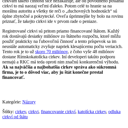
cirkvám takéto činnosti síce nezakazuje, ale od pôvodného poslania
cirkví to má naozaj veľmi ďaleko. Potom celé to hranie sa na
morálnu autoritu a všetky tie reči o „duchovných hodnotách“ sú
úplne zbytočné a pokrytecké. Oveľa úprimnejšie by bolo na rovinu
priznať, že takejto cirkvi ide v prvom rade o peniaze.
Registrované cirkvi sú pritom priamo financované štátom. Každý
rok dostávajú desiatky miliónov zo štátneho rozpočtu, ktoré môžu
použiť prakticky na ľubovoľnú činnosť a tento príspevok sa im
neustále automaticky zvyšuje napriek klesajúcemu počtu veriacich.
Tento rok je to už
skoro 70 miliónov
, z čoho vyše 48 miliónov
dostane Rímskokatolícka cirkev. Iní developeri takúto podporu
nemajú a RKC má teda oproti nim značnú konkurenčnú výhodu.
Ak sa najväčšia a najbohatšia cirkev správa ako súkromná
firma, je to o dôvod viac, aby ju štát konečne prestal
financovať.
Kategórie:
Názory
Štítky:
cirkev
,
cirkvi
,
financovanie cirkví
,
katolícka cirkev
,
odluka
cirkví od štátu