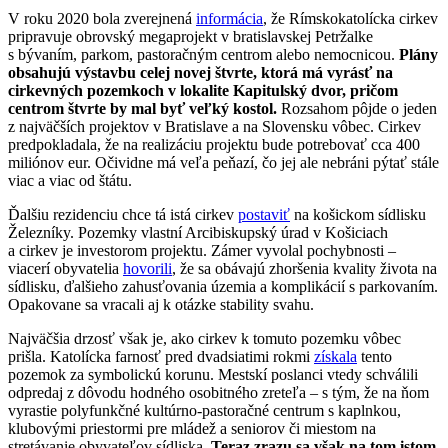
V roku 2020 bola zverejnená
informácia
, že Rímskokatolícka cirkev
pripravuje obrovský megaprojekt v bratislavskej Petržalke
s bývaním, parkom, pastoračným centrom alebo nemocnicou.
Plány
obsahujú výstavbu celej novej štvrte, ktorá má vyrásť na
cirkevných pozemkoch v lokalite Kapitulský dvor, pričom
centrom štvrte by mal byť veľký kostol.
Rozsahom pôjde o jeden
z najväčších projektov v Bratislave a na Slovensku vôbec. Cirkev
predpokladala, že na realizáciu projektu bude potrebovať cca 400
miliónov eur. Očividne má veľa peňazí, čo jej ale nebráni pýtať stále
viac a viac od štátu.
Ďalšiu rezidenciu chce tá istá cirkev
postaviť
na košickom sídlisku
Železníky. Pozemky vlastní Arcibiskupský úrad v Košiciach
a cirkev je investorom projektu. Zámer vyvolal pochybnosti –
viacerí obyvatelia
hovorili
, že sa obávajú zhoršenia kvality života na
sídlisku, ďalšieho zahusťovania územia a komplikácií s parkovaním.
Opakovane sa vracali aj k otázke stability svahu.
Najväčšia drzosť však je, ako cirkev k tomuto pozemku vôbec
prišla. Katolícka farnosť pred dvadsiatimi rokmi
získala
tento
pozemok za symbolickú korunu. Mestskí poslanci vtedy schválili
odpredaj z dôvodu hodného osobitného zreteľa – s tým, že na ňom
vyrastie polyfunkčné kultúrno-pastoračné centrum s kaplnkou,
klubovými priestormi pre mládež a seniorov či miestom na
stretávanie obyvateľov sídliska.
Teraz zrazu sa však na tom istom