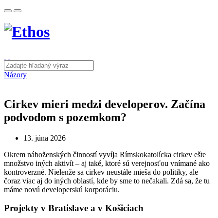
Názory
Cirkev mieri medzi developerov. Začína
podvodom s pozemkom?
13. júna 2026
Okrem náboženských činností vyvíja Rímskokatolícka cirkev ešte
množstvo iných aktivít – aj také, ktoré sú verejnosťou vnímané ako
kontroverzné. Nielenže sa cirkev neustále mieša do politiky, ale
čoraz viac aj do iných oblastí, kde by sme to nečakali. Zdá sa, že tu
máme novú developerskú korporáciu.
Projekty v Bratislave a v Košiciach