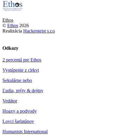
Ethos
©
Ethos
2026
Realizácia
Hackergeist s.r.o
Odkazy
2 percentá pre Ethos
Vystúpenie z cirkvi
Sekulárne nebo
Ľudia, mýty & dejiny
Vedátor
Hoaxy a podvody
Lovci šarlatánov
Humanists International