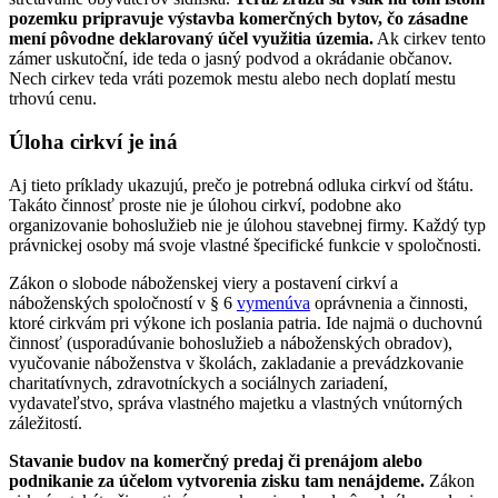
pozemku pripravuje výstavba komerčných bytov, čo zásadne
mení pôvodne deklarovaný účel využitia územia.
Ak cirkev tento
zámer uskutoční, ide teda o jasný podvod a okrádanie občanov.
Nech cirkev teda vráti pozemok mestu alebo nech doplatí mestu
trhovú cenu.
Úloha cirkví je iná
Aj tieto príklady ukazujú, prečo je potrebná odluka cirkví od štátu.
Takáto činnosť proste nie je úlohou cirkví, podobne ako
organizovanie bohoslužieb nie je úlohou stavebnej firmy. Každý typ
právnickej osoby má svoje vlastné špecifické funkcie v spoločnosti.
Zákon o slobode náboženskej viery a postavení cirkví a
náboženských spoločností v § 6
vymenúva
oprávnenia a činnosti,
ktoré cirkvám pri výkone ich poslania patria. Ide najmä o duchovnú
činnosť (usporadúvanie bohoslužieb a náboženských obradov),
vyučovanie náboženstva v školách, zakladanie a prevádzkovanie
charitatívnych, zdravotníckych a sociálnych zariadení,
vydavateľstvo, správa vlastného majetku a vlastných vnútorných
záležitostí.
Stavanie budov na komerčný predaj či prenájom alebo
podnikanie za účelom vytvorenia zisku tam nenájdeme.
Zákon