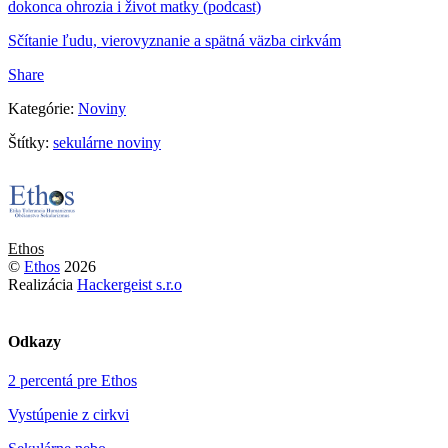
dokonca ohrozia i život matky (podcast)
Sčítanie ľudu, vierovyznanie a spätná väzba cirkvám
Share
Kategórie:
Noviny
Štítky:
sekulárne noviny
Ethos
©
Ethos
2026
Realizácia
Hackergeist s.r.o
Odkazy
2 percentá pre Ethos
Vystúpenie z cirkvi