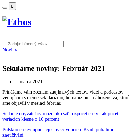
Noviny
Sekulárne noviny: Február 2021
1. marca 2021
Prinášame vám zoznam zaujímavých textov, videí a podcastov
venujúcim sa téme sekularizmu, humanizmu a náboženstva, ktoré
sme objavili v mesiaci február.
Sčítanie obyvateľov môže okresať rozpočet cirkví, ak počet
veriacich klesne o 10 percent
Polskou církev opouštějí stovky věřících. Kvůli potratům i
zneužívání