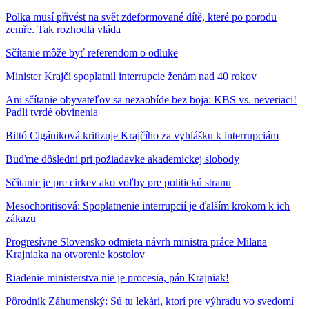
Polka musí přivést na svět zdeformované dítě, které po porodu
zemře. Tak rozhodla vláda
Sčítanie môže byť referendom o odluke
Minister Krajčí spoplatnil interrupcie ženám nad 40 rokov
Ani sčítanie obyvateľov sa nezaobíde bez boja: KBS vs. neveriaci!
Padli tvrdé obvinenia
Bittó Cigániková kritizuje Krajčího za vyhlášku k interrupciám
Buďme dôslední pri požiadavke akademickej slobody
Sčítanie je pre cirkev ako voľby pre politickú stranu
Mesochoritisová: Spoplatnenie interrupcií je ďalším krokom k ich
zákazu
Progresívne Slovensko odmieta návrh ministra práce Milana
Krajniaka na otvorenie kostolov
Riadenie ministerstva nie je procesia, pán Krajniak!
Pôrodník Záhumenský: Sú tu lekári, ktorí pre výhradu vo svedomí