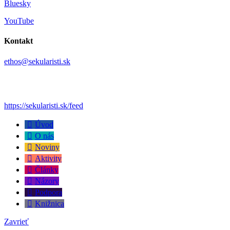
Bluesky
YouTube
Kontakt
ethos@sekularisti.sk
https://sekularisti.sk/feed
Úvod
O nás
Noviny
Aktivity
Články
Názory
Podpora
Knižnica
Zavrieť