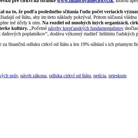
pevku pre cirkvi
na stránke
www.financovaniecirkvi.sk
, ktorou ape
zal na to, že podľa posledného sčítania ľudu počet veriacich význ
žiadajú od štátu, aby im tieto náklady pokrýval. Pritom súčasná vládna
plne iné účely k nim.
Na rozdiel od mnohých iných organizácií, cirk
erke kultúry.
„Početné
návrhy kresťanských fundamentalistov
útočiac
ecák daňových poplatníkov“, dodáva výkonný riaditeľ Inštitútu ľudských 
a finančnú odluku cirkví od štátu a len 19% súhlasí s ich priamym fi
ských práv
,
návrh zákona
,
odluka cirkví od štátu
,
petícia
,
prieskum