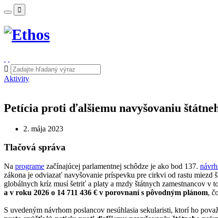
Aktivity
Petícia proti ďalšiemu navyšovaniu štátne
2. mája 2023
Tlačová správa
Na
programe
začínajúcej parlamentnej schôdze je ako bod 137.
návr
zákona je odviazať navyšovanie príspevku pre cirkvi od rastu miezd š
globálnych kríz musí šetriť a platy a mzdy štátnych zamestnancov v 
a v roku 2026 o 14 711 436 € v porovnaní s pôvodným plánom
, č
S uvedeným návrhom poslancov nesúhlasia sekularisti, ktorí ho pova