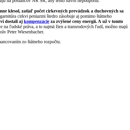
lujú na poslancov NR SR, aby tento návrh nepodporili.
amne klesol, zatiaľ počet cirkevných prevádzok a duchovných sa
 garnitúra cirkvi peniazmi štedro zásobuje aj pomimo štátneho
vi dostali aj
kompenzácie
za zvýšené ceny energií. A už v tomto
e na ľudské práva, a to najmä žien a transrodových ľudí, možno majú
práv Peter Wiesenbacher.
nancovaním zo štátneho rozpočtu.