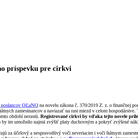
ho príspevku pre cirkvi
h poslancov OĽaNO
na novelu zákona č. 370/2019 Z. z. o finančnej pod
tátnych zamestnancov a naviazať na rast miezd v celom hospodárstve. T
tomto období nerastú.
Registrované cirkvi by vďaka tejto novele prile
o by im umožnilo najmä zvýšiť platy duchovným a pokryť zvýšené nákl
žujú za účelový a nespravodlivý voči neveriacim i voči štátnym zames