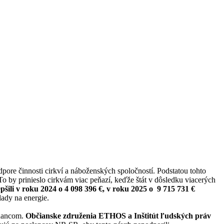
pore činnosti cirkví a náboženských spoločností. Podstatou tohto
o by prinieslo cirkvám viac peňazí, keďže štát v dôsledku viacerých
pšili v roku 2024 o 4 098 396 €, v roku 2025 o 9 715 731 €
ady na energie.
tnancom.
Občianske združenia ETHOS a Inštitút ľudských práv