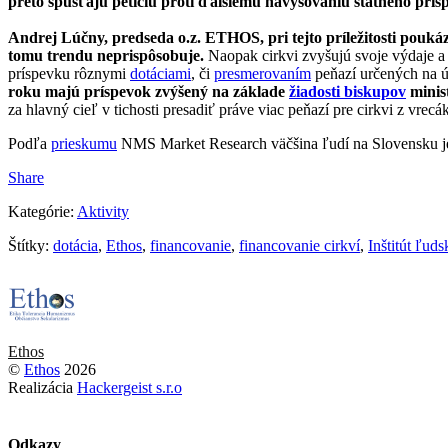
preto spúšťajú petíciu proti ďalšiemu navyšovaniu štátneho prís
Andrej Lúčny, predseda o.z. ETHOS, pri tejto príležitosti pouká
tomu trendu neprispôsobuje.
Naopak cirkvi zvyšujú svoje výdaje a 
príspevku rôznymi
dotáciami
, či
presmerovaním
peňazí určených na ú
roku majú príspevok zvýšený na základe
žiadosti biskupov
minist
za hlavný cieľ v tichosti presadiť práve viac peňazí pre cirkvi z vr
Podľa
prieskumu
NMS Market Research väčšina ľudí na Slovensku je z
Share
Kategórie:
Aktivity
Štítky:
dotácia
,
Ethos
,
financovanie
,
financovanie cirkví
,
Inštitút ľud
Ethos
©
Ethos
2026
Realizácia
Hackergeist s.r.o
Odkazy