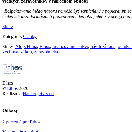
všetkých zdravotníkov v náročnom období.
„
R
ešpektovanie iného názoru nemôže byť zamieňané s popieraním zá
cielených dezinformáciách prezentované len ako jeden z viacerých al
Share
Kategórie:
Články
Štítky:
Alojz Hlina
,
Ethos
,
financovanie cirkví
,
návrh zákona
,
odluka 
výchova
,
zákon
,
zdravotníctvo
Ethos
©
Ethos
2026
Realizácia
Hackergeist s.r.o
Odkazy
2 percentá pre Ethos
Vystúpenie z cirkvi