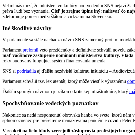
Veľmi nás mrzí, že ministerstvo kultúry pod vedením SNS nejaví žiad
práva ľudí bez vyznania.
Cieľ je zrejme úplne iný: nalievať čo najv
zdeformuje pomer medzi štátom a cirkvami na Slovensku.
Iné škodlivé návrhy
V parlamente sa stále nachádza návrh SNS zameraný proti mimovlád
Parlament
prelomil
veto prezidentky a definitívne schválil novelu z
mať väčšinové zastúpenie nominanti ministerstva kultúry. Vláda 
roky budovaný fungujúci systém financovania umenia.
SNS si
podriadila
aj ďalšiu nezávislú kultúrnu inštitúciu – Audiovizu
Parlament schválil tzv. lex atentát, ktorý môže viesť k výraznému
obm
Ďalším sporným návrhom je zákon o kritickej infraštruktúre, ktorý
má
Spochybňovanie vedeckých poznatkov
Nakoniec sa nedá nespomenúť obrovská hanba vo svete, ktorú nám vlá
splnomocnenec pre prešetrenie manažovania pandémie covidu Peter 
V reakcii na tieto bludy zverejnili zástupcovia profesijných organ