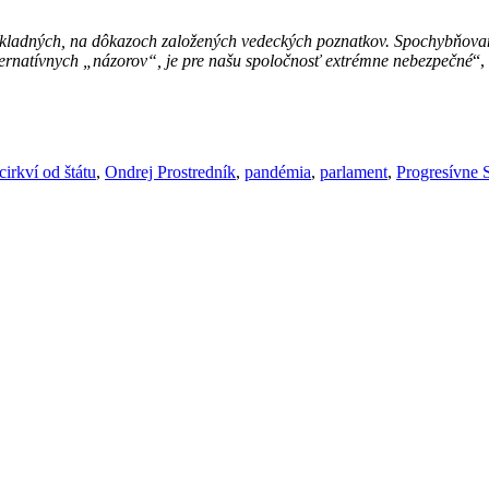
kladných, na dôkazoch založených vedeckých poznatkov. Spochybňovan
ternatívnych „názorov“, je pre našu spoločnosť extrémne nebezpečné
“,
cirkví od štátu
,
Ondrej Prostredník
,
pandémia
,
parlament
,
Progresívne 