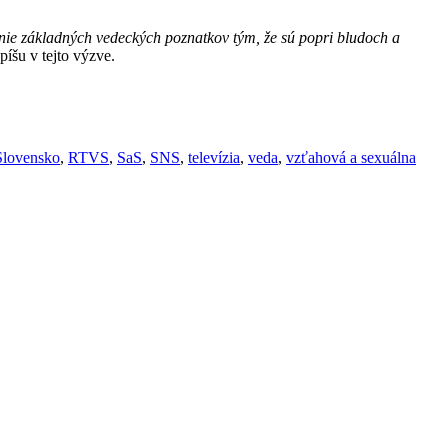
ie základných vedeckých poznatkov tým, že sú popri bludoch a
 píšu v tejto výzve.
Slovensko
,
RTVS
,
SaS
,
SNS
,
televízia
,
veda
,
vzťahová a sexuálna