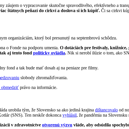
ny záujem o vypracovanie skutočne spravodlivého, efektívneho a trans
iac štátnych peňazí do cirkví a doslova si ich kúpiť.
Či sa cirkvi kúp
nym organizáciám, ktorý bol presunutý na septembrovú schôdzu.
ákona o Fonde na podporu umenia.
O dotáciách pre festivaly, knižnice
tak aj tento fond
politicky ovládla
.
Nik si nerobí ilúzie o tom, ako SN
álny fond a tak bude mať dosah aj na peniaze pre filmy.
edzovaniu
slobody zhromažďovania.
 obmedziť
právo na informácie.
da urobila tým, že Slovensko sa ako jediná krajina
dištancovalo
od no
Kotlár (SNS). Ten neskôr dokonca
vyhlásil
, že pandémia na Slovensku 
izácií v zdravotníctve
otvorenú výzvu
vláde, aby odsúdila spochyb