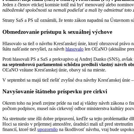
Jeden z členov etickej komisie totiž má byť menovaný alebo nominova
náboženské spoločnosti sa nemali podieľať a mali by odmietnuť toto z
Strany SaS a PS už oznámili, že tento zákon napadnú na Ústavnom s
Obmedzovanie prístupu k sexuálnej výchove
Hlasovalo sa tiež o návrhu Kresťanskej únie, ktorý ohrozoval právo 
štátu našťastie nevyšiel, za návrh
hlasovalo
len OĽaNO (aktuálne pre
Proti hlasovali PS a SaS a prekvapivo aj Andrej Danko (SNS), avšak 
na septembrovú parlamentnú schôdzu predloží vlastný návrh ob
OĽaNO vrátane Kresťanskej únie, obavy sú na mieste.
V septembri sa majú tiež riešiť zvyšné dva návrhy Kresťanskej únie
Navyšovanie štátneho príspevku pre cirkv
i
Okrem toho na jeseň zrejme príde na rad aj vládny návrh zákona o fi
počtom podpisov, musel nás cirkevný odbor ministerstva kultúry po
Na stretnutie sme išli dobre pripravení, keďže sa tejto problematike 
Hoci sa nieslo v príjemnej atmosfére, úradníci mali už pred stretnutí
financií, ktoré tiež
upozornilo
na škodlivosť návrhu, vraj bude uspokoj