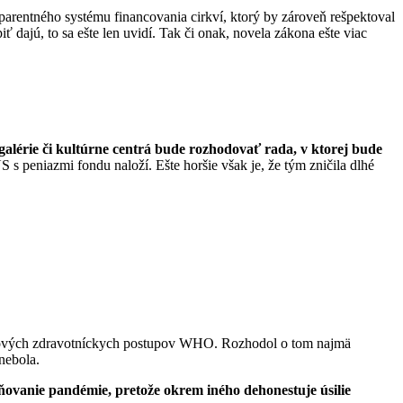
parentného systému financovania cirkví, ktorý by zároveň rešpektoval
iť dajú, to sa ešte len uvidí. Tak či onak, novela zákona ešte viac
, galérie či kultúrne centrá bude rozhodovať rada, v ktorej bude
S s peniazmi fondu naloží. Ešte horšie však je, že tým zničila dlhé
vých zdravotníckych postupov WHO. Rozhodol o tom najmä
nebola.
ňovanie pandémie, pretože okrem iného dehonestuje úsilie