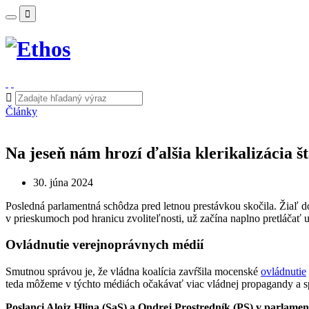
Články
Na jeseň nám hrozí ďalšia klerikalizácia š
30. júna 2024
Posledná parlamentná schôdza pred letnou prestávkou skočila. Žiaľ d
v prieskumoch pod hranicu zvoliteľnosti, už začína naplno pretláčať 
Ovládnutie verejnoprávnych médií
Smutnou správou je, že vládna koalícia zavŕšila mocenské
ovládnutie
teda môžeme v týchto médiách očakávať viac vládnej propagandy a 
Poslanci Alojz Hlina (SaS) a Ondrej Prostredník (PS) v parlament