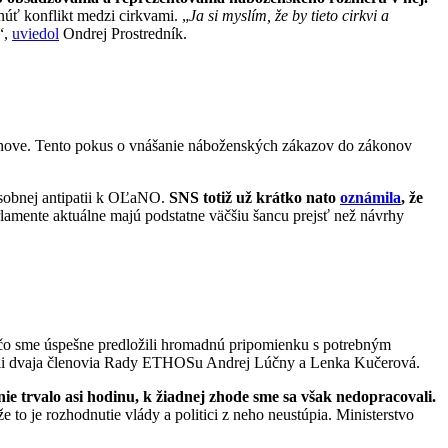
núť konflikt medzi cirkvami. „
Ja si myslím, že by tieto cirkvi a
“,
uviedol
Ondrej Prostredník.
výchove. Tento pokus o vnášanie náboženských zákazov do zákonov
 osobnej antipatii k OĽaNO.
SNS totiž už krátko nato
oznámila
, že
mente aktuálne majú podstatne väčšiu šancu prejsť než návrhy
, čo sme úspešne predložili hromadnú pripomienku s potrebným
tnili dvaja členovia Rady ETHOSu Andrej Lúčny a Lenka Kučerová.
e trvalo asi hodinu, k žiadnej zhode sme sa však nedopracovali.
 to je rozhodnutie vlády a politici z neho neustúpia. Ministerstvo