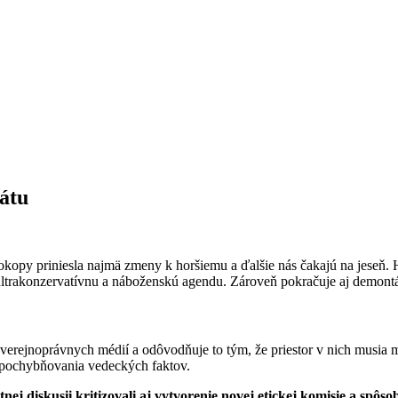
tátu
okopy priniesla najmä zmeny k horšiemu a ďalšie nás čakajú na jeseň.
ultrakonzervatívnu a náboženskú agendu. Zároveň pokračuje aj demontáž
verejnoprávnych médií a odôvodňuje to tým, že priestor v nich musia 
spochybňovania vedeckých faktov.
nej diskusii kritizovali aj vytvorenie novej etickej komisie a sp