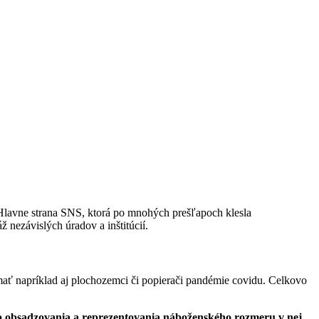
 Hlavne strana SNS, ktorá po mnohých prešľapoch klesla
 nezávislých úradov a inštitúcií.
mať napríklad aj plochozemci či popierači pandémie covidu. Celkovo
ôsob obsadzovania a reprezentovania náboženského rozmeru v nej.