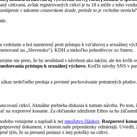
ný cirkvami, avšak registrovaných cirkví je tu 18 a môže z toho vznik
astúpenie v takomto cenzorskom úrade, pretože to je vrcholne neetické
úde.
na vzdelanie a bol namierený proti prístupu k vzťahovej a sexuálnej 
menované na „Slovensko“), KDH a niekoľko jednotlivcov zo Smeru.
zrejme nie preto, že by nesúhlasil s návrhom ako takým, ale len kvôli
medzovania prístupu k sexuálnej výchove.
Keďže návrhy SNS v parla
 – zákaz nedeľného predaja a povinné pochovávanie potratených plodov.
nancovaní cirkví. Aktuálne prebieha diskusia k tomuto návrhu. Po tom
zvať na rozporové konanie. Za občianske združenie Ethos sa ho zúčas
dlhodobo venujeme a napísali k nej
množstvo článkov
.
Rozporové konani
m pripravený dokument, v ktorom naše pripomienky odmietajú. Uviedli, že
ené tým, že sa presunú peniaze z inej položky na cirkvi.