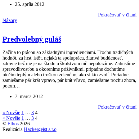
25. apríla 2012
Pokračovať v čítaní
Názory
Predvolebný guláš
Začína to prácou so základnými ingredienciami. Trochu tradičných
hodnôt, za hrsť istôt, nejaká ta spolupráca, žiarivá budúcnosť,
zdravie tiež nie je na škodu a školstvom nič nepokazíme. Zahustíme
spravodlivosťou a okoreníme príživníkmi, prípadne dochutíme
niečim teplým alebo troškou zeleného, ako si kto zvolí. Poriadne
zamiešame pár krát vpravo, pár krát vľavo, zamiešame trochu zhora,
potom…
7. marca 2012
Pokračovať v čítaní
« Novšie
1
…
3
4
« Novšie
1
…
3
4
©
Ethos
2026
Realizácia
Hackergeist s.r.o