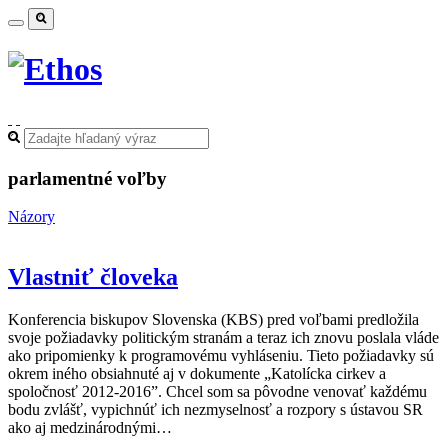
parlamentné voľby
Názory
Vlastniť človeka
Konferencia biskupov Slovenska (KBS) pred voľbami predložila
svoje požiadavky politickým stranám a teraz ich znovu poslala vláde
ako pripomienky k programovému vyhláseniu. Tieto požiadavky sú
okrem iného obsiahnuté aj v dokumente „Katolícka cirkev a
spoločnosť 2012-2016”. Chcel som sa pôvodne venovať každému
bodu zvlášť, vypichnúť ich nezmyselnosť a rozpory s ústavou SR
ako aj medzinárodnými…