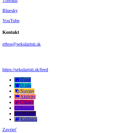
Threads
Bluesky
YouTube
Kontakt
ethos@sekularisti.sk
https://sekularisti.sk/feed
Úvod
O nás
Noviny
Aktivity
Články
Názory
Podpora
Knižnica
Zavrieť