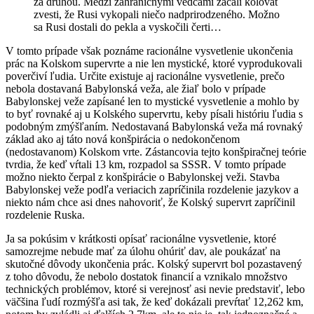
za druhou. Medzi zahraničnými vedcami začali kolovať
zvesti, že Rusi vykopali niečo nadprirodzeného. Možno
sa Rusi dostali do pekla a vyskočili čerti…
V tomto prípade však poznáme racionálne vysvetlenie ukončenia
prác na Kolskom supervrte a nie len mystické, ktoré vyprodukovali
poverčiví ľudia. Určite existuje aj racionálne vysvetlenie, prečo
nebola dostavaná Babylonská veža, ale žiaľ bolo v prípade
Babylonskej veže zapísané len to mystické vysvetlenie a mohlo by
to byť rovnaké aj u Kolského supervrtu, keby písali históriu ľudia s
podobným zmýšľaním. Nedostavaná Babylonská veža má rovnaký
základ ako aj táto nová konšpirácia o nedokončenom
(nedostavanom) Kolskom vrte. Zástancovia tejto konšpiračnej teórie
tvrdia, že keď vŕtali 13 km, rozpadol sa SSSR. V tomto prípade
možno niekto čerpal z konšpirácie o Babylonskej veži. Stavba
Babylonskej veže podľa veriacich zapríčinila rozdelenie jazykov a
niekto nám chce asi dnes nahovoriť, že Kolský supervrt zapríčinil
rozdelenie Ruska.
Ja sa pokúsim v krátkosti opísať racionálne vysvetlenie, ktoré
samozrejme nebude mať za úlohu ohúriť dav, ale poukázať na
skutočné dôvody ukončenia prác. Kolský supervrt bol pozastavený
z toho dôvodu, že nebolo dostatok financií a vznikalo množstvo
technických problémov, ktoré si verejnosť asi nevie predstaviť, lebo
väčšina ľudí rozmýšľa asi tak, že keď dokázali prevŕtať 12,262 km,