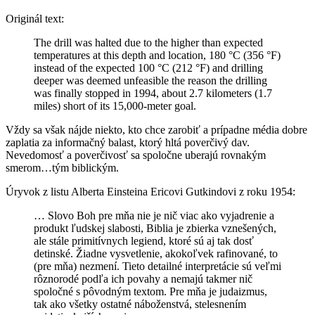
Originál text:
The drill was halted due to the higher than expected
temperatures at this depth and location, 180 °C (356 °F)
instead of the expected 100 °C (212 °F) and drilling
deeper was deemed unfeasible the reason the drilling
was finally stopped in 1994, about 2.7 kilometers (1.7
miles) short of its 15,000-meter goal.
Vždy sa však nájde niekto, kto chce zarobiť a prípadne média dobre
zaplatia za informačný balast, ktorý hltá poverčivý dav.
Nevedomosť a poverčivosť sa spoločne uberajú rovnakým
smerom…tým biblickým.
Úryvok z listu Alberta Einsteina Ericovi Gutkindovi z roku 1954:
… Slovo Boh pre mňa nie je nič viac ako vyjadrenie a
produkt ľudskej slabosti, Biblia je zbierka vznešených,
ale stále primitívnych legiend, ktoré sú aj tak dosť
detinské. Žiadne vysvetlenie, akokoľvek rafinované, to
(pre mňa) nezmení. Tieto detailné interpretácie sú veľmi
rôznorodé podľa ich povahy a nemajú takmer nič
spoločné s pôvodným textom. Pre mňa je judaizmus,
tak ako všetky ostatné náboženstvá, stelesnením