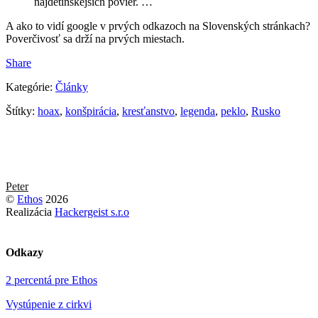
najdetinskejších povier. …
A ako to vidí google v prvých odkazoch na Slovenských stránkach?
Poverčivosť sa drží na prvých miestach.
Share
Kategórie:
Články
Štítky:
hoax
,
konšpirácia
,
kresťanstvo
,
legenda
,
peklo
,
Rusko
Peter
©
Ethos
2026
Realizácia
Hackergeist s.r.o
Odkazy
2 percentá pre Ethos
Vystúpenie z cirkvi