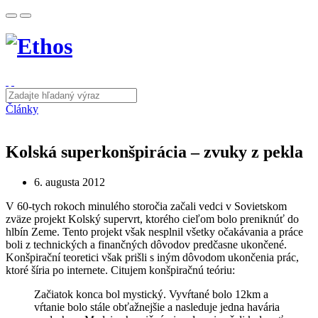
Články
Kolská superkonšpirácia – zvuky z pekla
6. augusta 2012
V 60-tych rokoch minulého storočia začali vedci v Sovietskom
zväze projekt Kolský supervrt, ktorého cieľom bolo preniknúť do
hlbín Zeme. Tento projekt však nesplnil všetky očakávania a práce
boli z technických a finančných dôvodov predčasne ukončené.
Konšpirační teoretici však prišli s iným dôvodom ukončenia prác,
ktoré šíria po internete. Citujem konšpiračnú teóriu:
Začiatok konca bol mystický. Vyvŕtané bolo 12km a
vŕtanie bolo stále obťažnejšie a nasleduje jedna havária