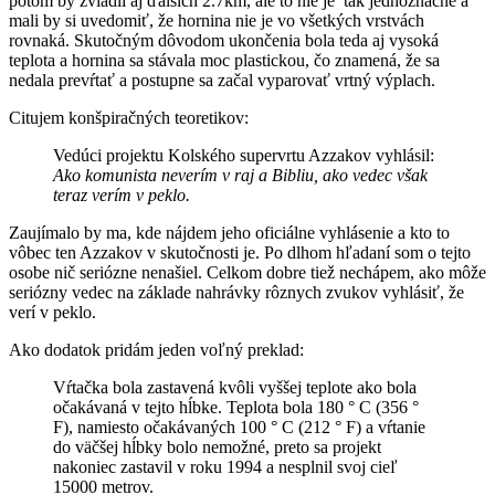
potom by zvládli aj ďalších 2.7km, ale to nie je tak jednoznačné a
mali by si uvedomiť, že hornina nie je vo všetkých vrstvách
rovnaká. Skutočným dôvodom ukončenia bola teda aj vysoká
teplota a hornina sa stávala moc plastickou, čo znamená, že sa
nedala prevŕtať a postupne sa začal vyparovať vrtný výplach.
Citujem konšpiračných teoretikov:
Vedúci projektu Kolského supervrtu Azzakov vyhlásil:
Ako komunista neverím v raj a Bibliu, ako vedec však
teraz verím v peklo.
Zaujímalo by ma, kde nájdem jeho oficiálne vyhlásenie a kto to
vôbec ten Azzakov v skutočnosti je. Po dlhom hľadaní som o tejto
osobe nič seriózne nenašiel. Celkom dobre tiež nechápem, ako môže
seriózny vedec na základe nahrávky rôznych zvukov vyhlásiť, že
verí v peklo.
Ako dodatok pridám jeden voľný preklad:
Vŕtačka bola zastavená kvôli vyššej teplote ako bola
očakávaná v tejto hĺbke. Teplota bola 180 ° C (356 °
F), namiesto očakávaných 100 ° C (212 ° F) a vŕtanie
do väčšej hĺbky bolo nemožné, preto sa projekt
nakoniec zastavil v roku 1994 a nesplnil svoj cieľ
15000 metrov.