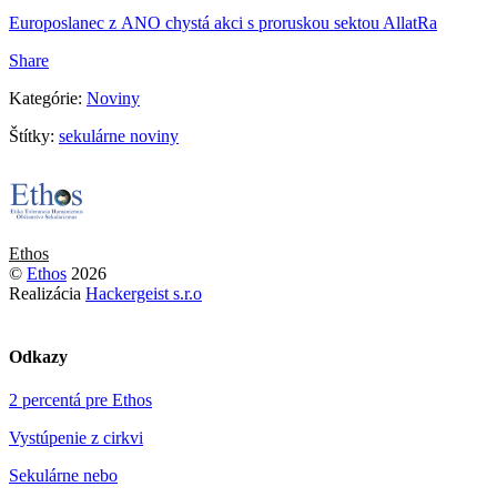
Europoslanec z ANO chystá akci s proruskou sektou AllatRa
Share
Kategórie:
Noviny
Štítky:
sekulárne noviny
Ethos
©
Ethos
2026
Realizácia
Hackergeist s.r.o
Odkazy
2 percentá pre Ethos
Vystúpenie z cirkvi
Sekulárne nebo