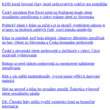
KDH kreslí červené čiary, ktoré neficovských voličov len podráždia
Český prezident Petr Pavel prijal na Pražskom hrade obete
sexuálneho zneužívania v cirkvi vrátane obetí zo Slovenska
Politický islam v Iráne sa začal a aj sa skončí, symbolom odporu je
aj tanec na hroboch zabitých ľudí, vraví iránska umelkyňa
Kňaz ju znásilnil, keď bola tehotná, chlapcov dlhodobo zneužívali
na fare. Obete zo Slovenska a Česka hromadne prehovorili
České a slovenské obete prehovorili o zločinoch v cirkvi. Chcú
nezávislé vyšetrovanie
Biskup sa pred súdom zodpovedá za oneskorené nahlásenie
zneužívania
Bůh z vás udělá multimilionáře, vyzval pastor věřící k darování
statisíců
Išiel na spoveď a kňaz ho sexuálne zneužil. Šokujúca výpoveď
obete sexuálneho násilia
EK: Členské štáty môžu využiť existujúci fond na bezpečné
interrupcie