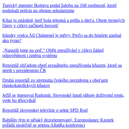
Turecký minister školstva podal žalobu na 168 osobností, ktoré
podpísali petíciu na obranu sekularizmu
Kňaz ju znásilnil, keď bola tehotná a prišla o dieťa. Obete trestných
činov v cirkvi začínajú hovoriť
Iránsky vodca Alí Chámeneí je mŕtvy. Prečo sa do histórie zapísal
ako tyran?
„Narazili jsme na zeď.“ Oběti zneužívání v církvi žádají
odpovědnost i změnu systému
Reportáž ohľadom obetí sexuálneho zneužívania kňazmi, ktoré sa
stretli s prezidentom ČR
Druhá reportáž zo stretnutia českého prezidenta s obeťami
rímskokatolíckych kňazov
Ježíš se jmenoval Radomír. Slovenské hnutí slibuje doživotní rentu,
vede ho tělocvikář
Reportáž slovenskej televízie o sekte SPD Rod
Babišův tým je nějaký dezorientovaný. Europoslanec Knotek
pořádá společně se sektou AllatRa konferenci