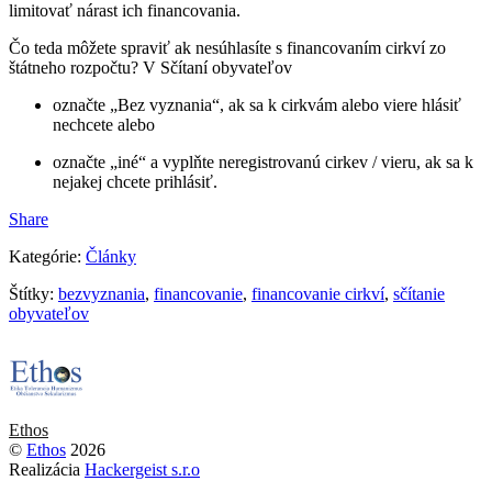
limitovať nárast ich financovania.
Čo teda môžete spraviť ak nesúhlasíte s financovaním cirkví zo
štátneho rozpočtu? V Sčítaní obyvateľov
označte „Bez vyznania“, ak sa k cirkvám alebo viere hlásiť
nechcete alebo
označte „iné“ a vyplňte neregistrovanú cirkev / vieru, ak sa k
nejakej chcete prihlásiť.
Share
Kategórie:
Články
Štítky:
bezvyznania
,
financovanie
,
financovanie cirkví
,
sčítanie
obyvateľov
Ethos
©
Ethos
2026
Realizácia
Hackergeist s.r.o