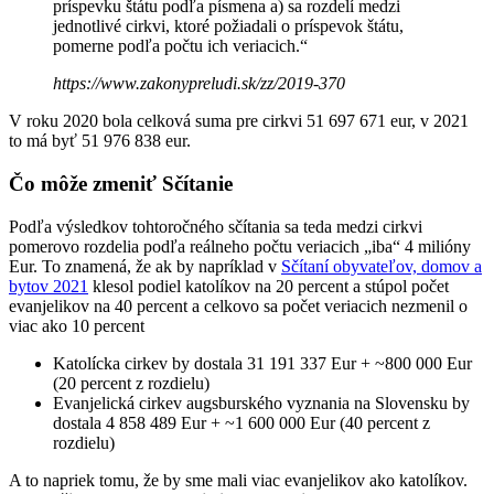
príspevku štátu podľa písmena a) sa rozdelí medzi
jednotlivé cirkvi, ktoré požiadali o príspevok štátu,
pomerne podľa počtu ich veriacich.“
https://www.zakonypreludi.sk/zz/2019-370
V roku 2020 bola celková suma pre cirkvi 51 697 671 eur, v 2021
to má byť 51 976 838 eur.
Čo môže zmeniť Sčítanie
Podľa výsledkov tohtoročného sčítania sa teda medzi cirkvi
pomerovo rozdelia podľa reálneho počtu veriacich „iba“ 4 milióny
Eur. To znamená, že ak by napríklad v
Sčítaní obyvateľov, domov a
bytov 2021
klesol podiel katolíkov na 20 percent a stúpol počet
evanjelikov na 40 percent a celkovo sa počet veriacich nezmenil o
viac ako 10 percent
Katolícka cirkev by dostala 31 191 337 Eur + ~800 000 Eur
(20 percent z rozdielu)
Evanjelická cirkev augsburského vyznania na Slovensku by
dostala 4 858 489 Eur + ~1 600 000 Eur (40 percent z
rozdielu)
A to napriek tomu, že by sme mali viac evanjelikov ako katolíkov.