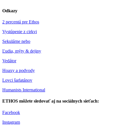
Odkazy
2 percentá pre Ethos
Vystúpenie z cirkvi
Sekulárne nebo
Ľudia, mýty & dejiny
Vedátor
Hoaxy a podvody
Lovci šarlatánov
Humanists International
ETHOS môžete sledovať aj na sociálnych sieťach:
Facebook
Instagram