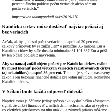
percentuálneho poklesu počtu veriacich alebo nárastu
počtu veriacich.”
https://www.zakonypreludi.sk/zz/2019-370
Katolícka cirkev môže dostávať najviac peňazí aj
bez veriacich
Avšak, ak by aj klesol počet veriacich o napríklad 20 percent,
celkový príspevok by sa znížil „len“ o približne 3,5 milióna Eur a
Katolícka cirkev by stále dostala minimálne 31 191 337 Eur a prišla
by len o časť podielu z navýšenia.
Aby sa naozaj znížil objem peňazí pre Katolícku cirkev, reálne
by musel klesnúť počet všetkých veriacich registrovaných cirkví
(aj nekatolíkov) o aspoň 36 percent.
Toto nie je správne nastavený
zákon a len betónuje finančné dotácie pre jednu inštitúciu, konkrétne
Katolícku cirkev.
V Sčítaní bude každá odpoveď dôležitá
Napriek tomu je Sčítanie jediný spôsob ako vyslať našim zástupcom
signál, že cirkvi financovať z našich daní nechceme, ako aj vyplýva
zo všetkých prieskumov na túto otázku, a zároveň priamo môžeme