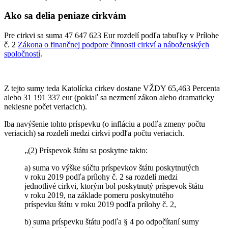
Ako sa delia peniaze cirkvám
Pre cirkvi sa suma 47 647 623 Eur rozdelí podľa tabuľky v Prílohe
č. 2
Zákona o finančnej podpore činnosti cirkví a náboženských
spoločností
.
Z tejto sumy teda Katolícka cirkev dostane VŽDY 65,463 Percenta
alebo 31 191 337 eur (pokiaľ sa nezmení zákon alebo dramaticky
neklesne počet veriacich).
Iba navýšenie tohto príspevku (o infláciu a podľa zmeny počtu
veriacich) sa rozdelí medzi cirkvi podľa počtu veriacich.
„(2) Príspevok štátu sa poskytne takto:
a) suma vo výške súčtu príspevkov štátu poskytnutých
v roku 2019 podľa prílohy č. 2 sa rozdelí medzi
jednotlivé cirkvi, ktorým bol poskytnutý príspevok štátu
v roku 2019, na základe pomeru poskytnutého
príspevku štátu v roku 2019 podľa prílohy č. 2,
b) suma príspevku štátu podľa § 4 po odpočítaní sumy