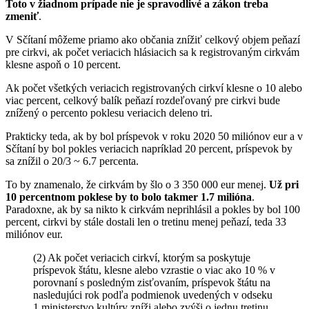
Toto v žiadnom prípade nie je spravodlivé a zákon treba
zmeniť
.
V Sčítaní môžeme priamo ako občania znížiť celkový objem peňazí
pre cirkvi, ak počet veriacich hlásiacich sa k registrovaným cirkvám
klesne aspoň o 10 percent.
Ak počet všetkých veriacich registrovaných cirkví klesne o 10 alebo
viac percent, celkový balík peňazí rozdeľovaný pre cirkvi bude
znížený o percento poklesu veriacich deleno tri.
Prakticky teda, ak by bol príspevok v roku 2020 50 miliónov eur a v
Sčítaní by bol pokles veriacich napríklad 20 percent, príspevok by
sa znížil o 20/3 ~ 6.7 percenta.
To by znamenalo, že cirkvám by šlo o 3 350 000 eur menej.
Už pri
10 percentnom poklese by to bolo takmer 1.7 milióna
.
Paradoxne, ak by sa nikto k cirkvám neprihlásil a pokles by bol 100
percent, cirkvi by stále dostali len o tretinu menej peňazí, teda 33
miliónov eur.
(2) Ak počet veriacich cirkví, ktorým sa poskytuje
príspevok štátu, klesne alebo vzrastie o viac ako 10 % v
porovnaní s posledným zisťovaním, príspevok štátu na
nasledujúci rok podľa podmienok uvedených v odseku
1 ministerstvo kultúry zníži alebo zvýši o jednu tretinu