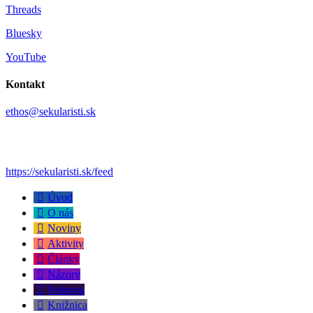
Threads
Bluesky
YouTube
Kontakt
ethos@sekularisti.sk
https://sekularisti.sk/feed
Úvod
O nás
Noviny
Aktivity
Články
Názory
Podpora
Knižnica