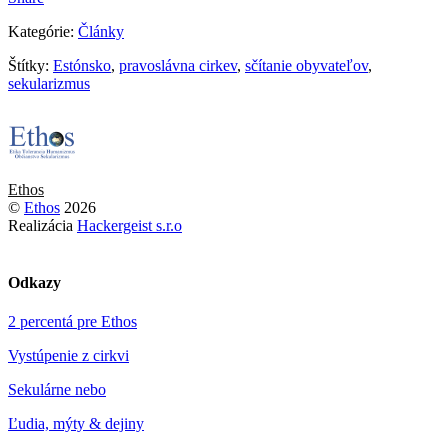
Kategórie:
Články
Štítky:
Estónsko
,
pravoslávna cirkev
,
sčítanie obyvateľov
,
sekularizmus
Ethos
©
Ethos
2026
Realizácia
Hackergeist s.r.o
Odkazy
2 percentá pre Ethos
Vystúpenie z cirkvi
Sekulárne nebo
Ľudia, mýty & dejiny