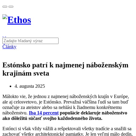
Články
Estónsko patrí k najmenej náboženským
krajinám sveta
4. augusta 2025
Málokto vie, že jednou z najmenej náboženských krajín v Európe,
ale aj celosvetovo, je Estónsko. Prevažná väčšina ľudí sa tam buď
označuje za ateistov alebo sa nehlási k žiadnemu konkrétnemu
náboženstvu.
Iba 14 percent
populácie deklaruje náboženstvo
ako dôležitú súčasť svojho každodenného života.
Estónci si však vždy vážili a rešpektovali všetky tradície a snažili sa
zachovať všetky architektonické pamiatky. Je len veľmi málo dedín,