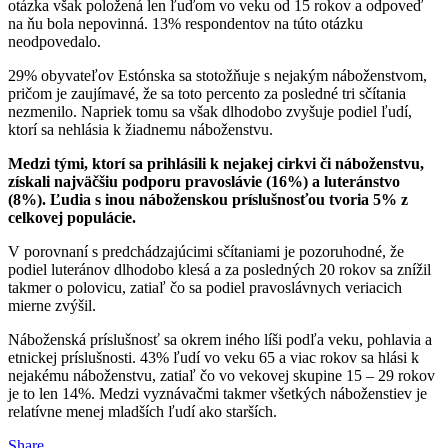
otázka však položená len ľuďom vo veku od 15 rokov a odpoveď
na ňu bola nepovinná. 13% respondentov na túto otázku
neodpovedalo.
29% obyvateľov Estónska sa stotožňuje s nejakým náboženstvom,
pričom je zaujímavé, že sa toto percento za posledné tri sčítania
nezmenilo. Napriek tomu sa však dlhodobo zvyšuje podiel ľudí,
ktorí sa nehlásia k žiadnemu náboženstvu.
Medzi tými, ktorí sa prihlásili k nejakej cirkvi či náboženstvu,
získali najväčšiu podporu pravoslávie (16%) a luteránstvo
(8%). Ľudia s inou náboženskou príslušnosťou tvoria 5% z
celkovej populácie.
V porovnaní s predchádzajúcimi sčítaniami je pozoruhodné, že
podiel luteránov dlhodobo klesá a za posledných 20 rokov sa znížil
takmer o polovicu, zatiaľ čo sa podiel pravoslávnych veriacich
mierne zvýšil.
Náboženská príslušnosť sa okrem iného líši podľa veku, pohlavia a
etnickej príslušnosti. 43% ľudí vo veku 65 a viac rokov sa hlási k
nejakému náboženstvu, zatiaľ čo vo vekovej skupine 15 – 29 rokov
je to len 14%. Medzi vyznávačmi takmer všetkých náboženstiev je
relatívne menej mladších ľudí ako starších.
Share