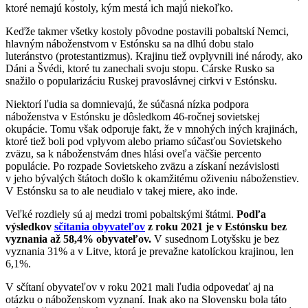
ktoré nemajú kostoly, kým mestá ich majú niekoľko.
Keďže takmer všetky kostoly pôvodne postavili pobaltskí Nemci,
hlavným náboženstvom v Estónsku sa na dlhú dobu stalo
luteránstvo (protestantizmus). Krajinu tiež ovplyvnili iné národy, ako
Dáni a Švédi, ktoré tu zanechali svoju stopu. Cárske Rusko sa
snažilo o popularizáciu Ruskej pravoslávnej cirkvi v Estónsku.
Niektorí ľudia sa domnievajú, že súčasná nízka podpora
náboženstva v Estónsku je dôsledkom 46-ročnej sovietskej
okupácie. Tomu však odporuje fakt, že v mnohých iných krajinách,
ktoré tiež boli pod vplyvom alebo priamo súčasťou Sovietskeho
zväzu, sa k náboženstvám dnes hlási oveľa väčšie percento
populácie. Po rozpade Sovietskeho zväzu a získaní nezávislosti
v jeho bývalých štátoch došlo k okamžitému oživeniu náboženstiev.
V Estónsku sa to ale neudialo v takej miere, ako inde.
Veľké rozdiely sú aj medzi tromi pobaltskými štátmi.
Podľa
výsledkov
sčítania obyvateľov
z roku 2021 je v Estónsku bez
vyznania až 58,4% obyvateľov.
V susednom Lotyšsku je bez
vyznania 31% a v Litve, ktorá je prevažne katolíckou krajinou, len
6,1%.
V sčítaní obyvateľov v roku 2021 mali ľudia odpovedať aj na
otázku o náboženskom vyznaní. Inak ako na Slovensku bola táto